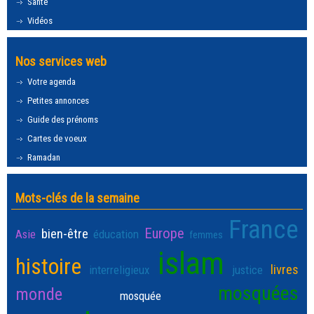
Santé
Vidéos
Nos services web
Votre agenda
Petites annonces
Guide des prénoms
Cartes de voeux
Ramadan
Mots-clés de la semaine
France
Europe
bien-être
Asie
éducation
femmes
islam
histoire
livres
interreligieux
justice
mosquées
monde
mosquée