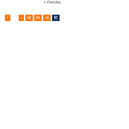
+ d'articles...
1
...
«
88
89
90
91