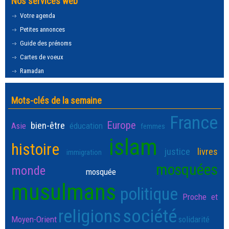
Nos services web
Votre agenda
Petites annonces
Guide des prénoms
Cartes de voeux
Ramadan
Mots-clés de la semaine
France
Europe
bien-être
Asie
éducation
femmes
islam
histoire
justice
livres
immigration
mosquées
monde
mosquée
musulmans
politique
Proche et
religions
société
Moyen-Orient
solidarité