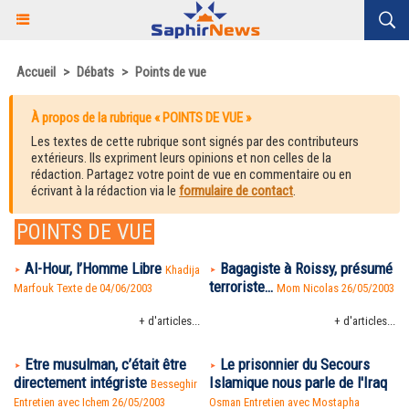
Accueil
>
Débats
>
Points de vue
À propos de la rubrique « POINTS DE VUE »
Les textes de cette rubrique sont signés par des contributeurs
extérieurs. Ils expriment leurs opinions et non celles de la
rédaction. Partagez votre point de vue en commentaire ou en
écrivant à la rédaction via le
formulaire de contact
.
POINTS DE VUE
Al-Hour, l’Homme Libre
Bagagiste à Roissy, présumé
Khadija
terroriste…
Marfouk Texte de 04/06/2003
Mom Nicolas 26/05/2003
+ d'articles...
+ d'articles...
Etre musulman, c’était être
Le prisonnier du Secours
directement intégriste
Islamique nous parle de l'Iraq
Besseghir
Entretien avec Ichem 26/05/2003
Osman Entretien avec Mostapha