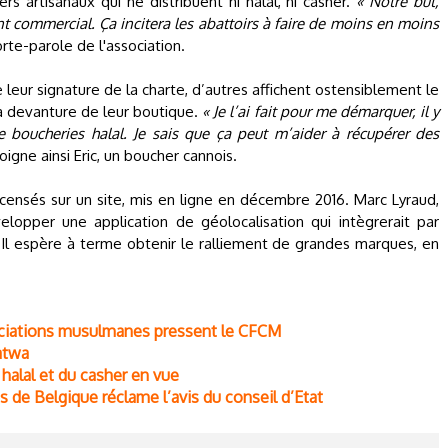
 artisanaux qui ne distribuent ni halal, ni casher.
« Notre but,
t commercial. Ça incitera les abattoirs à faire de moins en moins
rte-parole de l'association.
leur signature de la charte, d’autres affichent ostensiblement le
a devanture de leur boutique.
« Je l’ai fait pour me démarquer, il y
 boucheries halal. Je sais que ça peut m’aider à récupérer des
oigne ainsi Eric, un boucher cannois.
censés sur un site, mis en ligne en décembre 2016. Marc Lyraud,
lopper une application de géolocalisation qui intègrerait par
l. Il espère à terme obtenir le ralliement de grandes marques, en
ssociations musulmanes pressent le CFCM
fatwa
 halal et du casher en vue
s de Belgique réclame l’avis du conseil d’Etat