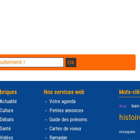
briques
Nos services web
Mots-clé
Actualité
Votre agenda
bien
Asie
Culture
Petites annonces
histoir
Débats
Guide des prénoms
Santé
Cartes de voeux
mosquée
Vidéos
Ramadan