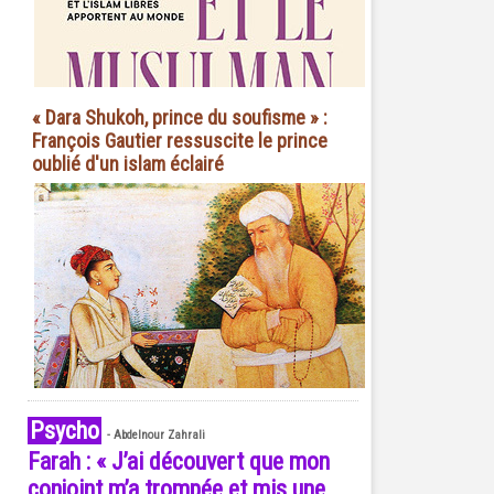
« Dara Shukoh, prince du soufisme » :
François Gautier ressuscite le prince
oublié d'un islam éclairé
Psycho
-
Abdelnour Zahrali
Farah : « J’ai découvert que mon
conjoint m’a trompée et mis une