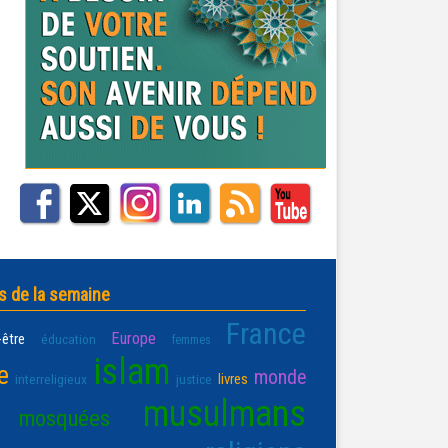
s de la semaine
France
Europe
-être
éducation
femmes
islam
e
monde
livres
interreligieux
justice
musulmans
mosquées