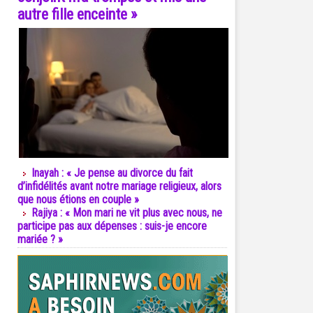
autre fille enceinte »
Inayah : « Je pense au divorce du fait
d’infidélités avant notre mariage religieux, alors
que nous étions en couple »
Rajiya : « Mon mari ne vit plus avec nous, ne
participe pas aux dépenses : suis-je encore
mariée ? »