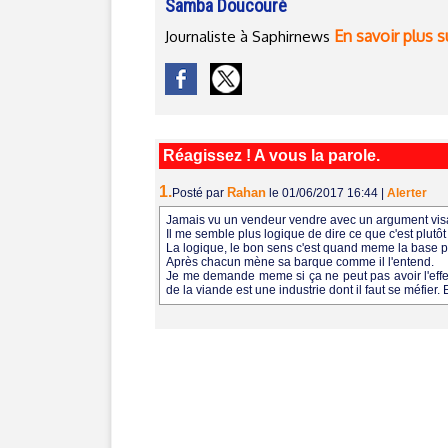
Samba Doucouré
En savoir plus s
Journaliste à Saphirnews
Réagissez ! A vous la parole.
1.
Rahan
Posté par
le 01/06/2017 16:44
|
Alerter
Jamais vu un vendeur vendre avec un argument visan
Il me semble plus logique de dire ce que c'est plutôt
La logique, le bon sens c'est quand meme la base po
Après chacun mène sa barque comme il l'entend.
Je me demande meme si ça ne peut pas avoir l'effet 
de la viande est une industrie dont il faut se méfie