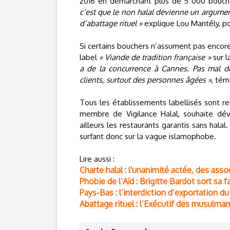
2016 en démarchant plus de 5 000 bouchers
c’est que le non halal devienne un argumen
d’abattage rituel »
explique Lou Mantély, po
Si certains bouchers n’assument pas encore 
label
« Viande de tradition française »
sur l
a de la concurrence à Cannes. Pas mal de
clients, surtout des personnes âgées »
, tém
Tous les établissements labellisés sont re
membre de Vigilance Halal, souhaite déve
ailleurs les restaurants garantis sans hala
surfant donc sur la vague islamophobe.
Lire aussi :
Charte halal : l'unanimité actée, des a
Phobie de l’Aïd : Brigitte Bardot sort sa 
Pays-Bas : l’interdiction d’exportation du
Abattage rituel : l’Exécutif des musulman