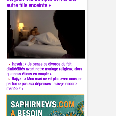
autre fille enceinte »
Inayah : « Je pense au divorce du fait
d’infidélités avant notre mariage religieux, alors
que nous étions en couple »
Rajiya : « Mon mari ne vit plus avec nous, ne
participe pas aux dépenses : suis-je encore
mariée ? »