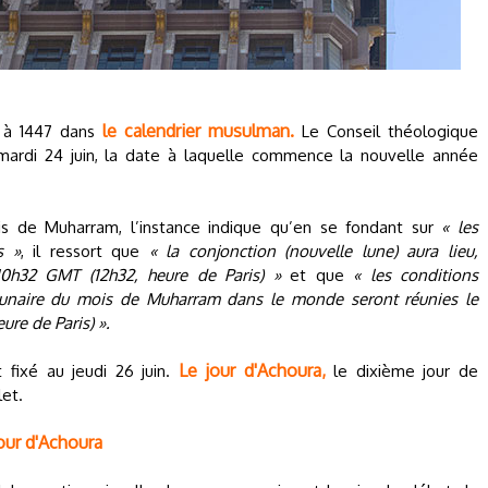
le calendrier musulman.
e à 1447 dans
Le Conseil théologique
ardi 24 juin, la date à laquelle commence la nouvelle année
s de Muharram, l’instance indique qu’en se fondant sur
« les
s »
, il ressort que
« la conjonction (nouvelle lune) aura lieu,
10h32 GMT (12h32, heure de Paris) »
et que
« les conditions
 lunaire du mois de Muharram dans le monde seront réunies le
re de Paris) ».
Le jour d'Achoura,
 fixé au jeudi 26 juin.
le dixième jour de
let.
jour d'Achoura