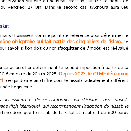
observation visuelle du nouveau croissant lunaire, le début de
6 ou vendredi 27 juin. Dans le second cas, l'Achoura aura lieu
zakat
lmans choisissent comme point de référence pour déterminer le
mône obligatoire qui fait partie des cinq piliers de l'islam.
Le
ur savoir si l'on doit ou non s'acquitter de l'impôt, est réévalué
ance aujourd'hui déterminent le seuil d’imposition à partir de la
Depuis 2023, le CTMF détermine
 000 € en date du 20 juin 2025.
nt,
ce qui donne un chiffre pour le nissab radicalement différent
’année hégirienne.
es nécessiteux et de se conformer aux décisions des conseils
ane (fiqh islamique), qui recommandent l'adoption du nissab le
stime donc que le nissab de la zakat al-maal est de 600 euros