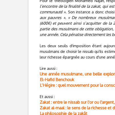
Pour le théologien Mohamed Najah, respo
l’encontre de la finalité de la zakat, qui es
communauté »
. Son instance a donc choisi
aux pauvres ». « De nombreux musulmans
(600€) et peuvent ainsi s’acquitter de la 
partie des musulmans de cette obligation,
une année. Cela pénalise directement les bén
Les deux seuils d'imposition étant aujou
musulmans de choisir le nissab qu'ils estime
leur richesse épargnée au cours d'une ann
Lire aussi :
Une année musulmane, une belle explora
El-Hafid Benchouk
L’Hégire : quel mouvement pour la cons
Et aussi :
Zakat : entre le nissab sur l'or ou l'arge
Zakat al-maal : le sens de la richesse et 
La philosophie de la zakât