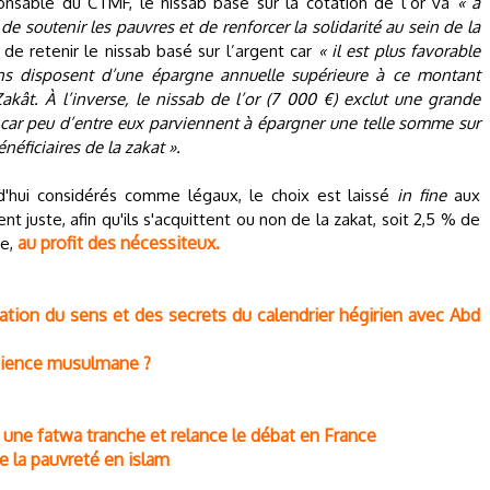
nsable du CTMF, le nissab basé sur la cotation de l’or va
« à
t de soutenir les pauvres et de renforcer la solidarité au sein de la
 de retenir le nissab basé sur l’argent car
« il est plus favorable
 disposent d’une épargne annuelle supérieure à ce montant
Zakât. À l’inverse, le nissab de l’or (7 000 €) exclut une grande
 car peu d’entre eux parviennent à épargner une telle somme sur
éficiaires de la zakat ».
rd'hui considérés comme légaux, le choix est laissé
in fine
aux
nt juste, afin qu'ils s'acquittent ou non de la zakat, soit 2,5 % de
au profit des nécessiteux.
ée,
tion du sens et des secrets du calendrier hégirien avec Abd
cience musulmane ?
nt, une fatwa tranche et relance le débat en France
de la pauvreté en islam