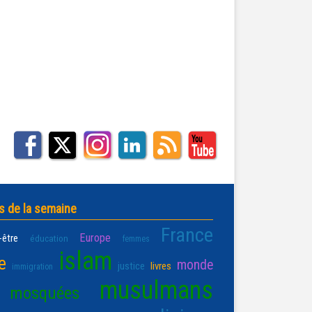
s de la semaine
France
Europe
-être
éducation
femmes
islam
e
monde
justice
livres
immigration
musulmans
mosquées