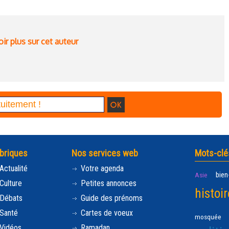
ir plus sur cet auteur
briques
Nos services web
Mots-clé
Actualité
Votre agenda
bien
Asie
Culture
Petites annonces
histoir
Débats
Guide des prénoms
Santé
Cartes de voeux
mosquée
Vidéos
Ramadan