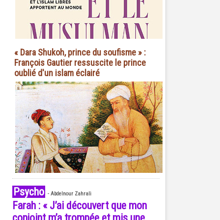
« Dara Shukoh, prince du soufisme » :
François Gautier ressuscite le prince
oublié d'un islam éclairé
Psycho
-
Abdelnour Zahrali
Farah : « J’ai découvert que mon
conjoint m’a trompée et mis une