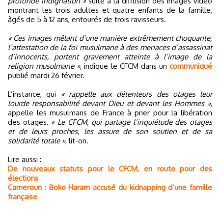
profonde indignation »
suite à la diffusion des images vidéo
montrant les trois adultes et quatre enfants de la famille,
âgés de 5 à 12 ans, entourés de trois ravisseurs.
« Ces images mêlant d’une manière extrêmement choquante,
l’attestation de la foi musulmane à des menaces d’assassinat
d’innocents, portent gravement atteinte à l’image de la
religion musulmane »
, indique le CFCM dans un
communiqué
publié mardi 26 février.
L’instance, qui
« rappelle aux détenteurs des otages leur
lourde responsabilité devant Dieu et devant les Hommes »
,
appelle les musulmans de France à prier pour la libération
des otages.
« Le CFCM, qui partage l’inquiétude des otages
et de leurs proches, les assure de son soutien et de sa
solidarité totale »
, lit-on.
Lire aussi :
De nouveaux statuts pour le CFCM, en route pour des
élections
Cameroun : Boko Haram accusé du kidnapping d’une famille
française