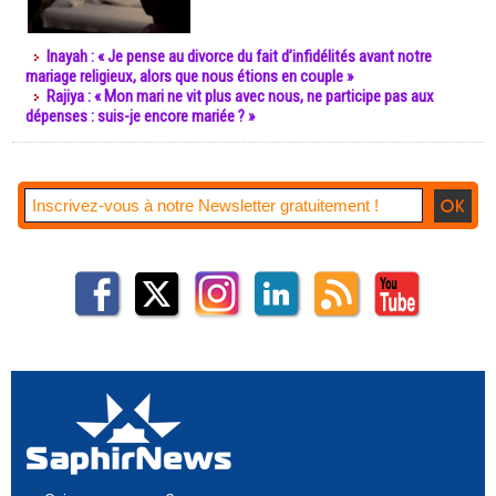
Inayah : « Je pense au divorce du fait d’infidélités avant notre
mariage religieux, alors que nous étions en couple »
Rajiya : « Mon mari ne vit plus avec nous, ne participe pas aux
dépenses : suis-je encore mariée ? »