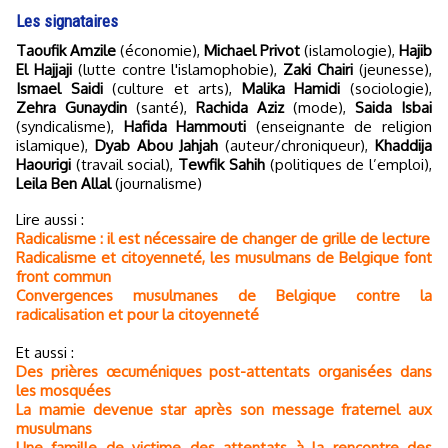
Les signataires
Taoufik Amzile
(économie),
Michael Privot
(islamologie),
Hajib
El Hajjaji
(lutte contre l'islamophobie),
Zaki Chairi
(jeunesse),
Ismael Saidi
(culture et arts),
Malika Hamidi
(sociologie),
Zehra Gunaydin
(santé),
Rachida Aziz
(mode),
Saida Isbai
(syndicalisme),
Hafida Hammouti
(enseignante de religion
islamique),
Dyab Abou Jahjah
(auteur/chroniqueur),
Khaddija
Haourigi
(travail social),
Tewfik Sahih
(politiques de l’emploi),
Leila Ben Allal
(journalisme)
Lire aussi :
Radicalisme : il est nécessaire de changer de grille de lecture
Radicalisme et citoyenneté, les musulmans de Belgique font
front commun
Convergences musulmanes de Belgique contre la
radicalisation et pour la citoyenneté
Et aussi :
Des prières œcuméniques post-attentats organisées dans
les mosquées
La mamie devenue star après son message fraternel aux
musulmans
Une famille de victime des attentats à la rencontre des