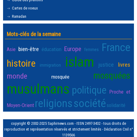
Cartes de voeux
Ramadan
Mots-clés de la semaine
France
Europe
bien-être
Asie
éducation
femmes
islam
histoire
justice
livres
immigration
mosquées
monde
mosquée
musulmans
politique
Proche et
religions
société
Moyen-Orient
solidarité
copyright © 2002-2025 Saphirnews.com - ISSN 2497-3432 - tous droits de
reproduction et représentation réservés et strictement limités - Déclaration Cnil n°
1139566