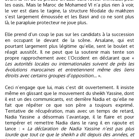
les oasis. Mais le Maroc de Mohamed VI n’a plus rien à voir,
le ver est dans le tagine, la structure féodale du makhzen
s’est largement émoussée et les Basri and co ne sont plus
là, le parapluie protecteur ne joue plus.
Elle prend d’un coup le pas sur les candidats à la succession
en occupant le devant de la scène. Arsalane, qui est
pourtant largement plus légitime qu’elle, sent le boulet et
réagit aussitôt. Il ne peut que la soutenir mais tente son
propre rapprochement avec l’Occident en déclarant que «
Les autorités locales ou internationales suivent de près les
évolutions marocaines et entretiennent même des liens
étroits avec certains groupes d’opposition…
».
Ceci n’engage que lui, mais c’est dit ouvertement. Il insiste
même en glissant que le mouvement du sheikh Yassine, dont
il est un des communicants, est derrière Nadia et qu’elle ne
fait que répéter ce que son père a toujours exprimé.
Tentative de récupération, mais avec un temps de retard,
Nadia Yassine a désormais l’avantage, il le flaire et pour
tempérer et remettre Nadia dans le rang il en rajoute et
lance : «
La déclaration de Nadia Yassine n’est pas plus
lourde que tout ce que le sheikh a dit depuis des années, et