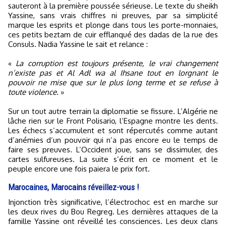
sauteront à la première poussée sérieuse. Le texte du sheikh
Yassine, sans vrais chiffres ni preuves, par sa simplicité
marque les esprits et plonge dans tous les porte-monnaies,
ces petits beztam de cuir efflanqué des dadas de la rue des
Consuls. Nadia Yassine le sait et relance :
«
La corruption est toujours présente, le vrai changement
n’existe pas et Al Adl wa al Ihsane tout en lorgnant le
pouvoir ne mise que sur le plus long terme et se refuse à
toute violence.
»
Sur un tout autre terrain la diplomatie se fissure. L’Algérie ne
lâche rien sur le Front Polisario, l’Espagne montre les dents.
Les échecs s’accumulent et sont répercutés comme autant
d’anémies d’un pouvoir qui n’a pas encore eu le temps de
faire ses preuves. L’Occident joue, sans se dissimuler, des
cartes sulfureuses. La suite s’écrit en ce moment et le
peuple encore une fois paiera le prix fort.
Marocaines, Marocains réveillez-vous !
Injonction très significative, l’électrochoc est en marche sur
les deux rives du Bou Regreg. Les dernières attaques de la
famille Yassine ont réveillé les consciences. Les deux clans