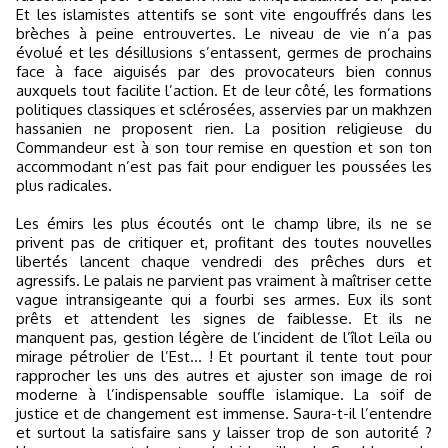
Et les islamistes attentifs se sont vite engouffrés dans les
brèches à peine entrouvertes. Le niveau de vie n’a pas
évolué et les désillusions s’entassent, germes de prochains
face à face aiguisés par des provocateurs bien connus
auxquels tout facilite l’action. Et de leur côté, les formations
politiques classiques et sclérosées, asservies par un makhzen
hassanien ne proposent rien. La position religieuse du
Commandeur est à son tour remise en question et son ton
accommodant n’est pas fait pour endiguer les poussées les
plus radicales.
Les émirs les plus écoutés ont le champ libre, ils ne se
privent pas de critiquer et, profitant des toutes nouvelles
libertés lancent chaque vendredi des prêches durs et
agressifs. Le palais ne parvient pas vraiment à maîtriser cette
vague intransigeante qui a fourbi ses armes. Eux ils sont
prêts et attendent les signes de faiblesse. Et ils ne
manquent pas, gestion légère de l’incident de l’îlot Leïla ou
mirage pétrolier de l’Est… ! Et pourtant il tente tout pour
rapprocher les uns des autres et ajuster son image de roi
moderne à l’indispensable souffle islamique. La soif de
justice et de changement est immense. Saura-t-il l’entendre
et surtout la satisfaire sans y laisser trop de son autorité ?