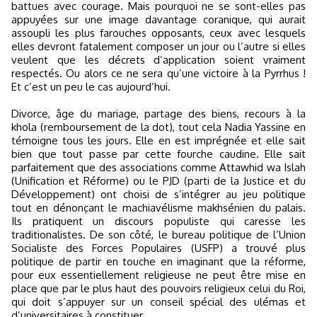
battues avec courage. Mais pourquoi ne se sont-elles pas
appuyées sur une image davantage coranique, qui aurait
assoupli les plus farouches opposants, ceux avec lesquels
elles devront fatalement composer un jour ou l’autre si elles
veulent que les décrets d’application soient vraiment
respectés. Ou alors ce ne sera qu’une victoire à la Pyrrhus !
Et c’est un peu le cas aujourd’hui.
Divorce, âge du mariage, partage des biens, recours à la
khola (remboursement de la dot), tout cela Nadia Yassine en
témoigne tous les jours. Elle en est imprégnée et elle sait
bien que tout passe par cette fourche caudine. Elle sait
parfaitement que des associations comme Attawhid wa Islah
(Unification et Réforme) ou le PJD (parti de la Justice et du
Développement) ont choisi de s’intégrer au jeu politique
tout en dénonçant le machiavélisme makhsénien du palais.
Ils pratiquent un discours populiste qui caresse les
traditionalistes. De son côté, le bureau politique de l’Union
Socialiste des Forces Populaires (USFP) a trouvé plus
politique de partir en touche en imaginant que la réforme,
pour eux essentiellement religieuse ne peut être mise en
place que par le plus haut des pouvoirs religieux celui du Roi,
qui doit s’appuyer sur un conseil spécial des ulémas et
d’universitaires à constituer.