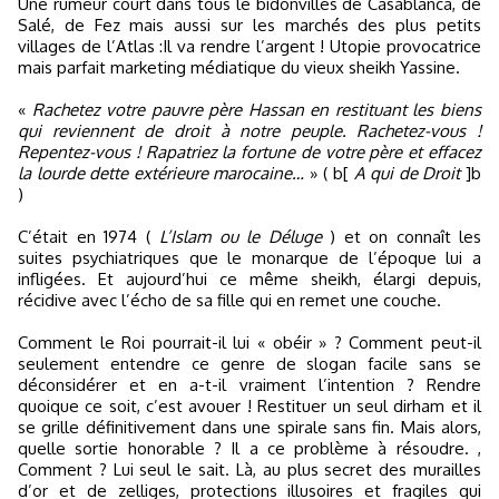
Une rumeur court dans tous le bidonvilles de Casablanca, de
Salé, de Fez mais aussi sur les marchés des plus petits
villages de l’Atlas :Il va rendre l’argent ! Utopie provocatrice
mais parfait marketing médiatique du vieux sheikh Yassine.
«
Rachetez votre pauvre père Hassan en restituant les biens
qui reviennent de droit à notre peuple. Rachetez-vous !
Repentez-vous ! Rapatriez la fortune de votre père et effacez
la lourde dette extérieure marocaine…
» ( b[
A qui de Droit
]b
)
C’était en 1974 (
L’Islam ou le Déluge
) et on connaît les
suites psychiatriques que le monarque de l’époque lui a
infligées. Et aujourd’hui ce même sheikh, élargi depuis,
récidive avec l’écho de sa fille qui en remet une couche.
Comment le Roi pourrait-il lui « obéir » ? Comment peut-il
seulement entendre ce genre de slogan facile sans se
déconsidérer et en a-t-il vraiment l’intention ? Rendre
quoique ce soit, c’est avouer ! Restituer un seul dirham et il
se grille définitivement dans une spirale sans fin. Mais alors,
quelle sortie honorable ? Il a ce problème à résoudre. ,
Comment ? Lui seul le sait. Là, au plus secret des murailles
d’or et de zelliges, protections illusoires et fragiles qui