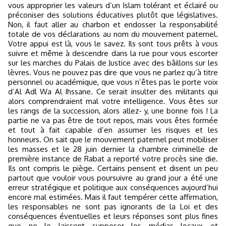
vous approprier les valeurs d’un Islam tolérant et éclairé ou
préconiser des solutions éducatives plutôt que législatives.
Non, il faut aller au charbon et endosser la responsabilité
totale de vos déclarations au nom du mouvement paternel.
Votre appui est là, vous le savez. Ils sont tous prêts à vous
suivre et même à descendre dans la rue pour vous escorter
sur les marches du Palais de Justice avec des bâillons sur les
lèvres. Vous ne pouvez pas dire que vous ne parlez qu’à titre
personnel ou académique, que vous n’êtes pas le porte voix
d’Al Adl Wa Al Ihssane. Ce serait insulter des militants qui
alors comprendraient mal votre intelligence. Vous êtes sur
les rangs de la succession, alors allez- y, une bonne fois ! La
partie ne va pas être de tout repos, mais vous êtes formée
et tout à fait capable d’en assumer les risques et les
honneurs. On sait que le mouvement paternel peut mobiliser
les masses et le 28 juin dernier la chambre criminelle de
première instance de Rabat a reporté votre procès sine die.
Ils ont compris le piège. Certains pensent et disent un peu
partout que vouloir vous poursuivre au grand jour a été une
erreur stratégique et politique aux conséquences aujourd’hui
encore mal estimées. Mais il faut tempérer cette affirmation,
les responsables ne sont pas ignorants de la Loi et des
conséquences éventuelles et leurs réponses sont plus fines
que ne le laissent supposer les médias locaux et