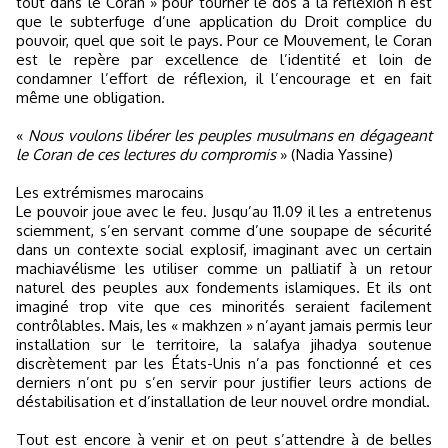
tout dans le Coran » pour tourner le dos à la réflexion n’est
que le subterfuge d’une application du Droit complice du
pouvoir, quel que soit le pays. Pour ce Mouvement, le Coran
est le repère par excellence de l’identité et loin de
condamner l’effort de réflexion, il l’encourage et en fait
même une obligation.
«
Nous voulons libérer les peuples musulmans en dégageant
le Coran de ces lectures du compromis
» (Nadia Yassine)
Les extrémismes marocains
Le pouvoir joue avec le feu. Jusqu’au 11.09 il les a entretenus
sciemment, s’en servant comme d’une soupape de sécurité
dans un contexte social explosif, imaginant avec un certain
machiavélisme les utiliser comme un palliatif à un retour
naturel des peuples aux fondements islamiques. Et ils ont
imaginé trop vite que ces minorités seraient facilement
contrôlables. Mais, les « makhzen » n’ayant jamais permis leur
installation sur le territoire, la salafya jihadya soutenue
discrètement par les États-Unis n’a pas fonctionné et ces
derniers n’ont pu s’en servir pour justifier leurs actions de
déstabilisation et d’installation de leur nouvel ordre mondial.
Tout est encore à venir et on peut s’attendre à de belles