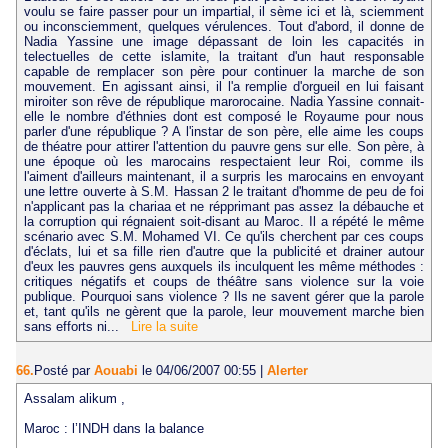
voulu se faire passer pour un impartial, il sème ici et là, sciemment
ou inconsciemment, quelques vérulences. Tout d'abord, il donne de
Nadia Yassine une image dépassant de loin les capacités in
telectuelles de cette islamite, la traitant d'un haut responsable
capable de remplacer son père pour continuer la marche de son
mouvement. En agissant ainsi, il l'a remplie d'orgueil en lui faisant
miroiter son rêve de république marorocaine. Nadia Yassine connait-
elle le nombre d'éthnies dont est composé le Royaume pour nous
parler d'une république ? A l'instar de son père, elle aime les coups
de théatre pour attirer l'attention du pauvre gens sur elle. Son père, à
une époque où les marocains respectaient leur Roi, comme ils
l'aiment d'ailleurs maintenant, il a surpris les marocains en envoyant
une lettre ouverte à S.M. Hassan 2 le traitant d'homme de peu de foi
n'applicant pas la chariaa et ne répprimant pas assez la débauche et
la corruption qui régnaient soit-disant au Maroc. Il a répété le même
scénario avec S.M. Mohamed VI. Ce qu'ils cherchent par ces coups
d'éclats, lui et sa fille rien d'autre que la publicité et drainer autour
d'eux les pauvres gens auxquels ils inculquent les même méthodes :
critiques négatifs et coups de théâtre sans violence sur la voie
publique. Pourquoi sans violence ? Ils ne savent gérer que la parole
et, tant qu'ils ne gèrent que la parole, leur mouvement marche bien
sans efforts ni...
Lire la suite
66.
Posté par
Aouabi
le 04/06/2007 00:55
|
Alerter
Assalam alikum ,
Maroc : l’INDH dans la balance