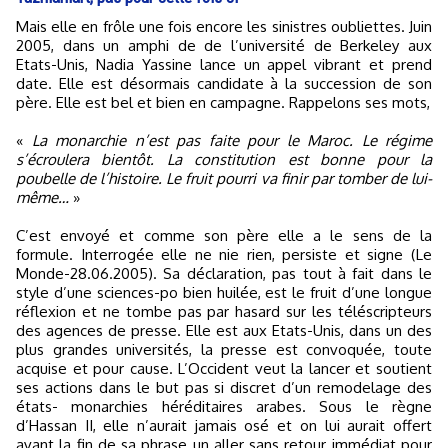
Mais elle en frôle une fois encore les sinistres oubliettes. Juin
2005, dans un amphi de de l’université de Berkeley aux
Etats-Unis, Nadia Yassine lance un appel vibrant et prend
date. Elle est désormais candidate à la succession de son
père. Elle est bel et bien en campagne. Rappelons ses mots,
«
La monarchie n’est pas faite pour le Maroc. Le régime
s’écroulera bientôt. La constitution est bonne pour la
poubelle de l’histoire. Le fruit pourri va finir par tomber de lui-
même…
»
C’est envoyé et comme son père elle a le sens de la
formule. Interrogée elle ne nie rien, persiste et signe (Le
Monde-28.06.2005). Sa déclaration, pas tout à fait dans le
style d’une sciences-po bien huilée, est le fruit d’une longue
réflexion et ne tombe pas par hasard sur les téléscripteurs
des agences de presse. Elle est aux Etats-Unis, dans un des
plus grandes universités, la presse est convoquée, toute
acquise et pour cause. L’Occident veut la lancer et soutient
ses actions dans le but pas si discret d’un remodelage des
états- monarchies héréditaires arabes. Sous le règne
d’Hassan II, elle n’aurait jamais osé et on lui aurait offert
avant la fin de sa phrase un aller sans retour immédiat pour