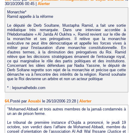
30/10/2006 00:45
|
Alerter
Monarchie*
Ramid appelle à la réforme
Le député de Derb Soultane, Mustapha Ramid, a fait une sortie
médiatique très remarquée. Dans une interview accordée à
l'Hebdomadaire « Al Jarida Al Oukhra », Ramid revient sur le rôle de
la monarchie et ses prérogatives. Il relève que la monarchie
exécutive ne peut être démocratique et appelle les forces vives à
militer pour l'instauration d'une monarchie constitutionnelle. En
d'autres termes, à la diminution des prérogatives du Roi. Ramid
relève que les décisions stratégiques émanent de l'entourage royal,
ce qui marginalise le rôle des partis politiques et des institutions.
Concernant les idées défendues par Nadia Yassine, le député de
Derb Soltane regrette son rejet de la monarchie et précise que cette
démarche va à l'encontre des intérêts de la religion. Ramid souhaite
que le Roi devienne un arbitre et non un acteur politique
* : lejournalhebdo.com
64.
Posté par
Aouabi
le 26/10/2006 23:28
|
Alerter
"Mohamed Abbadi et trois autres membres de la jamaâ condamnés à
un an de prison ferme.
Le tribunal de première instance d’Oujda a prononcé, le jeudi 19
octobre, son verdict dans l’affaire de Mohamed Abbadi, membre du
conseil d’orientation de l’association Al Adl Wal Ihssane (Justice et