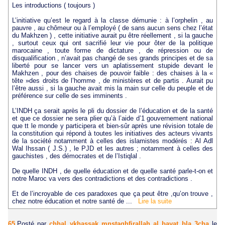
Les introductions ( toujours )
L’initiative qu’est le regard à la classe démunie : à l’orphelin , au
pauvre , au chômeur ou à l’employé ( de sans aucun sens chez l’état
du Makhzen ) , cette initiative aurait pu être réellement , si la gauche
, surtout ceux qui ont sacrifié leur vie pour ôter de la politique
marocaine , toute forme de dictature , de répression ou de
disqualification , n’avait pas changé de ses grands principes et de sa
liberté pour se lancer vers un aplatissement stupide devant le
Makhzen , pour des chaises de pouvoir faible : des chaises à la «
tête »des droits de l’homme , de ministères et de partis . Aurait pu
l’être aussi , si la gauche avait mis la main sur celle du peuple et de
préférence sur celle de ses imminents .
L’INDH ça serait après le pli du dossier de l’éducation et de la santé
et que ce dossier ne sera plier qu’à l’aide d’1 gouvernement national
que tt le monde y participera et bien-sûr après une révision totale de
la constitution qui répond à toutes les initiatives des acteurs vivants
de la société notamment à celles des islamistes modérés : Al Adl
Wal Ihssan ( J.S.) , le PJD et les autres ; notamment à celles des
gauchistes , des démocrates et de l’Istiqlal .
De quelle INDH , de quelle éducation et de quelle santé parle-t-on et
notre Maroc va vers des contradictions et des contradictions .
Et de l’incroyable de ces paradoxes que ça peut être ,qu’on trouve ,
chez notre éducation et notre santé de ...
Lire la suite
65.
Posté par
chhal ykhassak mnstaghfirallah al bayat bla 3cha
le