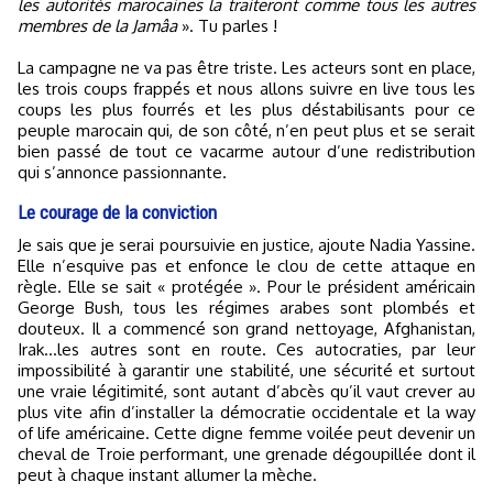
les autorités marocaines la traiteront comme tous les autres
membres de la Jamâa
». Tu parles !
La campagne ne va pas être triste. Les acteurs sont en place,
les trois coups frappés et nous allons suivre en live tous les
coups les plus fourrés et les plus déstabilisants pour ce
peuple marocain qui, de son côté, n’en peut plus et se serait
bien passé de tout ce vacarme autour d’une redistribution
qui s’annonce passionnante.
Le courage de la conviction
Je sais que je serai poursuivie en justice, ajoute Nadia Yassine.
Elle n’esquive pas et enfonce le clou de cette attaque en
règle. Elle se sait « protégée ». Pour le président américain
George Bush, tous les régimes arabes sont plombés et
douteux. Il a commencé son grand nettoyage, Afghanistan,
Irak…les autres sont en route. Ces autocraties, par leur
impossibilité à garantir une stabilité, une sécurité et surtout
une vraie légitimité, sont autant d’abcès qu’il vaut crever au
plus vite afin d’installer la démocratie occidentale et la way
of life américaine. Cette digne femme voilée peut devenir un
cheval de Troie performant, une grenade dégoupillée dont il
peut à chaque instant allumer la mèche.