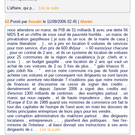
L'affaire, qui p...
Lire la suite
62.
Posté par
Aouabi
le 11/09/2006 02:45
|
Alerter
nous attendons un maroc de PIB de 51 milliards $ avec une dette 56
MDS $ et un chiffre de sous seuil de pauvreté horrible .. un maroc de
privatisation gaspilleuse ( je suis ds un sce. de la mairie de casa (
mairie liberaliste .. ) , on a pris en location 6 voitures de services
pour mon service, d'un prix de 600 dh/jour .. = 60 euros/jour chacune
, pour un contrat de 2 ans , et ds un systeme de location de voitures
pour 25 communes de la région de casablanca (v.pr. chefs et v.
sces. ) .. un budget gaspillé .. une location de 2 ans qui vaut un
achat de ces voitures de 2 ou 3 fois de plus .. " galo khasso fil ..
galo zidoh fila .. " . est-ce notre commune n'a pas de fonds pour
acheter ces voitures et par consequent nos dirigeants se sont lancés
pour cette aventure néo-libérale ? n'oublions pas que notre ministre
de finances et d'economie ne cesse de signer des credits ..
dernièrement et depuis Janvier 2006 a signé des credits ext.
d'environ 1300 milliards de centimes .. des exemples partout .. un
maroc qui nous rappele , et de haute imprudence , des pays de
l'Europe d' Est de 1989 quand ses ministres de commerce ont fait le
tour des capitales de l'europe de l'oest avec en main les dossiers de
fortes principales entreprises de leurs pays pour les vendre..
une corruption administrative du makhzen partout .. des dirigeants
locataires , entrepreneurs , .. , planifient des politiques .. hier l'ex-
ministre de l'interieur , al basri donnait ses instructions à ses amis
dirigeants de c...
Lire la suite