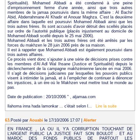
Spiritualité). Mohamed Abbadi a été condamné à une peine
d’emprisonnement ferme d’une année, ainsi que trois autres
membres de la jamaa poursuivis dans la même affaire : Al Bachir
Abid, Abderrahmane Al Khadir et Anouar Maghza. C’est la deuxième
affaire dans laquelle est poursuivi Mohamed Abbadi ainsi que les
trois autres frères. Ils sont accusés d’avoir détruit des scellés placés
sur ordre de l’autorité publique (placés injustement au domicile de
Mohamed Abbadi scellé depuis le 25 mai 2006).
Mohamed Abbadi et les trois autres frères ont été arrêtés par les
forces du makhzen le 28 juin 2006 près de sa maison.
Il est à rappeler que Mohamed Abbadi est également poursuivi dans
trois autres affaires.
Ce procès vient donc s’ajouter à une série de décisions prises contre
les membres d’Al Adl Wal Ihsane (Justice et Spiritualité) depuis le
déclenchement de la campagne makhzènienne lancée en mai 2006.
Il s’agit de décisions judiciaires par lesquelles les pouvoirs publics
visent à intimider la jamaâ, et à l’empêcher de continuer à dénoncer
les injustices, à un ère où le Makhzen veut mettre tout le monde au
pas.
Date de publication : 20/10/2006 " , aljamaa.com
llahoma inna hada lamonkar ... c'était selon l...
Lire la suite
63.
Posté par
Aouabi
le 17/10/2006 17:07
|
Alerter
EN FRANCE , LA OU IL Y'A CORRUPTION TOUCHANT DE
L'ARGENT PUBLIC LA JUSTICE FAIT SON BOULOT . ET AU
MAROC DES FONDS PUBLICS DE PARTOUT LES