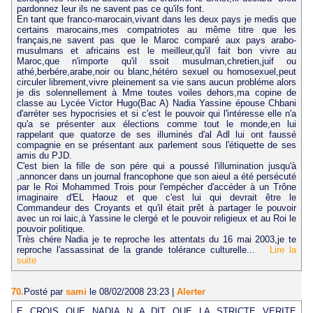
pardonnez leur ils ne savent pas ce qu'ils font.
En tant que franco-marocain,vivant dans les deux pays je medis que
certains marocains,mes compatriotes au même titre que les
français,ne savent pas que le Maroc comparé aux pays arabo-
musulmans et africains est le meilleur,qu'il fait bon vivre au
Maroc,que n'importe qu'il ssoit musulman,chretien,juif ou
athé,berbére,arabe,noir ou blanc,hétéro sexuel ou homosexuel,peut
circuler librement,vivre pleinement sa vie sans aucun probléme alors
je dis solennellement à Mme toutes voiles dehors,ma copine de
classe au Lycée Victor Hugo(Bac A) Nadia Yassine épouse Chbani
d'arréter ses hypocrisies et si c'est le pouvoir qui l'intéresse elle n'a
qu'a se présenter aux élections comme tout le monde,en lui
rappelant que quatorze de ses illuminés d'al Adl lui ont faussé
compagnie en se présentant aux parlement sous l'étiquette de ses
amis du PJD.
C'est bien la fille de son pére qui a poussé l'illumination jusqu'à
,annoncer dans un journal francophone que son aieul a été persécuté
par le Roi Mohammed Trois pour l'empécher d'accéder à un Trône
imaginaire d'EL Haouz et que c'est lui qui devrait être le
Commandeur des Croyants et qu'il était prêt à partager le pouvoir
avec un roi laic,à Yassine le clergé et le pouvoir religieux et au Roi le
pouvoir politique.
Très chére Nadia je te reproche les attentats du 16 mai 2003,je te
reproche l'assassinat de la grande tolérance culturelle...
Lire la
suite
70.
Posté par
sami
le 08/02/2008 23:23
|
Alerter
E CROIS QUE NADIA N A DIT QUE LA STRICTE VERITE