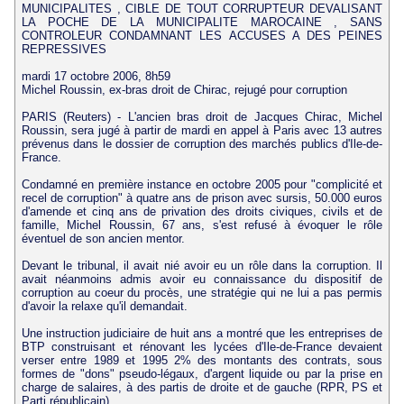
MUNICIPALITES , CIBLE DE TOUT CORRUPTEUR DEVALISANT
LA POCHE DE LA MUNICIPALITE MAROCAINE , SANS
CONTROLEUR CONDAMNANT LES ACCUSES A DES PEINES
REPRESSIVES
mardi 17 octobre 2006, 8h59
Michel Roussin, ex-bras droit de Chirac, rejugé pour corruption
PARIS (Reuters) - L'ancien bras droit de Jacques Chirac, Michel
Roussin, sera jugé à partir de mardi en appel à Paris avec 13 autres
prévenus dans le dossier de corruption des marchés publics d'Ile-de-
France.
Condamné en première instance en octobre 2005 pour "complicité et
recel de corruption" à quatre ans de prison avec sursis, 50.000 euros
d'amende et cinq ans de privation des droits civiques, civils et de
famille, Michel Roussin, 67 ans, s'est refusé à évoquer le rôle
éventuel de son ancien mentor.
Devant le tribunal, il avait nié avoir eu un rôle dans la corruption. Il
avait néanmoins admis avoir eu connaissance du dispositif de
corruption au coeur du procès, une stratégie qui ne lui a pas permis
d'avoir la relaxe qu'il demandait.
Une instruction judiciaire de huit ans a montré que les entreprises de
BTP construisant et rénovant les lycées d'Ile-de-France devaient
verser entre 1989 et 1995 2% des montants des contrats, sous
formes de "dons" pseudo-légaux, d'argent liquide ou par la prise en
charge de salaires, à des partis de droite et de gauche (RPR, PS et
Parti républicain).