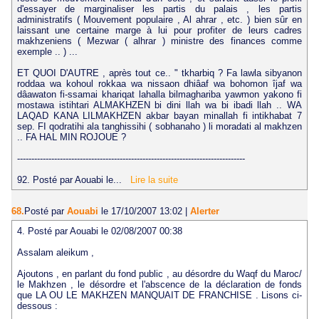
d'essayer de marginaliser les partis du palais , les partis
administratifs ( Mouvement populaire , Al ahrar , etc. ) bien sûr en
laissant une certaine marge à lui pour profiter de leurs cadres
makhzeniens ( Mezwar ( alhrar ) ministre des finances comme
exemple .. ) ...
ET QUOI D'AUTRE , après tout ce.. " tkharbiq ? Fa lawla sibyanon
roddaa wa kohoul rokkaa wa nissaon dhiâaf wa bohomon îjaf wa
dâawaton fi-ssamai khariqat lahalla bilmaghariba yawmon yakono fi
mostawa istihtari ALMAKHZEN bi dini llah wa bi ibadi llah .. WA
LAQAD KANA LILMAKHZEN akbar bayan minallah fi intikhabat 7
sep. FI qodratihi ala tanghissihi ( sobhanaho ) li moradati al makhzen
.. FA HAL MIN ROJOUE ?
--------------------------------------------------------------------------------
92. Posté par Aouabi le...
Lire la suite
68.
Posté par
Aouabi
le 17/10/2007 13:02
|
Alerter
4. Posté par Aouabi le 02/08/2007 00:38
Assalam aleikum ,
Ajoutons , en parlant du fond public , au désordre du Waqf du Maroc/
le Makhzen , le désordre et l'abscence de la déclaration de fonds
que LA OU LE MAKHZEN MANQUAIT DE FRANCHISE . Lisons ci-
dessous :