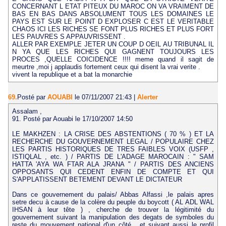
CONCERNANT L ETAT PITEUX DU MAROC ON VA VRAIMENT DE
BAS EN BAS DANS ABSOLUMENT TOUS LES DOMAINES LE
PAYS EST SUR LE POINT D EXPLOSER C EST LE VERITABLE
CHAOS ICI LES RICHES SE FONT PLUS RICHES ET PLUS FORT
LES PAUVRES S APPAUVRISSENT .
ALLER PAR EXEMPLE JETER UN COUP D OEIL AU TRIBUNAL IL
N YA QUE LES RICHES QUI GAGNENT TOUJOURS LES
PROCES ,QUELLE COICIDENCE !!!! meme quand il sagit de
meurtre ,moi j applaudis fortement ceux qui disent la vrai verite .
vivent la republique et a bat la monarchie
69.
Posté par
AOUABI
le 07/11/2007 21:43
|
Alerter
Assalam ,
91. Posté par Aouabi le 17/10/2007 14:50
LE MAKHZEN : LA CRISE DES ABSTENTIONS ( 70 % ) ET LA
RECHERCHE DU GOUVERNEMENT LEGAL / POPULAIRE CHEZ
LES PARTIS HISTORIQUES DE TRES FAIBLES VOIX (USFP ,
ISTIQLAL , etc. ) / PARTIS DE L'ADAGE MAROCAIN : " SAM
HATTA 'AYA WA FTAR ALA JRANA " / PARTIS DES ANCIENS
OPPOSANTS QUI CEDENT ENFIN DE COMPTE ET QUI
S'APPLATISSENT BETEMENT DEVANT LE DICTATEUR
Dans ce gouvernement du palais/ Abbas Alfassi ,le palais apres
setre decu à cause de la colère du peuple du boycott ( AL ADL WAL
IHSAN à leur tête ) , cherche de trouver la légitimité du
gouvernement suivant la manipulation des degats de symboles du
reste du mouvement national d'un côté , et suivant aussi le profil