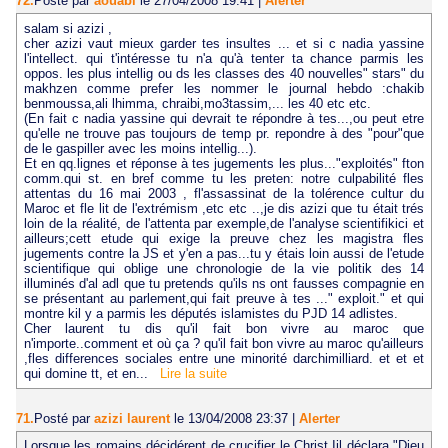
72.
Posté par
aouabi
le 27/04/2008 19:41
|
Alerter
salam si azizi ,
cher azizi vaut mieux garder tes insultes ... et si c nadia yassine
l'intellect. qui t'intéresse tu n'a qu'à tenter ta chance parmis les
oppos. les plus intellig ou ds les classes des 40 nouvelles" stars" du
makhzen comme prefer les nommer le journal hebdo :chakib
benmoussa,ali lhimma, chraibi,mo3tassim,... les 40 etc etc.
(En fait c nadia yassine qui devrait te répondre à tes...,ou peut etre
qu'elle ne trouve pas toujours de temp pr. repondre à des "pour"que
de le gaspiller avec les moins intellig...).
Et en qq.lignes et réponse à tes jugements les plus..."exploités" fton
comm.qui st. en bref comme tu les preten: notre culpabilité fles
attentas du 16 mai 2003 , fl'assassinat de la tolérence cultur du
Maroc et fle lit de l'extrémism ,etc etc ..,je dis azizi que tu était trés
loin de la réalité, de l'attenta par exemple,de l'analyse scientifikici et
ailleurs;cett etude qui exige la preuve chez les magistra fles
jugements contre la JS et y'en a pas...tu y étais loin aussi de l'etude
scientifique qui oblige une chronologie de la vie politik des 14
illuminés d'al adl que tu pretends qu'ils ns ont fausses compagnie en
se présentant au parlement,qui fait preuve à tes ..." exploit." et qui
montre kil y a parmis les députés islamistes du PJD 14 adlistes.
Cher laurent tu dis qu'il fait bon vivre au maroc que
n'importe..comment et où ça ? qu'il fait bon vivre au maroc qu'ailleurs
,fles differences sociales entre une minorité darchimilliard. et et et
qui domine tt, et en...
Lire la suite
71.
Posté par
azizi laurent
le 13/04/2008 23:37
|
Alerter
Lorsque les romains décidérent de crucifier le Christ,Iil déclara "Dieu