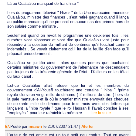
Là où Oualaâlou manquait de franchise *
Lors du programme télévisé " Hiwar " de la Une marocaine ,monsieur
Oualaâlou, ministre des finances , s'est retiré gagnant quand il lança
au public marocain qu'il ne prennait en aucun cas des primes hors de
son salaire comme ministre .
Seulement quand on revoit le programme une deuxième fois , les
numéros vont s'opposer et vont dire que Oualaâlou vint juste pour
répondre à la question du milliard de centimes qu'il touchait comme
indemnités . Se voyait clairement qd.il lut de la feuille d'en face qu'il
préparait précedemment .
Oualaâlou se justifia ainsi , alors que ces primes que touchaient
certains ministres du gouvernement de l'alternance ne descendaient
pas toujours de la trésorerie générale de l'état . D'ailleurs on les têtait
du faux canal .
Est-ce Oualaâlou allait refuser que lui et les membres du
gouvernement d'Al-Yousfi touchèrent une certaine " hiba " /prime
royale d'environ vingt mille de dirhams ( 2 millions de ctm. ) hors de
la paie mensuelle et là où le premier ministre envoyait des chèques
de soixante mille de dirhams pour trois mois avec des lettres qui
lançaient la "hiba royale " que le roi Hassan II l'avait conclue à ses
"employés " pour leur rafraichir la mêmoire ...
Lire la suite
67.
Posté par
msawri
le 21/07/2007 21:47
|
Alerter
L'auteur de cet article est un tout petit peu confus. Tout en ayant