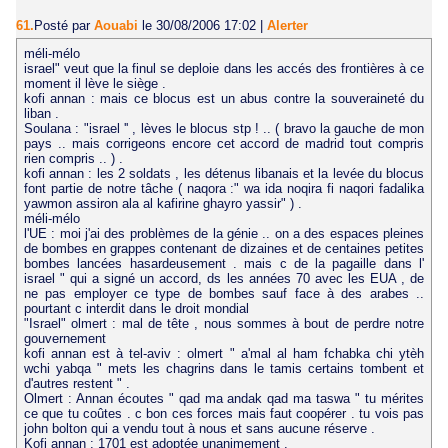
61.
Posté par
Aouabi
le 30/08/2006 17:02
|
Alerter
méli-mélo
israel" veut que la finul se deploie dans les accés des frontières à ce
moment il lève le siège .
kofi annan : mais ce blocus est un abus contre la souveraineté du
liban .
Soulana : "israel '' , lèves le blocus stp ! .. ( bravo la gauche de mon
pays .. mais corrigeons encore cet accord de madrid tout compris
rien compris .. ) .
kofi annan : les 2 soldats , les détenus libanais et la levée du blocus
font partie de notre tâche ( naqora :" wa ida noqira fi naqori fadalika
yawmon assiron ala al kafirine ghayro yassir" ) .
méli-mélo
l'UE : moi j'ai des problèmes de la génie .. on a des espaces pleines
de bombes en grappes contenant de dizaines et de centaines petites
bombes lancées hasardeusement . mais c de la pagaille dans l'
israel " qui a signé un accord, ds les années 70 avec les EUA , de
ne pas employer ce type de bombes sauf face à des arabes ..
pourtant c interdit dans le droit mondial
"Israel" olmert : mal de tête , nous sommes à bout de perdre notre
gouvernement
kofi annan est à tel-aviv : olmert " a'mal al ham fchabka chi ytèh
wchi yabqa " mets les chagrins dans le tamis certains tombent et
d'autres restent " .
Olmert : Annan écoutes " qad ma andak qad ma taswa " tu mérites
ce que tu coûtes . c bon ces forces mais faut coopérer . tu vois pas
john bolton qui a vendu tout à nous et sans aucune réserve .
Kofi annan : 1701 est adoptée unanimement .