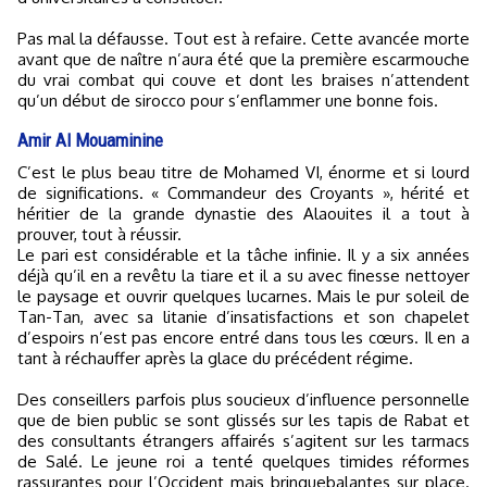
Pas mal la défausse. Tout est à refaire. Cette avancée morte
avant que de naître n’aura été que la première escarmouche
du vrai combat qui couve et dont les braises n’attendent
qu’un début de sirocco pour s’enflammer une bonne fois.
Amir Al Mouaminine
C’est le plus beau titre de Mohamed VI, énorme et si lourd
de significations. « Commandeur des Croyants », hérité et
héritier de la grande dynastie des Alaouites il a tout à
prouver, tout à réussir.
Le pari est considérable et la tâche infinie. Il y a six années
déjà qu’il en a revêtu la tiare et il a su avec finesse nettoyer
le paysage et ouvrir quelques lucarnes. Mais le pur soleil de
Tan-Tan, avec sa litanie d’insatisfactions et son chapelet
d’espoirs n’est pas encore entré dans tous les cœurs. Il en a
tant à réchauffer après la glace du précédent régime.
Des conseillers parfois plus soucieux d’influence personnelle
que de bien public se sont glissés sur les tapis de Rabat et
des consultants étrangers affairés s’agitent sur les tarmacs
de Salé. Le jeune roi a tenté quelques timides réformes
rassurantes pour l’Occident mais brinquebalantes sur place.