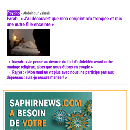
Psycho
-
Abdelnour Zahrali
Farah : « J’ai découvert que mon conjoint m’a trompée et mis
une autre fille enceinte »
Inayah : « Je pense au divorce du fait d’infidélités avant notre
mariage religieux, alors que nous étions en couple »
Rajiya : « Mon mari ne vit plus avec nous, ne participe pas aux
dépenses : suis-je encore mariée ? »