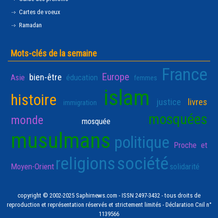
Cartes de voeux
Ramadan
Mots-clés de la semaine
France
Europe
bien-être
Asie
éducation
femmes
islam
histoire
justice
livres
immigration
mosquées
monde
mosquée
musulmans
politique
Proche et
religions
société
Moyen-Orient
solidarité
copyright © 2002-2025 Saphirnews.com - ISSN 2497-3432 - tous droits de
reproduction et représentation réservés et strictement limités - Déclaration Cnil n°
1139566