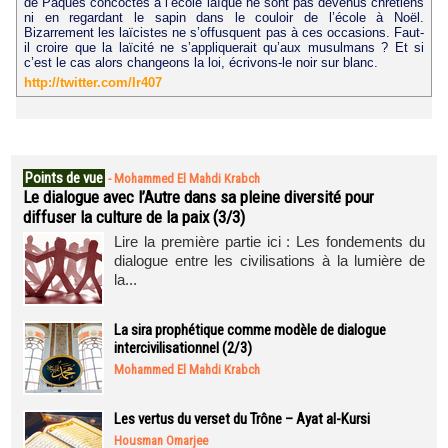
de Pâques concoctés à l’école laïque ne sont pas devenus chrétiens
ni en regardant le sapin dans le couloir de l’école à Noël.
Bizarrement les laïcistes ne s’offusquent pas à ces occasions. Faut-
il croire que la laïcité ne s’appliquerait qu’aux musulmans ? Et si
c’est le cas alors changeons la loi, écrivons-le noir sur blanc.
http://twitter.com/lr407
Points de vue
-
Mohammed El Mahdi Krabch
Le dialogue avec l’Autre dans sa pleine diversité pour
diffuser la culture de la paix (3/3)
Lire la première partie ici : Les fondements du
dialogue entre les civilisations à la lumière de
la...
La sira prophétique comme modèle de dialogue
intercivilisationnel (2/3)
Mohammed El Mahdi Krabch
Les vertus du verset du Trône – Ayat al-Kursi
Housman Omarjee