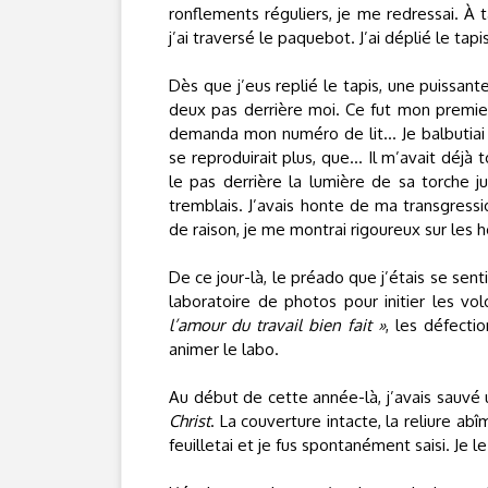
ronflements réguliers, je me redressai. À t
j’ai traversé le paquebot. J’ai déplié le tap
Dès que j’eus replié le tapis, une puissant
deux pas derrière moi. Ce fut mon premier 
demanda mon numéro de lit… Je balbutiai q
se reproduirait plus, que... Il m’avait déjà
le pas derrière la lumière de sa torche jus
tremblais. J’avais honte de ma transgressio
de raison, je me montrai rigoureux sur les ho
De ce jour-là, le préado que j’étais se sent
laboratoire de photos pour initier les vol
l’amour du travail bien fait »
, les défecti
animer le labo.
Au début de cette année-là, j’avais sauvé 
Christ
. La couverture intacte, la reliure ab
feuilletai et je fus spontanément saisi. Je le