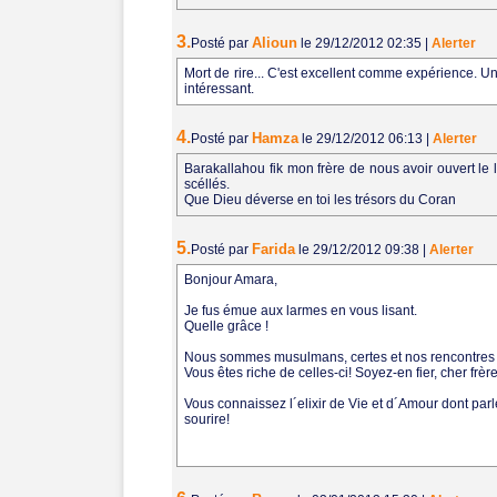
3.
Alioun
Posté par
le 29/12/2012 02:35
|
Alerter
Mort de rire... C'est excellent comme expérience. Un
intéressant.
4.
Hamza
Posté par
le 29/12/2012 06:13
|
Alerter
Barakallahou fik mon frère de nous avoir ouvert le 
scéllés.
Que Dieu déverse en toi les trésors du Coran
5.
Farida
Posté par
le 29/12/2012 09:38
|
Alerter
Bonjour Amara,
Je fus émue aux larmes en vous lisant.
Quelle grâce !
Nous sommes musulmans, certes et nos rencontres 
Vous êtes riche de celles-ci! Soyez-en fier, cher frèr
Vous connaissez l´elixir de Vie et d´Amour dont parl
sourire!