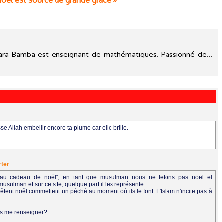
oël est source de grande grâce »
mara Bamba est enseignant de mathématiques. Passionné de...
se Allah embellir encore ta plume car elle brille.
rter
eau cadeau de noël", en tant que musulman nous ne fetons pas noel el
musulman et sur ce site, quelque part il les représente.
fêtent noêl commettent un péché au moment où ils le font. L'Islam n'incite pas à
vous me renseigner?