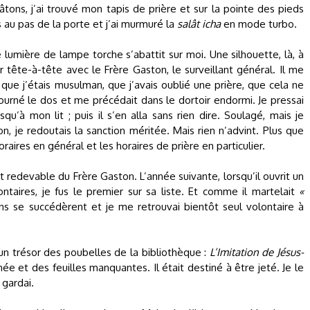
âtons, j’ai trouvé mon tapis de prière et sur la pointe des pieds
is au pas de la porte et j’ai murmuré la
salât icha
en mode turbo.
e lumière de lampe torche s’abattit sur moi. Une silhouette, là, à
tête-à-tête avec le Frère Gaston, le surveillant général. Il me
ue j’étais musulman, que j’avais oublié une prière, que cela ne
 tourné le dos et me précédait dans le dortoir endormi. Je pressai
qu’à mon lit ; puis il s’en alla sans rien dire. Soulagé, mais je
n, je redoutais la sanction méritée. Mais rien n’advint. Plus que
raires en général et les horaires de prière en particulier.
it redevable du Frère Gaston. L’année suivante, lorsqu’il ouvrit un
ontaires, je fus le premier sur sa liste. Et comme il martelait
«
ons se succédèrent et je me retrouvai bientôt seul volontaire à
un trésor des poubelles de la bibliothèque :
L’Imitation de Jésus-
îmée et des feuilles manquantes. Il était destiné à être jeté. Je le
 gardai.