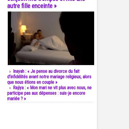
autre fille enceinte »
Inayah : « Je pense au divorce du fait
d’infidélités avant notre mariage religieux, alors
que nous étions en couple »
Rajiya : « Mon mari ne vit plus avec nous, ne
participe pas aux dépenses : suis-je encore
mariée ? »