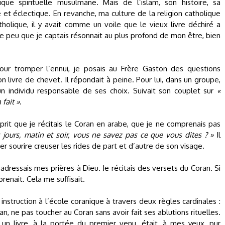
ique spirituelle musulmane. Mais de l’islam, son histoire, sa
le et éclectique. En revanche, ma culture de la religion catholique
catholique, il y avait comme un voile que le vieux livre déchiré a
Le peu que je captais résonnait au plus profond de mon être, bien
ur tromper l’ennui, je posais au Frère Gaston des questions
n livre de chevet. Il répondait à peine. Pour lui, dans un groupe,
 un individu responsable de ses choix. Suivait son couplet sur
«
fait »
.
rit que je récitais le Coran en arabe, que je ne comprenais pas
s jours, matin et soir, vous ne savez pas ce que vous dites ? »
Il
er sourire creuser les rides de part et d’autre de son visage.
adressais mes prières à Dieu. Je récitais des versets du Coran. Si
renait. Cela me suffisait.
instruction à l’école coranique à travers deux règles cardinales :
an, ne pas toucher au Coran sans avoir fait ses ablutions rituelles.
n livre, à la portée du premier venu, était, à mes yeux, pur