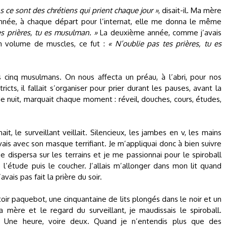
 ce sont des chrétiens qui prient chaque jour »
, disait-il. Ma mère
nnée, à chaque départ pour l’internat, elle me donna le même
es prières, tu es musulman. »
La deuxième année, comme j’avais
en volume de muscles, ce fut :
« N’oublie pas tes prières, tu es
s cinq musulmans. On nous affecta un préau, à l’abri, pour nos
icts, il fallait s’organiser pour prier durant les pauses, avant la
e nuit, marquait chaque moment : réveil, douches, cours, études,
ait, le surveillant veillait. Silencieux, les jambes en v, les mains
ouvais avec son masque terrifiant. Je m’appliquai donc à bien suivre
se dispersa sur les terrains et je me passionnai pour le spiroball
 l’étude puis le coucher. J’allais m’allonger dans mon lit quand
vais pas fait la prière du soir.
r paquebot, une cinquantaine de lits plongés dans le noir et un
 mère et le regard du surveillant, je maudissais le spiroball.
? Une heure, voire deux. Quand je n’entendis plus que des