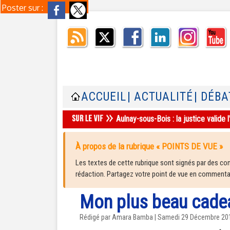
Poster sur :
ACCUEIL
| ACTUALITÉ
| DÉBA
Aulnay-sous-Bois : la justice valid
À propos de la rubrique « POINTS DE VUE »
Les textes de cette rubrique sont signés par des cont
rédaction. Partagez votre point de vue en commentair
Mon plus beau cade
Rédigé par
Amara Bamba
| Samedi 29 Décembre 20