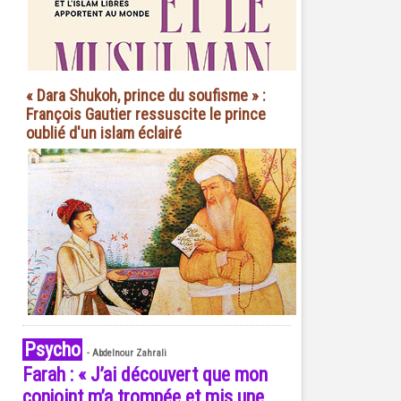
« Dara Shukoh, prince du soufisme » :
François Gautier ressuscite le prince
oublié d'un islam éclairé
Psycho
-
Abdelnour Zahrali
Farah : « J’ai découvert que mon
conjoint m’a trompée et mis une