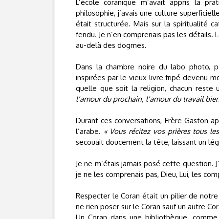
L’école coranique m’avait appris la prat
philosophie, j’avais une culture superficiel
était structurée. Mais sur la spiritualité 
fendu. Je n’en comprenais pas les détails. 
au-delà des dogmes.
Dans la chambre noire du labo photo, po
inspirées par le vieux livre fripé devenu mo
quelle que soit la religion, chacun reste
l’amour du prochain, l’amour du travail bien 
Durant ces conversations, Frère Gaston app
l’arabe.
« Vous récitez vos prières tous le
secouait doucement la tête, laissant un lég
Je ne m’étais jamais posé cette question. J’
je ne les comprenais pas, Dieu, Lui, les comp
Respecter le Coran était un pilier de notre 
ne rien poser sur le Coran sauf un autre Cor
Un Coran dans une bibliothèque, comme u