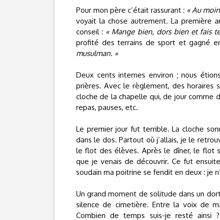
Pour mon père c’était rassurant :
« Au moins
voyait la chose autrement. La première a
conseil :
« Mange bien, dors bien et fais t
profité des terrains de sport et gagné 
musulman. »
Deux cents internes environ ; nous étion
prières. Avec le règlement, des horaires str
cloche de la chapelle qui, de jour comme d
repas, pauses, etc.
Le premier jour fut terrible. La cloche sonn
dans le dos. Partout où j’allais, je le retr
le flot des élèves. Après le dîner, le flot 
que je venais de découvrir. Ce fut ensuite
soudain ma poitrine se fendit en deux : je n’a
Un grand moment de solitude dans un dortoi
silence de cimetière. Entre la voix de ma
Combien de temps suis-je resté ainsi 