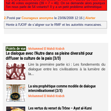
fait 46 votes exprimés (39 + 7 = 46). On se demande alors pourquoi
l'on nous parle de 54 votants!! Il y a un petit problème arithmétique.
2.
Posté par
Courageux anonyme
le 23/06/2008 12:16
|
Alerter
Honte à l'UOIF de s’aligner sur le RMF et les autorités marocaines.
Points de vue
-
Mohammed El Mahdi Krabch
Le dialogue avec l’Autre dans sa pleine diversité pour
diffuser la culture de la paix (3/3)
Lire la première partie ici : Les fondements du
dialogue entre les civilisations à la lumière de
la...
La sira prophétique comme modèle de dialogue
intercivilisationnel (2/3)
Mohammed El Mahdi Krabch
Les vertus du verset du Trône – Ayat al-Kursi