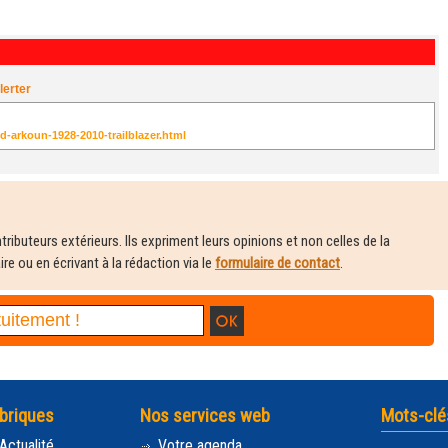
lerter
-arkoun-1928-2010-trailblazer.html
ributeurs extérieurs. Ils expriment leurs opinions et non celles de la
e ou en écrivant à la rédaction via le
formulaire de contact
.
briques
Nos services web
Mots-clé
Actualité
Votre agenda