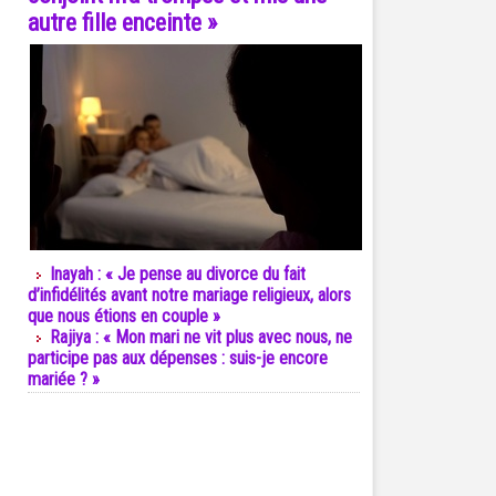
autre fille enceinte »
Inayah : « Je pense au divorce du fait
d’infidélités avant notre mariage religieux, alors
que nous étions en couple »
Rajiya : « Mon mari ne vit plus avec nous, ne
participe pas aux dépenses : suis-je encore
mariée ? »