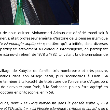
ent de nous quitter. Mohammed Arkoun est décédé mardi soir à
ien, il était professeur émérite d'histoire de la pensée islamique
'
« islamologie appliquée »
, matière qu'il a initiée, dans diverses
 participait activement au dialogue interreligieux, en participant
 islamo-chrétien) de 1978 à 1982, lui valant la dénomination de
illage de Kabylie, de famille très nombreuse et très pauvre,
ires dans son village natal, puis secondaires à Oran. Sa
le mène à la Faculté de littérature de l'université d'Alger, où il
 de s'envoler pour Paris, à la Sorbonne, pour y être agrégé en
t docteur en philosophie, en 1968.
tiques, dont
« La Fibre humaniste dans la pensée arabe », « La
 et l’Occident », « La Pensée islamique : critique et ijtihad »
, où il