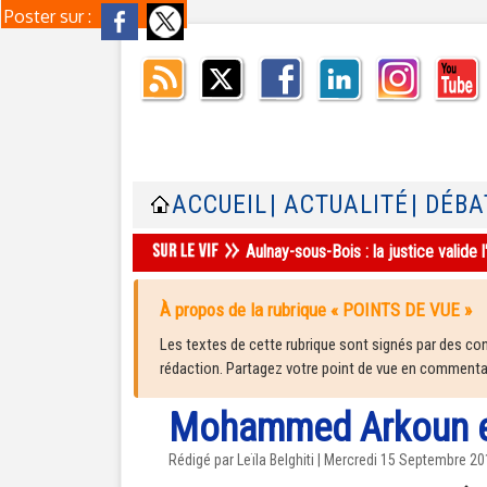
Poster sur :
ACCUEIL
| ACTUALITÉ
| DÉBA
Aulnay-sous-Bois : la justice valid
À propos de la rubrique « POINTS DE VUE »
Les textes de cette rubrique sont signés par des cont
rédaction. Partagez votre point de vue en commentair
Mohammed Arkoun es
Rédigé par Leïla Belghiti | Mercredi 15 Septembre 2