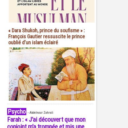
« Dara Shukoh, prince du soufisme » :
François Gautier ressuscite le prince
oublié d'un islam éclairé
Psycho
-
Abdelnour Zahrali
Farah : « J’ai découvert que mon
conjoint m’a trompée et mis une