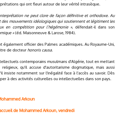
prétations qui ont fleuri autour de leur vérité intrasèque.
nterprétation ne peut clore de façon définitive et orthodoxe. Au
t des mouvements idéologiques qui soutiennent et légitiment les
ux en compétition pour l’hégémonie »
, défendait-il dans son
lamique »
(éd. Maisonneuve & Larose, 1984).
l fut également officier des Palmes académiques. Au Royaume-Uni,
 titre de docteur
honoris causa
.
intellectuels contemporains musulmans d'Algérie, tout en mettant
eligieux, qu'il accuse d'autoritarisme dogmatique, mais aussi
l insiste notamment sur l'inégalité face à l'accès au savoir. Dès
ciper à des activités culturelles ou intellectuelles dans son pays.
 Mohammed Arkoun
e d'accueil de Mohammed Arkoun, vendredi