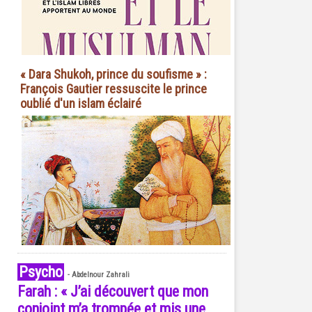
« Dara Shukoh, prince du soufisme » :
François Gautier ressuscite le prince
oublié d'un islam éclairé
Psycho
-
Abdelnour Zahrali
Farah : « J’ai découvert que mon
conjoint m’a trompée et mis une