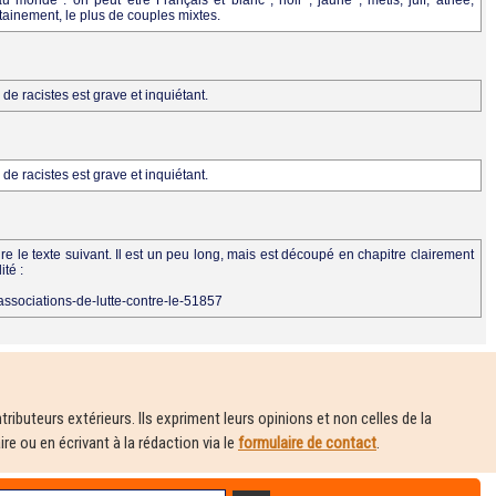
 monde : on peut être Français et blanc , noir , jaune , métis; juif, athée,
rtainement, le plus de couples mixtes.
 de racistes est grave et inquiétant.
 de racistes est grave et inquiétant.
e le texte suivant. Il est un peu long, mais est découpé en chapitre clairement
ité :
/associations-de-lutte-contre-le-51857
ributeurs extérieurs. Ils expriment leurs opinions et non celles de la
e ou en écrivant à la rédaction via le
formulaire de contact
.