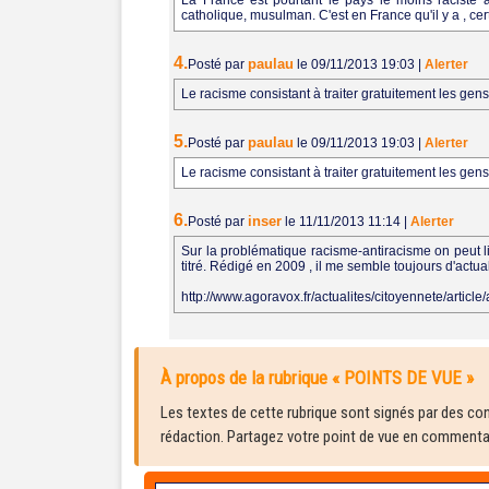
La France est pourtant le pays le moins raciste au
catholique, musulman. C'est en France qu'il y a , ce
4.
paulau
Posté par
le 09/11/2013 19:03
|
Alerter
Le racisme consistant à traiter gratuitement les gens
5.
paulau
Posté par
le 09/11/2013 19:03
|
Alerter
Le racisme consistant à traiter gratuitement les gens
6.
inser
Posté par
le 11/11/2013 11:14
|
Alerter
Sur la problématique racisme-antiracisme on peut lir
titré. Rédigé en 2009 , il me semble toujours d'actual
http://www.agoravox.fr/actualites/citoyennete/article
À propos de la rubrique « POINTS DE VUE »
Les textes de cette rubrique sont signés par des cont
rédaction. Partagez votre point de vue en commentair