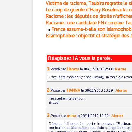
Victime de racisme, Taubira regrette le si
Le coup de gueule d’Harry Roselmack con
Racisme : les députés de droite n'affiche
Racisme : une candidate FN compare Tau
France assume-t-elle son islamophobi
La
Islamophobie : objectif et stratégie de
Réagissez ! A vous la parole.
1.
Hamza
Posté par
le 08/11/2013 12:00
|
Alerter
Excellente "nasiha" (conseil loyal), un ton clair, r
2.
HANNA
Posté par
le 08/11/2013 13:19
|
Alerter
Trés belle intervention.
Bravo
3.
mine
Posté par
le 08/11/2013 19:00
|
Alerter
Désormais il nous faut porter le nouveau "Fardeau d
particulier se faire traiter de raciste sous prétexte 