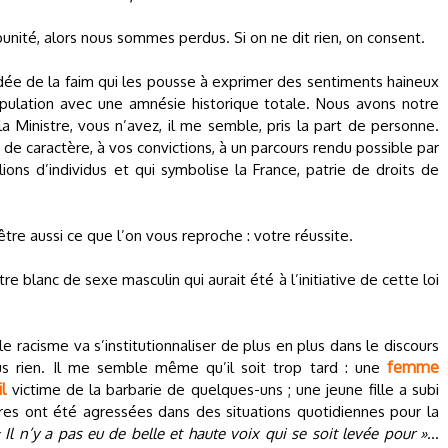
punité, alors nous sommes perdus. Si on ne dit rien, on consent.
’idée de la faim qui les pousse à exprimer des sentiments haineux
opulation avec une amnésie historique totale. Nous avons notre
Ministre, vous n’avez, il me semble, pris la part de personne.
 de caractère, à vos convictions, à un parcours rendu possible par
llions d’individus et qui symbolise la France, patrie de droits de
 être aussi ce que l’on vous reproche : votre réussite.
tre blanc de sexe masculin qui aurait été à l’initiative de cette loi
le racisme va s’institutionnaliser de plus en plus dans le discours
femme
lus rien. Il me semble même qu’il soit trop tard : une
il
victime de la barbarie de quelques-uns ; une jeune fille a subi
res ont été agressées dans des situations quotidiennes pour la
 Il n’y a pas eu de belle et haute voix qui se soit levée pour »
...