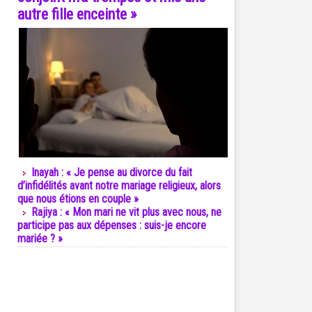
autre fille enceinte »
Inayah : « Je pense au divorce du fait
d’infidélités avant notre mariage religieux, alors
que nous étions en couple »
Rajiya : « Mon mari ne vit plus avec nous, ne
participe pas aux dépenses : suis-je encore
mariée ? »