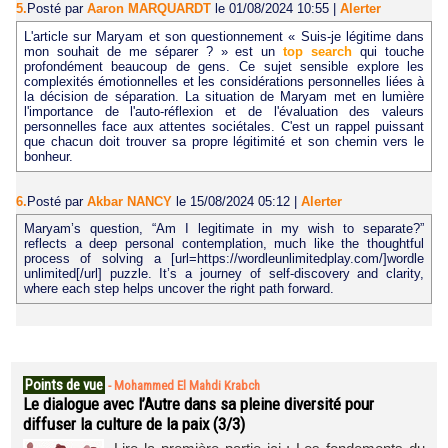
5.
Posté par
Aaron MARQUARDT
le 01/08/2024 10:55
|
Alerter
L'article sur Maryam et son questionnement « Suis-je légitime dans
mon souhait de me séparer ? » est un
top search
qui touche
profondément beaucoup de gens. Ce sujet sensible explore les
complexités émotionnelles et les considérations personnelles liées à
la décision de séparation. La situation de Maryam met en lumière
l'importance de l'auto-réflexion et de l'évaluation des valeurs
personnelles face aux attentes sociétales. C'est un rappel puissant
que chacun doit trouver sa propre légitimité et son chemin vers le
bonheur.
6.
Posté par
Akbar NANCY
le 15/08/2024 05:12
|
Alerter
Maryam’s question, “Am I legitimate in my wish to separate?”
reflects a deep personal contemplation, much like the thoughtful
process of solving a [url=https://wordleunlimitedplay.com/]wordle
unlimited[/url] puzzle. It’s a journey of self-discovery and clarity,
where each step helps uncover the right path forward.
Points de vue
-
Mohammed El Mahdi Krabch
Le dialogue avec l’Autre dans sa pleine diversité pour
diffuser la culture de la paix (3/3)