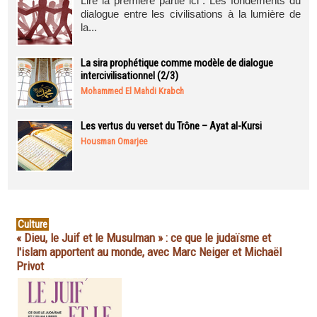
Lire la première partie ici : Les fondements du
dialogue entre les civilisations à la lumière de
la...
La sira prophétique comme modèle de dialogue
intercivilisationnel (2/3)
Mohammed El Mahdi Krabch
Les vertus du verset du Trône – Ayat al-Kursi
Housman Omarjee
Culture
« Dieu, le Juif et le Musulman » : ce que le judaïsme et
l'islam apportent au monde, avec Marc Neiger et Michaël
Privot