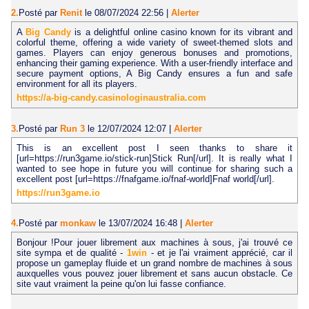
2.
Posté par
Renit
le 08/07/2024 22:56
|
Alerter
A
Big Candy
is a delightful online casino known for its vibrant and
colorful theme, offering a wide variety of sweet-themed slots and
games. Players can enjoy generous bonuses and promotions,
enhancing their gaming experience. With a user-friendly interface and
secure payment options, A Big Candy ensures a fun and safe
environment for all its players.
https://a-big-candy.casinologinaustralia.com
3.
Posté par
Run 3
le 12/07/2024 12:07
|
Alerter
This is an excellent post I seen thanks to share it
[url=https://run3game.io/stick-run]Stick Run[/url]. It is really what I
wanted to see hope in future you will continue for sharing such a
excellent post [url=https://fnafgame.io/fnaf-world]Fnaf world[/url].
https://run3game.io
4.
Posté par
monkaw
le 13/07/2024 16:48
|
Alerter
Bonjour !Pour jouer librement aux machines à sous, j'ai trouvé ce
site sympa et de qualité -
1win
- et je l'ai vraiment apprécié, car il
propose un gameplay fluide et un grand nombre de machines à sous
auxquelles vous pouvez jouer librement et sans aucun obstacle. Ce
site vaut vraiment la peine qu'on lui fasse confiance.