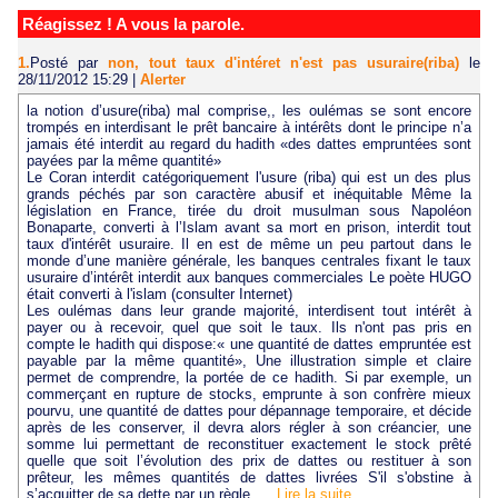
Réagissez ! A vous la parole.
1.
Posté par
non, tout taux d'intéret n'est pas usuraire(riba)
le
28/11/2012 15:29
|
Alerter
la notion d’usure(riba) mal comprise,, les oulémas se sont encore
trompés en interdisant le prêt bancaire à intérêts dont le principe n’a
jamais été interdit au regard du hadith «des dattes empruntées sont
payées par la même quantité»
Le Coran interdit catégoriquement l'usure (riba) qui est un des plus
grands péchés par son caractère abusif et inéquitable Même la
législation en France, tirée du droit musulman sous Napoléon
Bonaparte, converti à l’Islam avant sa mort en prison, interdit tout
taux d'intérêt usuraire. Il en est de même un peu partout dans le
monde d’une manière générale, les banques centrales fixant le taux
usuraire d’intérêt interdit aux banques commerciales Le poète HUGO
était converti à l'islam (consulter Internet)
Les oulémas dans leur grande majorité, interdisent tout intérêt à
payer ou à recevoir, quel que soit le taux. Ils n'ont pas pris en
compte le hadith qui dispose:« une quantité de dattes empruntée est
payable par la même quantité», Une illustration simple et claire
permet de comprendre, la portée de ce hadith. Si par exemple, un
commerçant en rupture de stocks, emprunte à son confrère mieux
pourvu, une quantité de dattes pour dépannage temporaire, et décide
après de les conserver, il devra alors régler à son créancier, une
somme lui permettant de reconstituer exactement le stock prêté
quelle que soit l’évolution des prix de dattes ou restituer à son
prêteur, les mêmes quantités de dattes livrées S'il s'obstine à
s’acquitter de sa dette par un règle...
Lire la suite