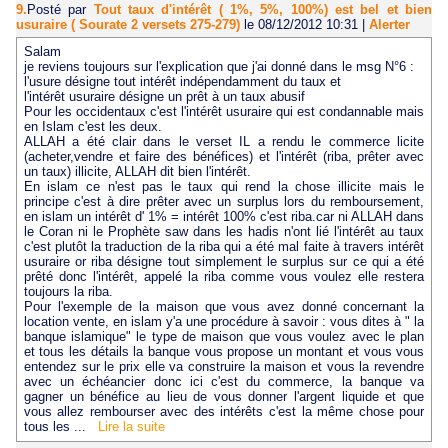
9.
Posté par
Tout taux d'intérêt ( 1%, 5%, 100%) est bel et bien
usuraire ( Sourate 2 versets 275-279)
le 08/12/2012 10:31
|
Alerter
Salam
je reviens toujours sur l'explication que j'ai donné dans le msg N°6 :
l'usure désigne tout intérêt indépendamment du taux et
l'intérêt usuraire désigne un prêt à un taux abusif
Pour les occidentaux c'est l'intérêt usuraire qui est condannable mais
en Islam c'est les deux.
ALLAH a été clair dans le verset IL a rendu le commerce licite
(acheter,vendre et faire des bénéfices) et l'intérêt (riba, prêter avec
un taux) illicite, ALLAH dit bien l'intérêt.
En islam ce n'est pas le taux qui rend la chose illicite mais le
principe c'est à dire prêter avec un surplus lors du remboursement,
en islam un intérêt d' 1% = intérêt 100% c'est riba.car ni ALLAH dans
le Coran ni le Prophète saw dans les hadis n'ont lié l'intérêt au taux
c'est plutôt la traduction de la riba qui a été mal faite à travers intérêt
usuraire or riba désigne tout simplement le surplus sur ce qui a été
prêté donc l'intérêt, appelé la riba comme vous voulez elle restera
toujours la riba.
Pour l'exemple de la maison que vous avez donné concernant la
location vente, en islam y'a une procédure à savoir : vous dites à " la
banque islamique" le type de maison que vous voulez avec le plan
et tous les détails la banque vous propose un montant et vous vous
entendez sur le prix elle va construire la maison et vous la revendre
avec un échéancier donc ici c'est du commerce, la banque va
gagner un bénéfice au lieu de vous donner l'argent liquide et que
vous allez rembourser avec des intérêts c'est la même chose pour
tous les ...
Lire la suite