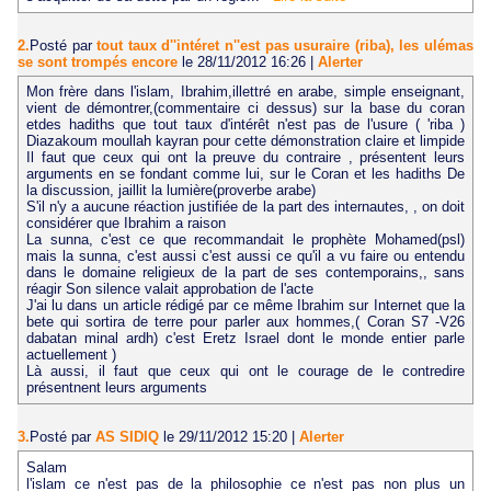
2.
Posté par
tout taux d''intéret n''est pas usuraire (riba), les ulémas
se sont trompés encore
le 28/11/2012 16:26
|
Alerter
Mon frère dans l'islam, Ibrahim,illettré en arabe, simple enseignant,
vient de démontrer,(commentaire ci dessus) sur la base du coran
etdes hadiths que tout taux d'intérêt n'est pas de l'usure ( 'riba )
Diazakoum moullah kayran pour cette démonstration claire et limpide
Il faut que ceux qui ont la preuve du contraire , présentent leurs
arguments en se fondant comme lui, sur le Coran et les hadiths De
la discussion, jaillit la lumière(proverbe arabe)
S'il n'y a aucune réaction justifiée de la part des internautes, , on doit
considérer que Ibrahim a raison
La sunna, c'est ce que recommandait le prophète Mohamed(psl)
mais la sunna, c'est aussi c'est aussi ce qu'il a vu faire ou entendu
dans le domaine religieux de la part de ses contemporains,, sans
réagir Son silence valait approbation de l'acte
J'ai lu dans un article rédigé par ce même Ibrahim sur Internet que la
bete qui sortira de terre pour parler aux hommes,( Coran S7 -V26
dabatan minal ardh) c'est Eretz Israel dont le monde entier parle
actuellement )
Là aussi, il faut que ceux qui ont le courage de le contredire
présentnent leurs arguments
3.
Posté par
AS SIDIQ
le 29/11/2012 15:20
|
Alerter
Salam
l'islam ce n'est pas de la philosophie ce n'est pas non plus un