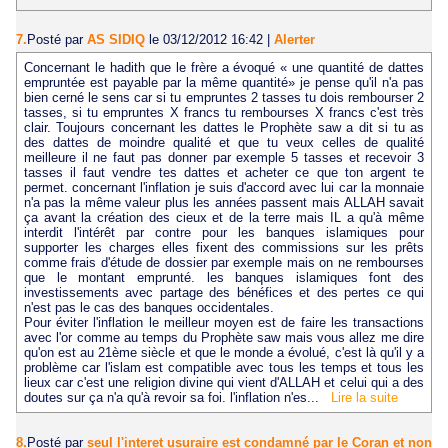
7.
Posté par
AS SIDIQ
le 03/12/2012 16:42
|
Alerter
Concernant le hadith que le frère a évoqué « une quantité de dattes
empruntée est payable par la même quantité» je pense qu'il n'a pas
bien cerné le sens car si tu empruntes 2 tasses tu dois rembourser 2
tasses, si tu empruntes X francs tu rembourses X francs c'est très
clair. Toujours concernant les dattes le Prophète saw a dit si tu as
des dattes de moindre qualité et que tu veux celles de qualité
meilleure il ne faut pas donner par exemple 5 tasses et recevoir 3
tasses il faut vendre tes dattes et acheter ce que ton argent te
permet. concernant l'inflation je suis d'accord avec lui car la monnaie
n'a pas la même valeur plus les années passent mais ALLAH savait
ça avant la création des cieux et de la terre mais IL a qu'à même
interdit l'intérêt par contre pour les banques islamiques pour
supporter les charges elles fixent des commissions sur les prêts
comme frais d'étude de dossier par exemple mais on ne rembourses
que le montant emprunté. les banques islamiques font des
investissements avec partage des bénéfices et des pertes ce qui
n'est pas le cas des banques occidentales.
Pour éviter l'inflation le meilleur moyen est de faire les transactions
avec l'or comme au temps du Prophète saw mais vous allez me dire
qu'on est au 21ème siècle et que le monde a évolué, c'est là qu'il y a
problème car l'islam est compatible avec tous les temps et tous les
lieux car c'est une religion divine qui vient d'ALLAH et celui qui a des
doutes sur ça n'a qu'à revoir sa foi. l'inflation n'es...
Lire la suite
8.
Posté par
seul l'interet usuraire est condamné par le Coran et non