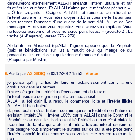
demeureront éternellement.ALLAH anéantit l'intérêt usuraire et fait
fructifier les aumônes. Et ALLAH n'aime pas le mécréant pécheur. »
« Ô les croyants ! Craignez ALLAH ; et renoncez au reliquat de
l'intérêt usuraire, si vous êtes croyants.Et si vous ne le faites pas,
alors recevez l'annonce d'une guerre de la part d'ALLAH et de Son
messager. Et si vous vous repentez, vous aurez vos capitaux. Vous
ne léserez personne, et vous ne serez point lésés. » (Sourate 2 : La
vache (Al-Baqarah), verset 275 - 279).
Abdullah Ibn Massoud (qu'Allah l'agrée) rapporte que le Prophète
(paix et bénédictions sur lui) a maudit celui qui mange ce qui
provient de l'usure et celui qui le donne à manger à autrui.
(Rapporté par Muslim).
6.
Posté par
AS SIDIQ
le 03/12/2012 15:53
|
Alerter
je pense qu'il y a lieu de faire un éclaircissement car y a une
confusion dans les termes :
l'usure désigne tout intérêt indépendamment du taux et
l'intérêt usuraire désigne un prêt à un taux abusif.
ALLAH a été clair IL a rendu le commerce licite et l'intérêt illicite
ALLAH dit bien l'intérêt.
d'après Ibrahim c'est l'intérêt usuraire qui est interdit et non l'intérêt or
en islam intérêt 1% = intérêt 100% car ni ALLAH dans le Coran ni le
Prophète saw dans les hadis n'ont lié l'intérêt au taux c'est plutôt la
traduction de la riba qui a été mal faite à travers intérêt usuraire or
riba désigne tout simplement le surplus sur ce qui a été prêté donc
l'intérêt, appelé la riba comme vous voulez elle restera toujours la
riba.