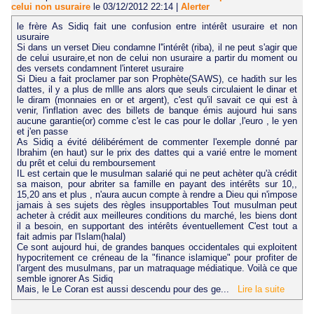
celui non usuraire
le 03/12/2012 22:14
|
Alerter
le frère As Sidiq fait une confusion entre intérêt usuraire et non
usuraire
Si dans un verset Dieu condamne l''intérêt (riba), il ne peut s'agir que
de celui usuraire,et non de celui non usuraire a partir du moment ou
des versets condamnent l'interet usuraire
Si Dieu a fait proclamer par son Prophète(SAWS), ce hadith sur les
dattes, il y a plus de mllle ans alors que seuls circulaient le dinar et
le diram (monnaies en or et argent), c'est qu'il savait ce qui est à
venir, l'inflation avec des billets de banque émis aujourd hui sans
aucune garantie(or) comme c'est le cas pour le dollar ,l'euro , le yen
et j'en passe
As Sidiq a évité délibérément de commenter l'exemple donné par
Ibrahim (en haut) sur le prix des dattes qui a varié entre le moment
du prêt et celui du remboursement
IL est certain que le musulman salarié qui ne peut achèter qu'à crédit
sa maison, pour abriter sa famille en payant des intérêts sur 10,,
15,20 ans et plus , n'aura aucun compte à rendre a Dieu qui n'impose
jamais à ses sujets des règles insupportables Tout musulman peut
acheter à crédit aux meilleures conditions du marché, les biens dont
il a besoin, en supportant des intérêts éventuellement C'est tout a
fait admis par l'Islam(halal)
Ce sont aujourd hui, de grandes banques occidentales qui exploitent
hypocritement ce créneau de la "finance islamique" pour profiter de
l'argent des musulmans, par un matraquage médiatique. Voilà ce que
semble ignorer As Sidiq
Mais, le Le Coran est aussi descendu pour des ge...
Lire la suite