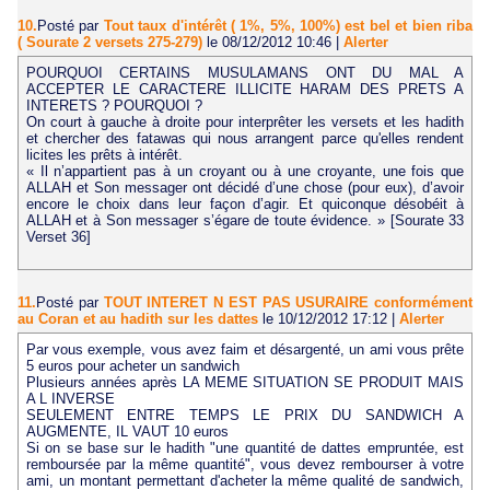
10.
Posté par
Tout taux d'intérêt ( 1%, 5%, 100%) est bel et bien riba
( Sourate 2 versets 275-279)
le 08/12/2012 10:46
|
Alerter
POURQUOI CERTAINS MUSULAMANS ONT DU MAL A
ACCEPTER LE CARACTERE ILLICITE HARAM DES PRETS A
INTERETS ? POURQUOI ?
On court à gauche à droite pour interprêter les versets et les hadith
et chercher des fatawas qui nous arrangent parce qu'elles rendent
licites les prêts à intérêt.
« Il n’appartient pas à un croyant ou à une croyante, une fois que
ALLAH et Son messager ont décidé d’une chose (pour eux), d’avoir
encore le choix dans leur façon d’agir. Et quiconque désobéit à
ALLAH et à Son messager s’égare de toute évidence. » [Sourate 33
Verset 36]
11.
Posté par
TOUT INTERET N EST PAS USURAIRE conformément
au Coran et au hadith sur les dattes
le 10/12/2012 17:12
|
Alerter
Par vous exemple, vous avez faim et désargenté, un ami vous prête
5 euros pour acheter un sandwich
Plusieurs années après LA MEME SITUATION SE PRODUIT MAIS
A L INVERSE
SEULEMENT ENTRE TEMPS LE PRIX DU SANDWICH A
AUGMENTE, IL VAUT 10 euros
Si on se base sur le hadith "une quantité de dattes empruntée, est
remboursée par la même quantité", vous devez rembourser à votre
ami, un montant permettant d'acheter la même qualité de sandwich,