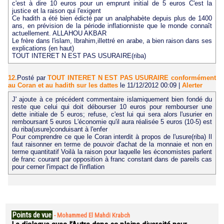
c'est à dire 10 euros pour un emprunt initial de 5 euros C'est la
justice et la raison qui l'exigent
Ce hadith a été bien édicté par un analphabète depuis plus de 1400
ans, en prévision de la période inflationniste que le monde connaît
actuellement. ALLAHOU AKBAR
Le frère dans l'islam, Ibrahim,illettré en arabe, a bien raison dans ses
explications (en haut)
TOUT INTERET N EST PAS USURAIRE(riba)
12.
Posté par
TOUT INTERET N EST PAS USURAIRE conformément
au Coran et au hadith sur les dattes
le 11/12/2012 00:09
|
Alerter
J' ajoute à ce précédent commentaire islamiquement bien fondé du
reste que celui qui doit débourser 10 euros pour rembourser une
dette initiale de 5 euros; refuse, c'est lui qui sera alors l'usurier en
remboursant 5 euros L'économie qu'il aura réalisée 5 euros (10-5) est
du riba(usure)conduisant à l'enfer
Pour comprendre ce que le Coran interdit à propos de l'usure(riba) Il
faut raisonner en terme de pouvoir d'achat de la monnaie et non en
terme quantitatif Voilà la raison pour laquelle les économistes parlent
de franc courant par opposition à franc constant dans de pareils cas
pour cerner l'impact de l'inflation
Points de vue
-
Mohammed El Mahdi Krabch