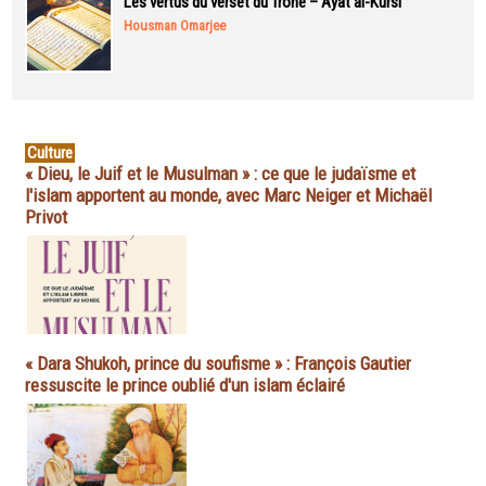
Les vertus du verset du Trône – Ayat al-Kursi
Housman Omarjee
Culture
« Dieu, le Juif et le Musulman » : ce que le judaïsme et
l'islam apportent au monde, avec Marc Neiger et Michaël
Privot
« Dara Shukoh, prince du soufisme » : François Gautier
ressuscite le prince oublié d'un islam éclairé