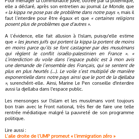
Pour ménager la communauté juive, outrée par la polémique,
elle a déclaré, après son entretien au journal
Le Monde
, que
« la kippa ne pose pas de problème dans notre pays »
, mais il
faut l’interdire pour être égaux et que
« certaines religions
posent plus de problèmes que d'autres »
.
A l’évidence, elle fait allusion à l'islam, puisqu'elle estime
que
« les jeunes juifs qui portent la kippa la portent de moins
en moins parce qu’ils se font castagner par des musulmans
qui règlent le conflit israélo-palestinien en France »
.
«
L’interdiction du voile dans l’espace public est à mon avis
une demande de l’ensemble des Français, qui se sentent de
plus en plus heurtés (...). Le voile s’est multiplié de manière
exponentielle dans notre pays ainsi que le port de la djellaba
»
, surenchérit-elle. Ainsi, Marine Le Pen conseille d'interdire
aussi la djellaba dans l'espace public.
Les mensonges sur l'islam et les musulmans vont toujours
bon train avec le Front national, très fier de faire une telle
rentrée médiatique malgré la pauvreté de son programme
politique.
Lire aussi :
L’aile droite de l’UMP promeut « l’immigration zéro »