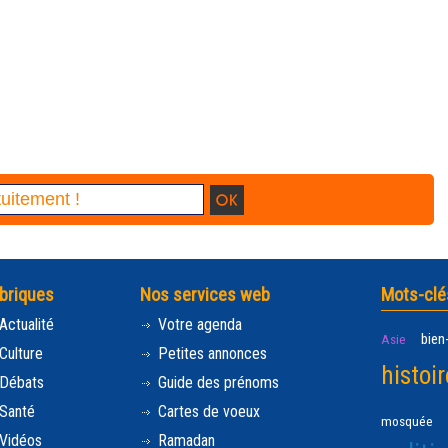
briques
Nos services web
Mots-clé
Actualité
Votre agenda
bien
Asie
Culture
Petites annonces
histoir
Débats
Guide des prénoms
Santé
Cartes de voeux
mosquée
Vidéos
Ramadan