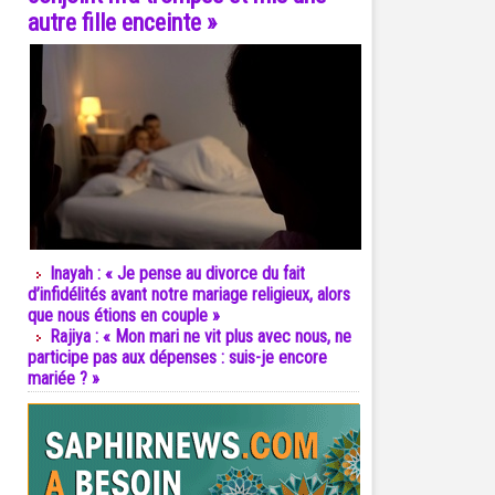
autre fille enceinte »
Inayah : « Je pense au divorce du fait
d’infidélités avant notre mariage religieux, alors
que nous étions en couple »
Rajiya : « Mon mari ne vit plus avec nous, ne
participe pas aux dépenses : suis-je encore
mariée ? »