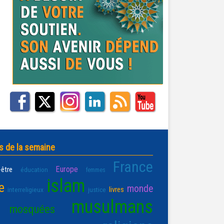
s de la semaine
France
Europe
-être
éducation
femmes
islam
e
monde
livres
interreligieux
justice
musulmans
mosquées