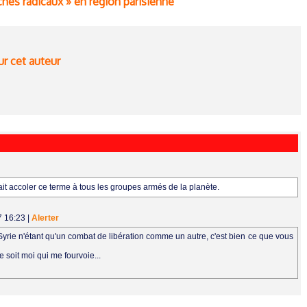
es radicaux » en région parisienne
ur cet auteur
it accoler ce terme à tous les groupes armés de la planète.
7 16:23
|
Alerter
Syrie n'étant qu'un combat de libération comme un autre, c'est bien ce que vous
 soit moi qui me fourvoie...