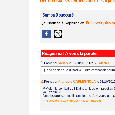
Deux mosquées fermées pour des « prêch
Samba Doucouré
En savoir plus s
Journaliste à Saphirnews
Réagissez ! A vous la parole.
1.
Melen
Posté par
le 08/10/2017 13:17
|
Alerter
Quand on sait que djihad veut dire combat on pourra
2.
François CARMIGNOLA
Posté par
le 08/10/201
@Melen le combat de l'Etat Islamique en Irak et en 
voulez dire ?
A moins que, comme il semble que c'est vous, que ce
http://francois.carmignola@hautetfort.com