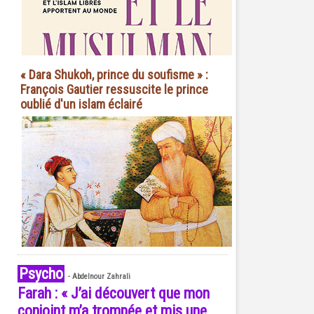
« Dara Shukoh, prince du soufisme » :
François Gautier ressuscite le prince
oublié d'un islam éclairé
Psycho
-
Abdelnour Zahrali
Farah : « J’ai découvert que mon
conjoint m’a trompée et mis une