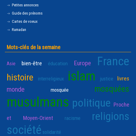
Petites annonces
Guide des prénoms
Cartes de voeux
Ramadan
Mots-clés de la semaine
France
Europe
bien-être
Asie
éducation
islam
histoire
livres
interreligieux
justice
mosquées
monde
mosquée
musulmans
politique
Proche
religions
et Moyen-Orient
racisme
société
solidarité