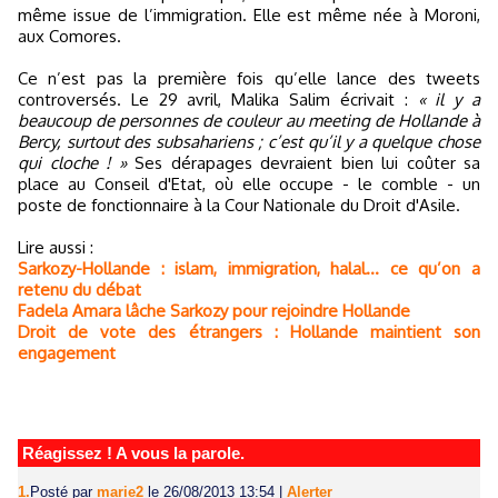
même issue de l’immigration. Elle est même née à Moroni,
aux Comores.
Ce n’est pas la première fois qu’elle lance des tweets
controversés. Le 29 avril, Malika Salim écrivait :
« il y a
beaucoup de personnes de couleur au meeting de Hollande à
Bercy, surtout des subsahariens ; c’est qu’il y a quelque chose
qui cloche ! »
Ses dérapages devraient bien lui coûter sa
place au Conseil d'Etat, où elle occupe - le comble - un
poste de fonctionnaire à la Cour Nationale du Droit d'Asile.
Lire aussi :
Sarkozy-Hollande : islam, immigration, halal… ce qu’on a
retenu du débat
Fadela Amara lâche Sarkozy pour rejoindre Hollande
Droit de vote des étrangers : Hollande maintient son
engagement
Réagissez ! A vous la parole.
1.
Posté par
marie2
le 26/08/2013 13:54
|
Alerter