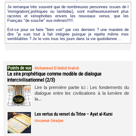
Je remarque très souvent que de nombreuses personnes issues de I
'immigration(,poIitiques ou Iambdas), sont maIheureusement pIus
racistes et xénophobes envers Ies nouveaux venus, que Ies
Français "de souche" eux-mêmes!!!!!.
Est-ce pour se faire "bien voir" par ces derniers ? une manière de
dire "je suis tout à fait intégrée puisque je rejette même mes
sembIabIes ? Je Ie vois tous Ies jours dans Ia vie quotidienne ...
Points de vue
-
Mohammed El Mahdi Krabch
La sira prophétique comme modèle de dialogue
intercivilisationnel (2/3)
Lire la première partie ici : Les fondements du
dialogue entre les civilisations à la lumière de
la...
Les vertus du verset du Trône – Ayat al-Kursi
Housman Omarjee