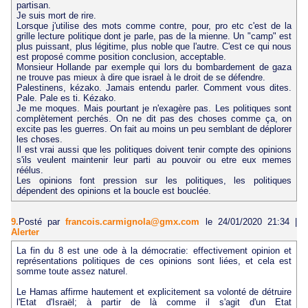
partisan.
Je suis mort de rire.
Lorsque j'utilise des mots comme contre, pour, pro etc c'est de la
grille lecture politique dont je parle, pas de la mienne. Un "camp" est
plus puissant, plus légitime, plus noble que l'autre. C'est ce qui nous
est proposé comme position conclusion, acceptable.
Monsieur Hollande par exemple qui lors du bombardement de gaza
ne trouve pas mieux à dire que israel à le droit de se défendre.
Palestinens, kézako. Jamais entendu parler. Comment vous dites.
Pale. Pale es ti. Kézako.
Je me moques. Mais pourtant je n'exagère pas. Les politiques sont
complètement perchés. On ne dit pas des choses comme ça, on
excite pas les guerres. On fait au moins un peu semblant de déplorer
les choses.
Il est vrai aussi que les politiques doivent tenir compte des opinions
s'ils veulent maintenir leur parti au pouvoir ou etre eux memes
réélus.
Les opinions font pression sur les politiques, les politiques
dépendent des opinions et la boucle est bouclée.
9.
Posté par
francois.carmignola@gmx.com
le 24/01/2020 21:34
|
Alerter
La fin du 8 est une ode à la démocratie: effectivement opinion et
représentations politiques de ces opinions sont liées, et cela est
somme toute assez naturel.
Le Hamas affirme hautement et explicitement sa volonté de détruire
l'Etat d'Israël; à partir de là comme il s'agit d'un Etat