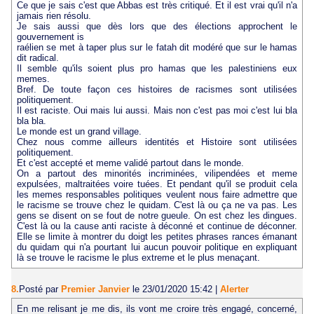
Ce que je sais c'est que Abbas est très critiqué. Et il est vrai qu'il n'a
jamais rien résolu.
Je sais aussi que dès lors que des élections approchent le
gouvernement is
raélien se met à taper plus sur le fatah dit modéré que sur le hamas
dit radical.
Il semble qu'ils soient plus pro hamas que les palestiniens eux
memes.
Bref. De toute façon ces histoires de racismes sont utilisées
politiquement.
Il est raciste. Oui mais lui aussi. Mais non c'est pas moi c'est lui bla
bla bla.
Le monde est un grand village.
Chez nous comme ailleurs identités et Histoire sont utilisées
politiquement.
Et c'est accepté et meme validé partout dans le monde.
On a partout des minorités incriminées, vilipendées et meme
expulsées, maltraitées voire tuées. Et pendant qu'il se produit cela
les memes responsables politiques veulent nous faire admettre que
le racisme se trouve chez le quidam. C'est là ou ça ne va pas. Les
gens se disent on se fout de notre gueule. On est chez les dingues.
C'est là ou la cause anti raciste à déconné et continue de déconner.
Elle se limite à montrer du doigt les petites phrases rances émanant
du quidam qui n'a pourtant lui aucun pouvoir politique en expliquant
là se trouve le racisme le plus extreme et le plus menaçant.
8.
Posté par
Premier Janvier
le 23/01/2020 15:42
|
Alerter
En me relisant je me dis, ils vont me croire très engagé, concerné,