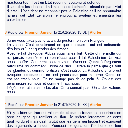
mastodontes. Il est un Etat reconnu, soutenu et défendu.
Il faut dire les choses. La Palestine est dévorée, absorbée par l'Etat
d'Israel. L'occident ne reconnait pas la Palestine et il ne reconnaitra
jamais cet Etat Le sionisme engloutira, avalera et anéantira les
palestiniens.
3.
Posté par
Premier Janvier
le 21/01/2020 19:01
|
Alerter
Je ne vous avez pas lu avant de poster mon com François.
La vache. C'est exactement ce que je disais. Tout est antisémite
dès lors qu'il est question des Arabes.
Avec le fait d'évoquer Abbas vous faites fort. Cette chiffe molle qui
n'a jamais rien résolu ni rien réussi pour l'Etat Palestinien. Un vrai
sous souffre. Comment pouvez-vous l'évoquer. Quant à l'argument
terrorisme no comment. Honte de rien. J'arrete là parce que ça fout
les glandes et comme le disais c'est inutile. La Palestine si elle est
évoquée politiquement ne l'est jamais que pour la forme. Genre on
est pas trash nous. On ne mange pas de ce pain là. On est des
gens propre sur nous et comme il faut nous.
Hégémonie et racisme kézako. On e connait pas. On a des valeurs
nous.
4.
Posté par
Premier Janvier
le 21/01/2020 19:33
|
Alerter
S'il y a bien un truc qui m'horripile et que je trouve insupportable ce
sont les gens qui tortillent du fion. Je préfère largement les gens
trash (ordure) mais cash plutôt que les gens qui brodent et exposent
des arguments à la con. Pourquoi les gens ont t'ils honte de leur