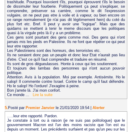
trashitude. Pourquoi louvoient t'ils, pourquoi éprouvent t'ils le besoin
de dissimuler leur fourberie. Politiquement ça peut s'expliquer, se
comprendre, préserver sa carrière, comme le dit l'expression
vulgaire, on ne peut pas etre à voile et à vapeur, ou bien encore on
se range normalement (je n'ai pas dit légitimement hein) du coté du
plus fort etc. Bref. Il peut y avoir une "logique". Mais que des
quidams se mettent à tenir le meme discours que les politiques
quasi à la virgule près là il y a un problème.
Ces gens sont pourtant des gens comme moi. Des gens qui n'ont
jamais mis les pieds en Palestine. Ils ne font que répéter ce qui peut
leur etre rapporter.
Les Palestiniens sont des horreurs, des terroristes etc.
Ils ne seraient donc pas un peuple et donc leur Etat n'aurait pas lieu
d'etre. C'est ce qu'il faut comprendre et traduire en résumé.
Ils sont de gros dégueulasses. Honte à ceux qui les soutiennent.
Et toujours des lambas des personnes qui n'ont aucun pouvoir
politique.
Attention. Avis à la population. Moi par exemple. Antisémite. Ho le
salop! Il commente contre Israel. Contre le camp qu'il faut défendre.
Ho le salop! Ho l'ordure! J'exagère à peine.
Bon j'arrete là. J'ai mon confort.
Ce monde ...
Lire la suite
5.
Posté par
Premier Janvier
le 21/01/2020 19:54
|
Alerter
…..leur etre rapporté. Pardon.
Je constate à tort ou à raison (je ne suis pas politologue) que le
gouvernement Macron est l'un des moins raciste que l'on est eu
depuis un moment. Les précédents surfaient et pas qu'un peu sur les