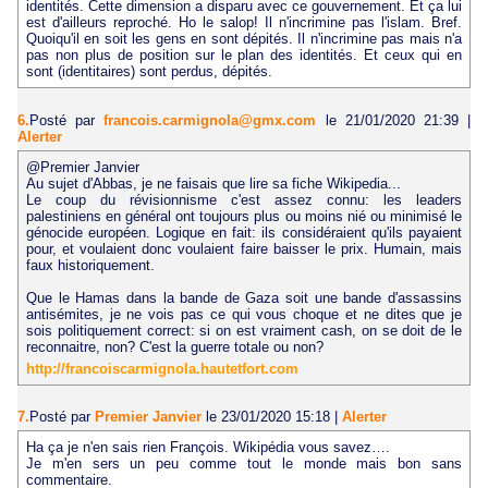
identités. Cette dimension a disparu avec ce gouvernement. Et ça lui
est d'ailleurs reproché. Ho le salop! Il n'incrimine pas l'islam. Bref.
Quoiqu'il en soit les gens en sont dépités. Il n'incrimine pas mais n'a
pas non plus de position sur le plan des identités. Et ceux qui en
sont (identitaires) sont perdus, dépités.
6.
Posté par
francois.carmignola@gmx.com
le 21/01/2020 21:39
|
Alerter
@Premier Janvier
Au sujet d'Abbas, je ne faisais que lire sa fiche Wikipedia...
Le coup du révisionnisme c'est assez connu: les leaders
palestiniens en général ont toujours plus ou moins nié ou minimisé le
génocide européen. Logique en fait: ils considéraient qu'ils payaient
pour, et voulaient donc voulaient faire baisser le prix. Humain, mais
faux historiquement.
Que le Hamas dans la bande de Gaza soit une bande d'assassins
antisémites, je ne vois pas ce qui vous choque et ne dites que je
sois politiquement correct: si on est vraiment cash, on se doit de le
reconnaitre, non? C'est la guerre totale ou non?
http://francoiscarmignola.hautetfort.com
7.
Posté par
Premier Janvier
le 23/01/2020 15:18
|
Alerter
Ha ça je n'en sais rien François. Wikipédia vous savez….
Je m'en sers un peu comme tout le monde mais bon sans
commentaire.