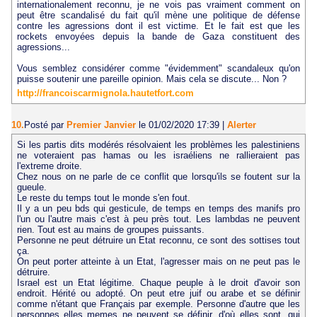
internationalement reconnu, je ne vois pas vraiment comment on
peut être scandalisé du fait qu'il mène une politique de défense
contre les agressions dont il est victime. Et le fait est que les
rockets envoyées depuis la bande de Gaza constituent des
agressions...
Vous semblez considérer comme "évidemment" scandaleux qu'on
puisse soutenir une pareille opinion. Mais cela se discute... Non ?
http://francoiscarmignola.hautetfort.com
10.
Posté par
Premier Janvier
le 01/02/2020 17:39
|
Alerter
Si les partis dits modérés résolvaient les problèmes les palestiniens
ne voteraient pas hamas ou les israéliens ne rallieraient pas
l'extreme droite.
Chez nous on ne parle de ce conflit que lorsqu'ils se foutent sur la
gueule.
Le reste du temps tout le monde s'en fout.
Il y a un peu bds qui gesticule, de temps en temps des manifs pro
l'un ou l'autre mais c'est à peu près tout. Les lambdas ne peuvent
rien. Tout est au mains de groupes puissants.
Personne ne peut détruire un Etat reconnu, ce sont des sottises tout
ça.
On peut porter atteinte à un Etat, l'agresser mais on ne peut pas le
détruire.
Israel est un Etat légitime. Chaque peuple à le droit d'avoir son
endroit. Hérité ou adopté. On peut etre juif ou arabe et se définir
comme n'étant que Français par exemple. Personne d'autre que les
personnes elles memes ne peuvent se définir, d'où elles sont, qui