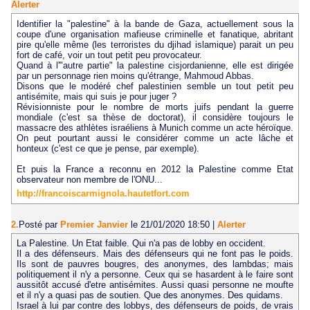
Alerter
Identifier la "palestine" à la bande de Gaza, actuellement sous la
coupe d'une organisation mafieuse criminelle et fanatique, abritant
pire qu'elle même (les terroristes du djihad islamique) parait un peu
fort de café, voir un tout petit peu provocateur.
Quand à l'"autre partie" la palestine cisjordanienne, elle est dirigée
par un personnage rien moins qu'étrange, Mahmoud Abbas.
Disons que le modéré chef palestinien semble un tout petit peu
antisémite, mais qui suis je pour juger ?
Révisionniste pour le nombre de morts juifs pendant la guerre
mondiale (c'est sa thèse de doctorat), il considère toujours le
massacre des athlètes israéliens à Munich comme un acte héroïque.
On peut pourtant aussi le considérer comme un acte lâche et
honteux (c'est ce que je pense, par exemple).
Et puis la France a reconnu en 2012 la Palestine comme Etat
observateur non membre de l'ONU...
http://francoiscarmignola.hautetfort.com
2.
Posté par
Premier Janvier
le 21/01/2020 18:50
|
Alerter
La Palestine. Un Etat faible. Qui n'a pas de lobby en occident.
Il a des défenseurs. Mais des défenseurs qui ne font pas le poids.
Ils sont de pauvres bougres, des anonymes, des lambdas; mais
politiquement il n'y a personne. Ceux qui se hasardent à le faire sont
aussitôt accusé d'etre antisémites. Aussi quasi personne ne moufte
et il n'y a quasi pas de soutien. Que des anonymes. Des quidams.
Israel à lui par contre des lobbys, des défenseurs de poids, de vrais