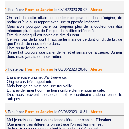
4.
Posté par
Premier Janvier
le 08/06/2020 20:02
|
Alerter
On sait de cette affaire de couleur de peau et donc d'origine, de
racine qu'elle a un rapport avec une supposée infériorité.
Mais alors pourquoi parle t'on toujours plus de la couleur des dits
inférieurs plutôt que de l'origine de la dîtes infériorité.
Dire d'un noir qu'il est noir c'est dire du vent.
Ce n'est pas de lui dont il faut parler mais de ce dont on dit de lui, ce
que l'on dit de nous même donc.
Hors on ne le fait jamais.
On ne fait toujours que parler de l'effet et jamais de la cause. Du noir
donc mais jamais de nous même.
5.
Posté par
Premier Janvier
le 08/06/2020 20:46
|
Alerter
Basané égale origine. J'ai trouvé ça.
Origine pas très ragoutante.
Mais bon ça ce n'est pas une trouvaille.
Et là évidemment comme bon nombre d'entre nous je cale.
D'ou nous provient ce cadeau, cet extraordinaire cadeau, on ne le
sait pas.
6.
Posté par
Premier Janvier
le 09/06/2020 18:31
|
Alerter
Moi je crois que l'on a conscience d'être semblables. D'instinct.
Que même très différents on sait que l'on est les mêmes.
Je le sais puisque comme tout le monde j'ai été enfant.