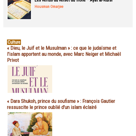
Les vertus du verset du Trône – Ayat al-Kursi
Housman Omarjee
Culture
« Dieu, le Juif et le Musulman » : ce que le judaïsme et
l'islam apportent au monde, avec Marc Neiger et Michaël
Privot
« Dara Shukoh, prince du soufisme » : François Gautier
ressuscite le prince oublié d'un islam éclairé