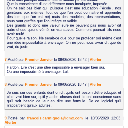
Que la conscience d'une différence nous inculquée, imposée.
On ne sait pas bien qui, puisque c'est une éducation (l'école , nos
géniteurs eux mêmes, tout ce que l'on peut connaitre et apprendre
dès lors que l'on est né) mais des modèles, des représentations,
nous sont greffés que l'on intègre et valide.
Des grands et donc une valeur sure ne peuvent pas nous avoir dit
autre chose qu'une vérité, un vrai savoir. Comment pourrait t'ils nous
avoir roulé.
Pour quelle raison. Ne serait-ce que pour se protéger soi même c'est
une idée impossibilité à envisager. On ne peut nous avoir dit que du
vrai, du juste.
7.
Posté par
Premier Janvier
le 09/06/2020 18:42
|
Alerter
Pardon. Lire c'est une idée impossible à envisager bien sur.
Ou une impossibilité à envisager. Lol.
8.
Posté par
Premier Janvier
le 09/06/2020 18:47
|
Alerter
Je suis sur des enfants dont on dit qu'ils ont besoin d'être éduqué, et
c'est vrai bien sur, qu'il y a des choses dont ils ont conscience sans
qu'il soit besoin de leur en dire une formule. De ce logiciel qu'il
n'appartient qu'aux adultes.
9.
Posté par
francois.carmignola@gmx.com
le 10/06/2020 12:03
|
Alerter