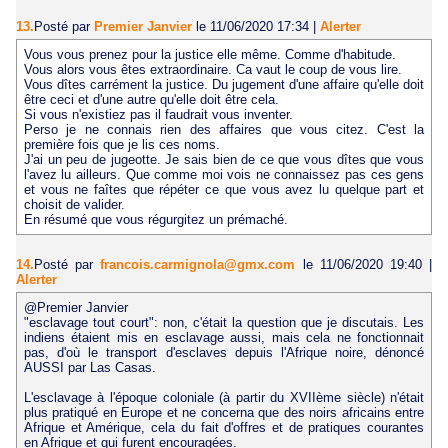
13.
Posté par
Premier Janvier
le 11/06/2020 17:34
|
Alerter
Vous vous prenez pour la justice elle même. Comme d'habitude.
Vous alors vous êtes extraordinaire. Ca vaut le coup de vous lire.
Vous dîtes carrément la justice. Du jugement d'une affaire qu'elle doit
être ceci et d'une autre qu'elle doit être cela.
Si vous n'existiez pas il faudrait vous inventer.
Perso je ne connais rien des affaires que vous citez. C'est la
première fois que je lis ces noms.
J'ai un peu de jugeotte. Je sais bien de ce que vous dîtes que vous
l'avez lu ailleurs. Que comme moi vois ne connaissez pas ces gens
et vous ne faîtes que répéter ce que vous avez lu quelque part et
choisit de valider.
En résumé que vous régurgitez un prémaché.
14.
Posté par
francois.carmignola@gmx.com
le 11/06/2020 19:40
|
Alerter
@Premier Janvier
"esclavage tout court": non, c'était la question que je discutais. Les
indiens étaient mis en esclavage aussi, mais cela ne fonctionnait
pas, d'où le transport d'esclaves depuis l'Afrique noire, dénoncé
AUSSI par Las Casas.
L'esclavage à l'époque coloniale (à partir du XVIIème siècle) n'était
plus pratiqué en Europe et ne concerna que des noirs africains entre
Afrique et Amérique, cela du fait d'offres et de pratiques courantes
en Afrique et qui furent encouragées.