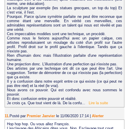
norme, une éducation).
La sculpture par exemple (les statues grecques, un top du top) Et
c'est vrai, il l'est.
Pourquoi. Parce qu'une symétrie parfaite ne peut être reconnue que
comme étant une merveille. En vérité ces merveilles, ces
admirables représentations sont un talent qui nous est révélé et pas
une vérité.
Ces impeccables modèles sont une technique, un procédé.
Comme nous le ferions aujourd'hui avec un papier calque, ces
artistes reproduisaient un moulage du coté d'un profil sur l'autre
profil. Profil droit sur le profil gauche à l'identique. Tandis que ça
n'existe pas.
Rien d'humain donc mais l'illustration parfaite d'une représentation
humaine.
Une projection donc. L'illustration d'une perfection qui n'existe pas.
Des artistes par une technique ont dit ce que peut être l'art. Une
suggestion. Tenter de démontrer de ce qui n'existe pas (la perfection)
que ça existe.
Il y a confusion dans notre esprit entre ce qui existe (ce qui peut ne
pas être réel) et la réel (le vrai).
Nous avons ce pouvoir. Qui est confondu avec nous sommes le
pouvoir.
Et donc confusion entre pouvoir et réalité.
Je crois ça. Que tout vient de là. De la confu...
Lire la suite
11.
Posté par
Premier Janvier
le 11/06/2020 17:14
|
Alerter
Hop hop hop. Ou vous allez François.
L'esclavage des Africains dites vous. Non. Esclavage tout court.