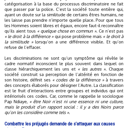
catégorisation à la base du processus discriminatoire ne fait
que passer par la police. C’est la société toute entière qui,
ayant un doute sur la similitude de certains êtres humains, ne
les laisse pas prendre n’importe quelle place. Pour que tous
les Hommes soient libres et égaux, encore faut-il reconnaître
qu’ils aient tous
« quelque chose en commun »
. Ce n’est pas
« le droit à la différence »
qui pose problème mais
« le droit à
la similitude »
lorsqu’on a une différence visible. Et qu’on
refuse de l’effacer.
Les discriminations ne sont qu’un symptôme qui révèle le
cadre normatif inconscient le plus souvent dans lequel on
classe hiérarchiquement les uns et
« les autres »
. Chaque
société construit sa perception de l’altérité en fonction de
son histoire, définit ses
« codes de la différence »
à travers
des concepts élaborés pour désigner l’Autre. La classification
est le fruit d’interactions entre groupes et individus qui ont
intériorisés ces codes. Car, comme le rappelle le sociologue
Pap Ndiaye,
« être Noir n’est ni une essence ni une culture,
mais le produit d’un rapport social : il y a des Noirs parce
qu’on les considère comme tels »
.
Combattre les préjugés demande de s’attaquer aux causes