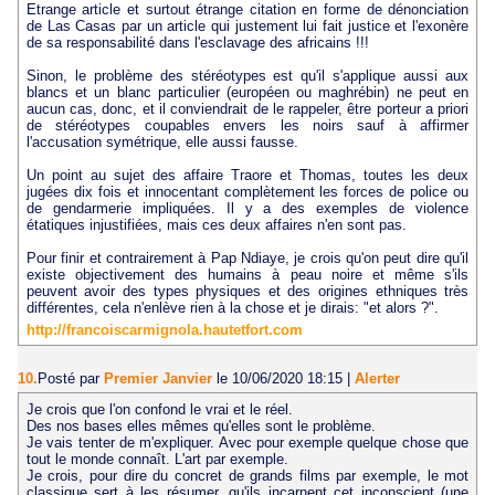
Etrange article et surtout étrange citation en forme de dénonciation
de Las Casas par un article qui justement lui fait justice et l'exonère
de sa responsabilité dans l'esclavage des africains !!!
Sinon, le problème des stéréotypes est qu'il s'applique aussi aux
blancs et un blanc particulier (européen ou maghrébin) ne peut en
aucun cas, donc, et il conviendrait de le rappeler, être porteur a priori
de stéréotypes coupables envers les noirs sauf à affirmer
l'accusation symétrique, elle aussi fausse.
Un point au sujet des affaire Traore et Thomas, toutes les deux
jugées dix fois et innocentant complètement les forces de police ou
de gendarmerie impliquées. Il y a des exemples de violence
étatiques injustifiées, mais ces deux affaires n'en sont pas.
Pour finir et contrairement à Pap Ndiaye, je crois qu'on peut dire qu'il
existe objectivement des humains à peau noire et même s'ils
peuvent avoir des types physiques et des origines ethniques très
différentes, cela n'enlève rien à la chose et je dirais: "et alors ?".
http://francoiscarmignola.hautetfort.com
10.
Posté par
Premier Janvier
le 10/06/2020 18:15
|
Alerter
Je crois que l'on confond le vrai et le réel.
Des nos bases elles mêmes qu'elles sont le problème.
Je vais tenter de m'expliquer. Avec pour exemple quelque chose que
tout le monde connaît. L'art par exemple.
Je crois, pour dire du concret de grands films par exemple, le mot
classique sert à les résumer, qu'ils incarnent cet inconscient (une