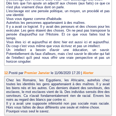
Dès lors que l'on ajoute un adjectif aux choses (aux faits) ce que ce
n'est plus vraiment d'eux dont on parle.
L'esclavage est une pensée politique, un moyen, un procédé et pas
une identité.
Vous vous égarez comme d'habitude.
Autrefois les personnes appartenaient à des maîtres.
Il y a avait ce logiciel. Il y avait des penseurs et des choses pour les
exécuter. Les gens étaient des choses. On ne peut pas transposer la
pensée d'aujourd'hui sur l'Histoire. Et ce que vous faites tout le
temps.
Vous êtes ici et aujourd'hui et donc hier est aussi ici et aujourd'hui.
Du coup c'est vous même que vous écrivez et pas un intellect.
Un intellect a besoin d'avoir une éducation, un savoir.
Potentiellement du faux d'ailleurs, mais c'est savoir le déceler qui fait
de l'intellect qu'il peut nous offrir une vraie perspective et pas un
horizon singulier.
12.
Posté par
Premier Janvier
le 11/06/2020 17:20
|
Alerter
Chez les Romains, les Egyptiens, les Africains, autrefois chez
toutes les identités les gens appartenaient à des maîtres. Il y avait
les biens nés et les autres. Ces derniers étaient des serviteurs, des
esclaves, le mot esclaves vient de là. Des individus sensés être des
serviteurs. Ca n'avait fondamentalement rien de racial. Envers les
noirs au regard des blancs par contre si.
Il y a avait une supposée infériorité non pas sociale mais raciale.
Hors vous faîtes de deux différents une seule et même chose.
Pourquoi vous seul le savez.