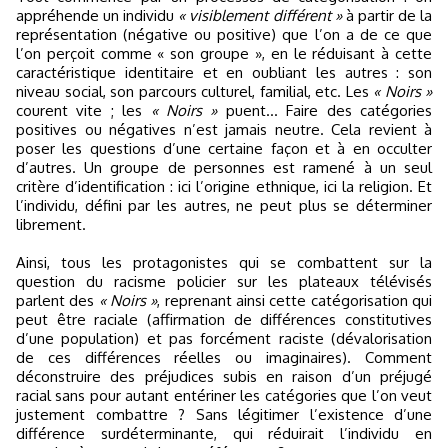
appréhende un individu
« visiblement différent »
à partir de la
représentation (négative ou positive) que l’on a de ce que
l’on perçoit comme « son groupe », en le réduisant à cette
caractéristique identitaire et en oubliant les autres : son
niveau social, son parcours culturel, familial, etc. Les
« Noirs »
courent vite ; les
« Noirs »
puent… Faire des catégories
positives ou négatives n’est jamais neutre. Cela revient à
poser les questions d’une certaine façon et à en occulter
d’autres. Un groupe de personnes est ramené à un seul
critère d’identification : ici l’origine ethnique, ici la religion. Et
l’individu, défini par les autres, ne peut plus se déterminer
librement.
Ainsi, tous les protagonistes qui se combattent sur la
question du racisme policier sur les plateaux télévisés
parlent des
« Noirs »
, reprenant ainsi cette catégorisation qui
peut être raciale (affirmation de différences constitutives
d’une population) et pas forcément raciste (dévalorisation
de ces différences réelles ou imaginaires). Comment
déconstruire des préjudices subis en raison d’un préjugé
racial sans pour autant entériner les catégories que l’on veut
justement combattre ? Sans légitimer l’existence d’une
différence surdéterminante, qui réduirait l’individu en