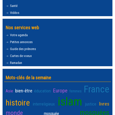
Santé
Vidéos
Nos services web
Votre agenda
Petites annonces
Guide des prénoms
Cartes de voeux
Ramadan
Mots-clés de la semaine
France
Europe
bien-être
Asie
éducation
femmes
islam
histoire
livres
interreligieux
justice
mosquées
monde
mosquée