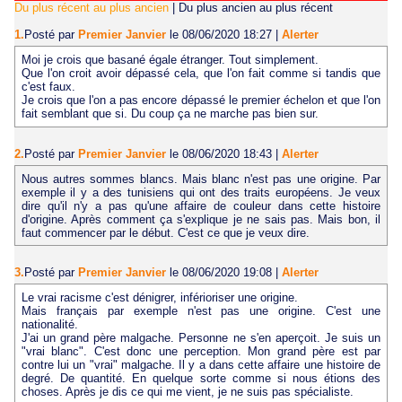
Du plus récent au plus ancien
|
Du plus ancien au plus récent
1.
Posté par
Premier Janvier
le 08/06/2020 18:27
|
Alerter
Moi je crois que basané égale étranger. Tout simplement.
Que l'on croit avoir dépassé cela, que l'on fait comme si tandis que
c'est faux.
Je crois que l'on a pas encore dépassé le premier échelon et que l'on
fait semblant que si. Du coup ça ne marche pas bien sur.
2.
Posté par
Premier Janvier
le 08/06/2020 18:43
|
Alerter
Nous autres sommes blancs. Mais blanc n'est pas une origine. Par
exemple il y a des tunisiens qui ont des traits européens. Je veux
dire qu'il n'y a pas qu'une affaire de couleur dans cette histoire
d'origine. Après comment ça s'explique je ne sais pas. Mais bon, il
faut commencer par le début. C'est ce que je veux dire.
3.
Posté par
Premier Janvier
le 08/06/2020 19:08
|
Alerter
Le vrai racisme c'est dénigrer, inférioriser une origine.
Mais français par exemple n'est pas une origine. C'est une
nationalité.
J'ai un grand père malgache. Personne ne s'en aperçoit. Je suis un
"vrai blanc". C'est donc une perception. Mon grand père est par
contre lui un "vrai" malgache. Il y a dans cette affaire une histoire de
degré. De quantité. En quelque sorte comme si nous étions des
choses. Après je dis ce qui me vient, je ne suis pas spécialiste.