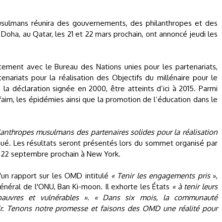
sulmans réunira des gouvernements, des philanthropes et des
Doha, au Qatar, les 21 et 22 mars prochain, ont annoncé jeudi les
ntement avec le Bureau des Nations unies pour les partenariats,
enariats pour la réalisation des Objectifs du millénaire pour le
a déclaration signée en 2000, être atteints d’ici à 2015. Parmi
 faim, les épidémies ainsi que la promotion de l’éducation dans le
ilanthropes musulmans des partenaires solides pour la réalisation
qué. Les résultats seront présentés lors du sommet organisé par
u 22 septembre prochain à New York.
d'un rapport sur les OMD intitulé
« Tenir les engagements pris
»,
énéral de l'ONU, Ban Ki-moon. Il exhorte les États
« à tenir leurs
auvres et vulnérables »
.
« Dans six mois, la communauté
gir. Tenons notre promesse et faisons des OMD une réalité pour