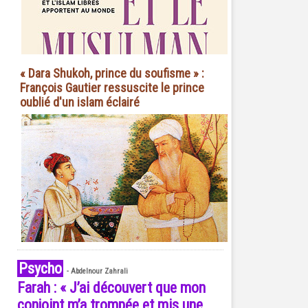
« Dara Shukoh, prince du soufisme » :
François Gautier ressuscite le prince
oublié d'un islam éclairé
Psycho
-
Abdelnour Zahrali
Farah : « J’ai découvert que mon
conjoint m’a trompée et mis une