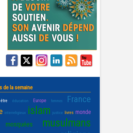
s de la semaine
France
Europe
-être
éducation
femmes
islam
e
monde
livres
interreligieux
justice
musulmans
mosquées