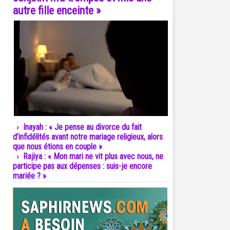
autre fille enceinte »
Inayah : « Je pense au divorce du fait
d’infidélités avant notre mariage religieux, alors
que nous étions en couple »
Rajiya : « Mon mari ne vit plus avec nous, ne
participe pas aux dépenses : suis-je encore
mariée ? »