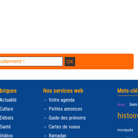
briques
Nos services web
Mots-clé
Actualité
Votre agenda
bien
Asie
Culture
Petites annonces
histoir
Débats
Guide des prénoms
Santé
Cartes de voeux
mosquée
Vidéos
Ramadan