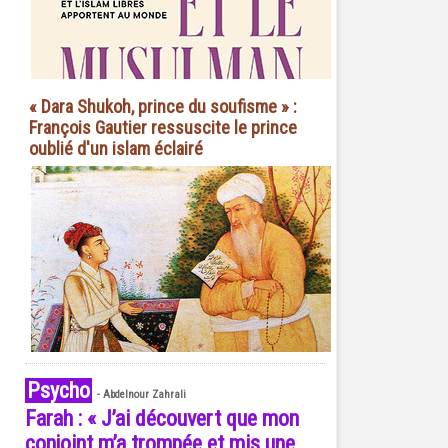
« Dara Shukoh, prince du soufisme » :
François Gautier ressuscite le prince
oublié d'un islam éclairé
Psycho
-
Abdelnour Zahrali
Farah : « J’ai découvert que mon
conjoint m’a trompée et mis une