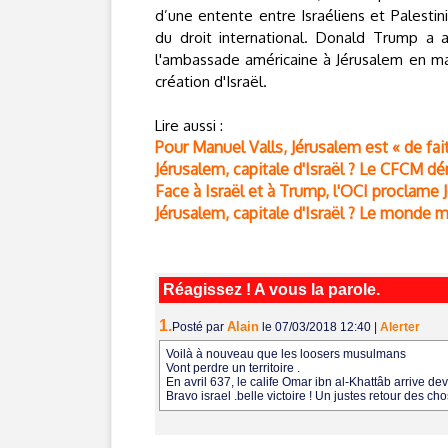
d’une entente entre Israéliens et Palestin
du droit international. Donald Trump a aff
l'ambassade américaine à Jérusalem en mai
création d'Israël.
Lire aussi :
Pour Manuel Valls, Jérusalem est « de fait 
Jérusalem, capitale d'Israël ? Le CFCM dé
Face à Israël et à Trump, l'OCI proclame 
Jérusalem, capitale d'Israël ? Le monde 
Réagissez ! A vous la parole.
1.
Alain
Posté par
le 07/03/2018 12:40
|
Alerter
Voilà à nouveau que les loosers musulmans
Vont perdre un territoire .
En avril 637, le calife Omar ibn al-Khattâb arrive dev
Bravo israel .belle victoire ! Un justes retour des 