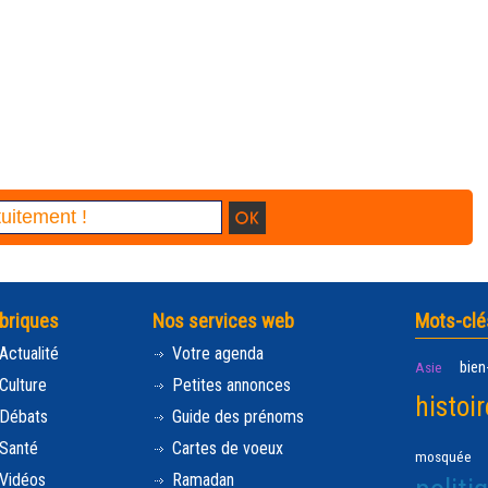
briques
Nos services web
Mots-clé
Actualité
Votre agenda
bien
Asie
Culture
Petites annonces
histoir
Débats
Guide des prénoms
Santé
Cartes de voeux
mosquée
Vidéos
Ramadan