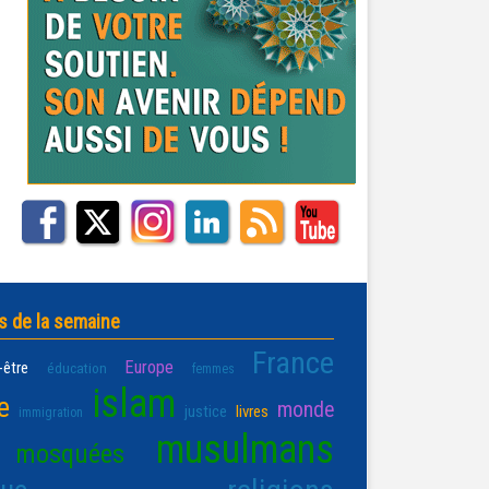
s de la semaine
France
Europe
-être
éducation
femmes
islam
e
monde
justice
livres
immigration
musulmans
mosquées