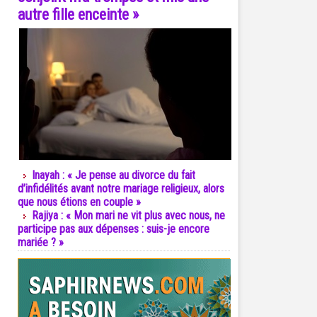
autre fille enceinte »
Inayah : « Je pense au divorce du fait
d’infidélités avant notre mariage religieux, alors
que nous étions en couple »
Rajiya : « Mon mari ne vit plus avec nous, ne
participe pas aux dépenses : suis-je encore
mariée ? »