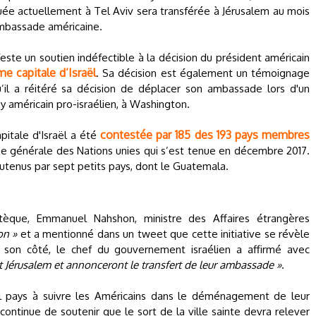
ée actuellement à Tel Aviv sera transférée à Jérusalem au mois
’ambassade américaine.
este un soutien indéfectible à la décision du président américain
e capitale d’Israël
. Sa décision est également un témoignage
u’il a réitéré sa décision de déplacer son ambassade lors d'un
by américain pro-israélien, à Washington.
contestée par 185 des 193 pays membres
itale d'Israël a été
e générale des Nations unies qui s’est tenue en décembre 2017.
utenus par sept petits pays, dont le Guatemala.
tèque, Emmanuel Nahshon, ministre des Affaires étrangères
on »
et a mentionné dans un tweet que cette initiative se révèle
 son côté, le chef du gouvernement israélien a affirmé avec
t Jérusalem et annonceront le transfert de leur ambassade »
.
ul pays à suivre les Américains dans le déménagement de leur
ntinue de soutenir que le sort de la ville sainte devra relever