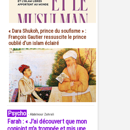
« Dara Shukoh, prince du soufisme » :
François Gautier ressuscite le prince
oublié d'un islam éclairé
Psycho
-
Abdelnour Zahrali
Farah : « J’ai découvert que mon
conjoint m’a trompée et mis une