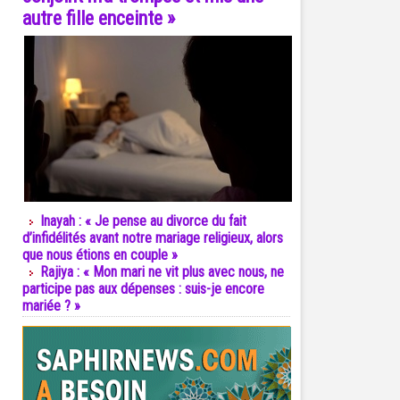
autre fille enceinte »
Inayah : « Je pense au divorce du fait
d’infidélités avant notre mariage religieux, alors
que nous étions en couple »
Rajiya : « Mon mari ne vit plus avec nous, ne
participe pas aux dépenses : suis-je encore
mariée ? »