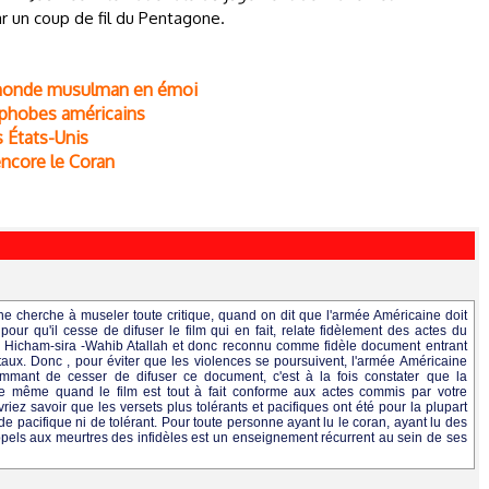
ar un coup de fil du Pentagone.
 monde musulman en émoi
mophobes américains
 États-Unis
 encore le Coran
cherche à museler toute critique, quand on dit que l'armée Américaine doit
 pour qu'il cesse de difuser le film qui en fait, relate fidèlement des actes du
bn Hicham-sira -Wahib Atallah et donc reconnu comme fidèle document entrant
aux. Donc , pour éviter que les violences se poursuivent, l'armée Américaine
sommant de cesser de difuser ce document, c'est à la fois constater que la
même quand le film est tout à fait conforme aux actes commis par votre
iez savoir que les versets plus tolérants et pacifiques ont été pour la plupart
 de pacifique ni de tolérant. Pour toute personne ayant lu le coran, ayant lu des
pels aux meurtres des infidèles est un enseignement récurrent au sein de ses