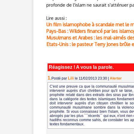
profonde de l'islam ne saurait s'atténuer p
Lire aussi :
Un film islamophobe à scandale met le
Pays-Bas : Wilders financé par les isla
Musulmans et Arabes : les mal-aimés des
Etats-Unis : le pasteur Terry Jones brûle
Réagissez ! A vous la parole.
1.
Lili
Posté par
le 11/02/2013 23:30
|
Alerter
C'est une preuve ca que la communauté musulmane 
intervenir auprès d'un chrétien pour qu'il se taise,
prophète relaté dans des extraits des siras par I
dans la catégorie des textes islamiques fondament
doit intervenir auprès d'un citoyen chrétien le 
communauté musulmane sombre dans la violence 
prophète. Si vous connaissez bien l'islam, vous devr
abrogés par les plus ```récents`` qui eux, n'ont rien
hadiths reconnus comme sahis, de constater les ap
textes fondamentaux.