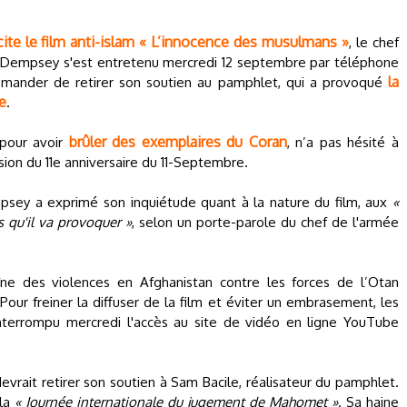
ite le film anti-islam « L’innocence des musulmans »
, le chef
n Dempsey s'est entretenu mercredi 12 septembre par téléphone
la
demander de retirer son soutien au pamphlet, qui a provoqué
e
.
brûler des exemplaires du Coran
 pour avoir
, n’a pas hésité à
casion du 11e anniversaire du 11-Septembre.
mpsey a exprimé son inquiétude quant à la nature du film, aux
«
s qu'il va provoquer »
, selon un porte-parole du chef de l'armée
îne des violences en Afghanistan contre les forces de l’Otan
Pour freiner la diffuser de la film et éviter un embrasement, les
nterrompu mercredi l'accès au site de vidéo en ligne YouTube
evrait retirer son soutien à Sam Bacile, réalisateur du pamphlet.
 la
« Journée internationale du jugement de Mahomet »
. Sa haine