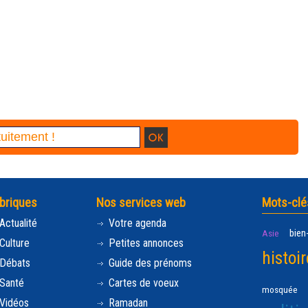
briques
Nos services web
Mots-clé
Actualité
Votre agenda
bien
Asie
Culture
Petites annonces
histoir
Débats
Guide des prénoms
Santé
Cartes de voeux
mosquée
Vidéos
Ramadan