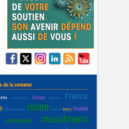
s de la semaine
France
Europe
-être
éducation
femmes
islam
e
monde
livres
interreligieux
justice
musulmans
mosquées