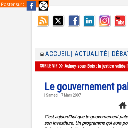
Poster sur :
ACCUEIL
| ACTUALITÉ
| DÉBA
Aulnay-sous-Bois : la justice valid
Le gouvernement pal
| Samedi 17 Mars 2007
C’est aujourd’hui que le gouvernement pal
son investiture. Un programme qui aura pour 