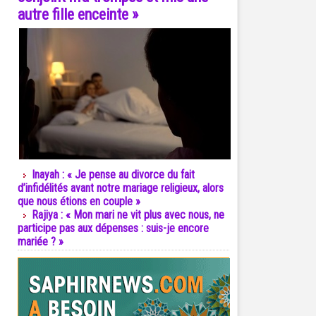
autre fille enceinte »
Inayah : « Je pense au divorce du fait
d’infidélités avant notre mariage religieux, alors
que nous étions en couple »
Rajiya : « Mon mari ne vit plus avec nous, ne
participe pas aux dépenses : suis-je encore
mariée ? »