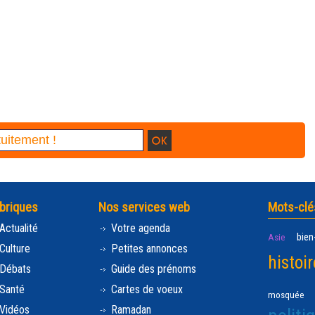
briques
Nos services web
Mots-clé
Actualité
Votre agenda
bien
Asie
Culture
Petites annonces
histoir
Débats
Guide des prénoms
Santé
Cartes de voeux
mosquée
Vidéos
Ramadan