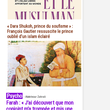
« Dara Shukoh, prince du soufisme » :
François Gautier ressuscite le prince
oublié d'un islam éclairé
Psycho
-
Abdelnour Zahrali
Farah : « J’ai découvert que mon
conjoint m’a trompée et mis une