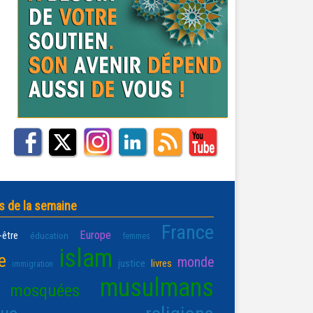
s de la semaine
France
Europe
-être
éducation
femmes
islam
e
monde
justice
livres
immigration
musulmans
mosquées