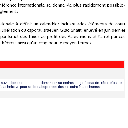
conférence internationale se tienne «le plus rapidement possible»
règlement».
tionale à définir un calendrier incluant «des éléments de court
libération du caporal israélien Gilad Shalit, enlevé en juin dernier
ar Israël des taxes au profit des Palestiniens et l'arrêt par ces
at hébreu, ainsi qu'un «cap pour le moyen terme».
s suvention europeennes...demander au emires du golf, tous de frêres n'est ce
 Kalachnicovs pour se tirer alegrement dessus entre fata et hamas...