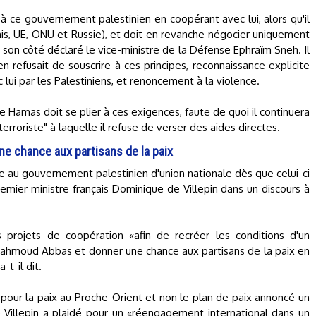
 à ce gouvernement palestinien en coopérant avec lui, alors qu'il
nis, UE, ONU et Russie), et doit en revanche négocier uniquement
n côté déclaré le vice-ministre de la Défense Ephraïm Sneh. Il
 refusait de souscrire à ces principes, reconnaissance explicite
c lui par les Palestiniens, et renoncement à la violence.
e Hamas doit se plier à ces exigences, faute de quoi il continuera
rroriste" à laquelle il refuse de verser des aides directes.
ne chance aux partisans de la paix
e au gouvernement palestinien d'union nationale dès que celui-ci
Premier ministre français Dominique de Villepin dans un discours à
 projets de coopération «afin de recréer les conditions d'un
Mahmoud Abbas et donner une chance aux partisans de la paix en
-t-il dit.
pour la paix au Proche-Orient et non le plan de paix annoncé un
Villepin a plaidé pour un «réengagement international dans un