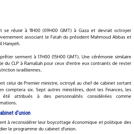
 doit se réunir à 11H00 (09H00 GMT) à Gaza et devrait octroyer
uvernement associant le Fatah du président Mahmoud Abbas et
l Haniyeh.
 prêter serment à 17H00 (15H00 GMT). Une cérémonie similaire
ale du CLP à Ramallah pour ceux d'entre eux contraints de rester
riction israéliennes.
nt celui de Premier ministre, octroyé au chef de cabinet sortant
en comptera six. Sept autres ministères, dont les Finances, les
ont été attribués à des personnalités considérées comme
rmations.
abinet d'union
tent à reconsidérer leur boycottage économique et politique des
tudier le programme du cabinet d'union.