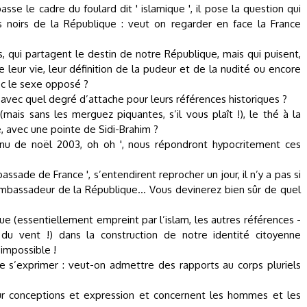
sse le cadre du foulard dit ' islamique ', il pose la question qui
noirs de la République : veut on regarder en face la France
ui partagent le destin de notre République, mais qui puisent,
 leur vie, leur définition de la pudeur et de la nudité ou encore
ec le sexe opposé ?
avec quel degré d’attache pour leurs références historiques ?
mais sans les merguez piquantes, s’il vous plaît !), le thé à la
, avec une pointe de Sidi-Brahim ?
nu de noël 2003, oh oh ', nous répondront hypocritement ces
sade de France ', s’entendirent reprocher un jour, il n’y a pas si
 ambassadeur de la République… Vous devinerez bien sûr de quel
ue (essentiellement empreint par l’islam, les autres références -
 du vent !) dans la construction de notre identité citoyenne
 impossible !
e s’exprimer : veut-on admettre des rapports au corps pluriels
 leur conceptions et expression et concernent les hommes et les