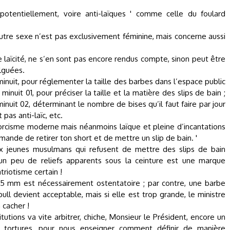
otentiellement, voire anti-laïques ' comme celle du foulard
autre sexe n’est pas exclusivement féminine, mais concerne aussi
te laïcité, ne s’en sont pas encore rendus compte, sinon peut être
ulguées.
uit, pour réglementer la taille des barbes dans l’espace public
nuit 01, pour préciser la taille et la matière des slips de bain ;
uit 02, déterminant le nombre de bises qu’il faut faire par jour
pas anti-laïc, etc.
rcisme moderne mais néanmoins laïque et pleine d’incantations
mande de retirer ton short et de mettre un slip de bain. '
ux jeunes musulmans qui refusent de mettre des slips de bain
un peu de reliefs apparents sous la ceinture est une marque
triotisme certain !
5 mm est nécessairement ostentatoire ; par contre, une barbe
ull devient acceptable, mais si elle est trop grande, le ministre
 cacher !
tutions va vite arbitrer, chiche, Monsieur le Président, encore un
 tortures, pour nous enseigner comment définir de manière