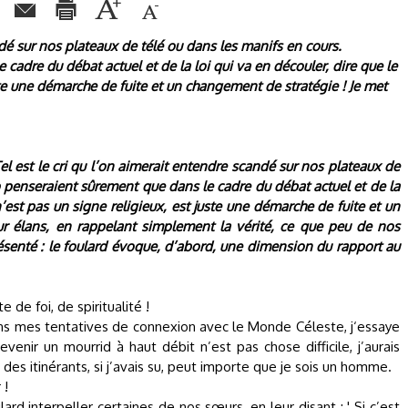
ndé sur nos plateaux de télé ou dans les manifs en cours.
adre du débat actuel et de la loi qui va en découler, dire que le
ste une démarche de fuite et un changement de stratégie ! Je met
 Tel est le cri qu l’on aimerait entendre scandé sur nos plateaux de
 penseraient sûrement que dans le cadre du débat actuel et de la
n’est pas un signe religieux, est juste une démarche de fuite et un
ur élans, en rappelant simplement la vérité, ce que peu de nos
senté : le foulard évoque, d’abord, une dimension du rapport au
de foi, de spiritualité !
ans mes tentatives de connexion avec le Monde Céleste, j‘essaye
nir un mourrid à haut débit n’est pas chose difficile, j’aurais
r des itinérants, si j’avais su, peut importe que je sois un homme.
 !
 interpeller certaines de nos sœurs, en leur disant : ' Si c’est