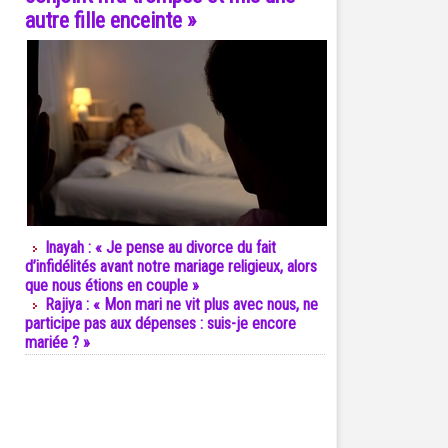
autre fille enceinte »
Inayah : « Je pense au divorce du fait
d’infidélités avant notre mariage religieux, alors
que nous étions en couple »
Rajiya : « Mon mari ne vit plus avec nous, ne
participe pas aux dépenses : suis-je encore
mariée ? »