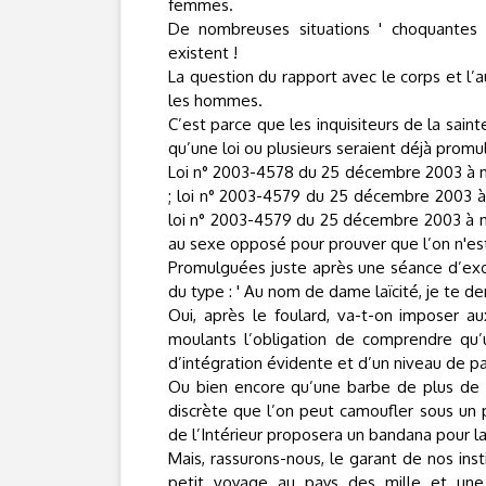
femmes.
De nombreuses situations ' choquantes p
existent !
La question du rapport avec le corps et l’
les hommes.
C’est parce que les inquisiteurs de la sain
qu’une loi ou plusieurs seraient déjà prom
Loi n° 2003-4578 du 25 décembre 2003 à min
; loi n° 2003-4579 du 25 décembre 2003 à mi
loi n° 2003-4579 du 25 décembre 2003 à min
au sexe opposé pour prouver que l’on n'est 
Promulguées juste après une séance d’exo
du type : ' Au nom de dame laïcité, je te de
Oui, après le foulard, va-t-on imposer a
moulants l’obligation de comprendre qu’
d’intégration évidente et d’un niveau de pa
Ou bien encore qu’une barbe de plus de 
discrète que l’on peut camoufler sous un p
de l’Intérieur proposera un bandana pour la
Mais, rassurons-nous, le garant de nos insti
petit voyage au pays des mille et une