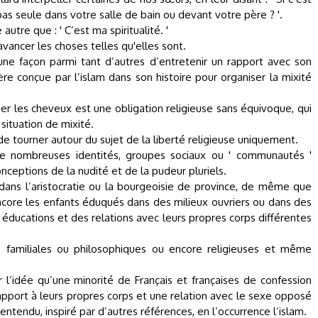
pas seule dans votre salle de bain ou devant votre père ? '.
utre que : ' C’est ma spiritualité. '
vancer les choses telles qu'elles sont.
 une façon parmi tant d’autres d’entretenir un rapport avec son
ère conçue par l’islam dans son histoire pour organiser la mixité
cher les cheveux est une obligation religieuse sans équivoque, qui
situation de mixité.
de tourner autour du sujet de la liberté religieuse uniquement.
de nombreuses identités, groupes sociaux ou ' communautés '
ceptions de la nudité et de la pudeur pluriels.
e dans l’aristocratie ou la bourgeoisie de province, de même que
encore les enfants éduqués dans des milieux ouvriers ou dans des
 éducations et des relations avec leurs propres corps différentes
rs familiales ou philosophiques ou encore religieuses et même
r l’idée qu’une minorité de Français et françaises de confession
rapport à leurs propres corps et une relation avec le sexe opposé
 entendu, inspiré par d’autres références, en l’occurrence l’islam.