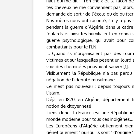
haut qui me dit : 'Ton choix et ta façon de
tes cheveux ne me conviennent pas, alors, t
demande de sortir de l’école ou de quitter c
Nos mères nous ont raconté, il n’y a pas
pendant la guerre d’Algérie, dans le cadre 
foulards et ainsi les humiliaient en connai
guerre psychologique, qui avait pour c
combattants pour le FLN.
... Quand ils n’organisaient pas des tourn
victimes et sur lesquelles pèsent un lourd s
suie des cheminées pouvaient sauver [1].
Visiblement la République n’a pas perdu 
négation de l’identité musulmane.
Ce n’est pas nouveau : depuis toujours 
l’islam.
Déjà, en 1870, en Algérie, département f
notion de citoyenneté !
Tiens donc : la France est une République
monde moderne pour tous ces indigènes...
Les Européens d’Algérie obtiennent bien 
génétiquement ' puisqu’ils sont ' d’origine