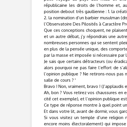
républicaine les droits de l’homme et, a
position debout très gaullienne : 1. la créat
2. la nomination d’un barbier musulman (disc
l’Observatoire Des Pilosités à Caractère Pr
Que ces conceptions choquent, ne plaisent 
et un autre débat, j’y répondrais une autr
nombreuses personnes qui se sentent plein
en plus de la pensée unique, des comport
par la masse et imposée si nécessaire par la
Je sais que certains détracteurs (ou éradica
alors pourquoi ne pas faire l’effort de s’a
l’opinion publique ? Ne retirons-nous pas
salle de cours ? '
Bravo ! Non, vraiment, bravo ! (J‘applaudis
Ah, bon ? Vous retirez vos chaussures en e
cité cet exemple), et l’opinion publique est
Ce type de réponse montre à quel point u
Et dans votre lit, avant de dormir, vous ga
Si vous visitez un temple d’une religion 
encore moins électoralement) qui impose 