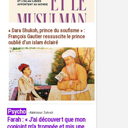
« Dara Shukoh, prince du soufisme » :
François Gautier ressuscite le prince
oublié d'un islam éclairé
Psycho
-
Abdelnour Zahrali
Farah : « J’ai découvert que mon
conjoint m’a trompée et mis une