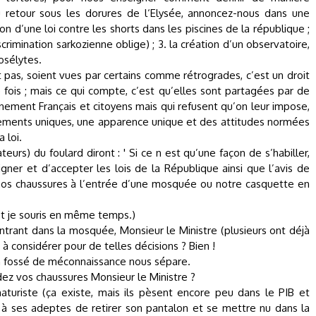
u retour sous les dorures de l‘Elysée, annoncez-nous dans une
ion d’une loi contre les shorts dans les piscines de la république ;
rimination sarkozienne oblige) ; 3. la création d’un observatoire,
osélytes.
pas, soient vues par certains comme rétrogrades, c’est un droit
e fois ; mais ce qui compte, c’est qu’elles sont partagées par de
ement Français et citoyens mais qui refusent qu’on leur impose,
ements uniques, une apparence unique et des attitudes normées
 loi.
teurs) du foulard diront : ' Si ce n est qu’une façon de s’habiller,
ligner et d’accepter les lois de la République ainsi que l’avis de
 nos chaussures à l’entrée d’une mosquée ou notre casquette en
 et je souris en même temps.)
ntrant dans la mosquée, Monsieur le Ministre (plusieurs ont déjà
 à considérer pour de telles décisions ? Bien !
n fossé de méconnaissance nous sépare.
rdez vos chaussures Monsieur le Ministre ?
naturiste (ça existe, mais ils pèsent encore peu dans le PIB et
à ses adeptes de retirer son pantalon et se mettre nu dans la