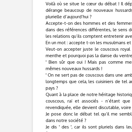
Voilà où se situe le cœur du débat ! Il dépa
dérange beaucoup de nouveaux hussards 
plurielle d’aujourd’hui ?
Accepte-t-on des hommes et des femmes, q
dans des références différentes, le sens de
les relations qu’ils comptent entretenir av
En un mot : accepte t-on les musulmans et 
Veut-on accepter juste le couscous royal (
menthe et pourquoi pas la danse du ventre
' Bien sûr que oui ! Mais pas comme me
mêmes nouveaux hussards !
' On ne sert pas de couscous dans une ambas
longtemps que cela, les cuisiniers de tel
pays ?
Quant à la place de notre héritage historiq
couscous, raï et associés - n’étant que
revendiquée, elle devient discutable, voire
Je pose donc le débat tel qu’il me sembl
dans notre société ?
Je dis ' des ', car ils sont pluriels dans