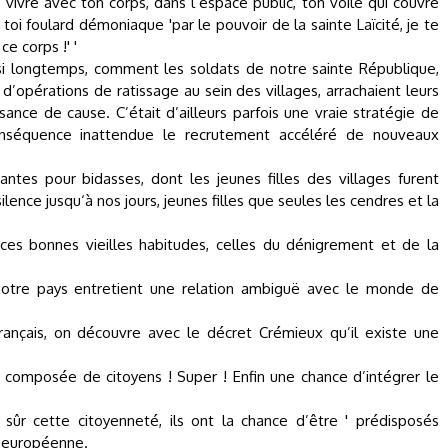
 vivre avec ton corps, dans l‘espace public, ton voile qui couvre
oi foulard démoniaque 'par le pouvoir de la sainte Laïcité, je te
e corps !' '
 si longtemps, comment les soldats de notre sainte République,
d’opérations de ratissage au sein des villages, arrachaient leurs
ssance de cause. C’était d’ailleurs parfois une vraie stratégie de
onséquence inattendue le recrutement accéléré de nouveaux
antes pour bidasses, dont les jeunes filles des villages furent
ilence jusqu‘à nos jours, jeunes filles que seules les cendres et la
ces bonnes vieilles habitudes, celles du dénigrement et de la
notre pays entretient une relation ambiguë avec le monde de
rançais, on découvre avec le décret Crémieux qu’il existe une
 composée de citoyens ! Super ! Enfin une chance d’intégrer le
sûr cette citoyenneté, ils ont la chance d’être ' prédisposés
 ' européenne.