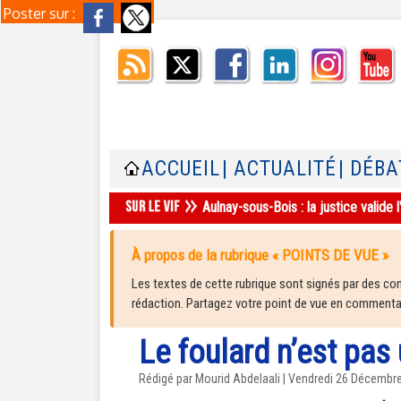
Poster sur :
ACCUEIL
| ACTUALITÉ
| DÉBA
Aulnay-sous-Bois : la justice valid
À propos de la rubrique « POINTS DE VUE »
Les textes de cette rubrique sont signés par des cont
rédaction. Partagez votre point de vue en commentair
Le foulard n’est pas 
Rédigé par Mourid Abdelaali | Vendredi 26 Décembr