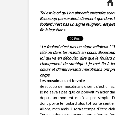
Tel est le cri qu l’on aimerait entendre sca
Beaucoup penseraient sûrement que dans le c
foulard n’est pas un signe religieux, est ju
fin à leur élans.
' Le foulard n’est pas un signe religieux ! '
télé ou dans les manifs en cours. Beaucoup
loi qui va en découler, dire que le foulard 
changement de stratégie ! Je met fin à le
sœurs et d’intervenants musulmans ont pré
corps.
Les musulmans et le voile
Beaucoup de musulmans disent c’est un acte 
Je ne savais pas que ça pouvait m’aider d
depuis un moment et c’est pas simple. Deve
donc porté le foulard plus tôt sur le sentie
Allons, mes amis, il serait temps d’être clair
On a vu des musulmanes opposées au foulard