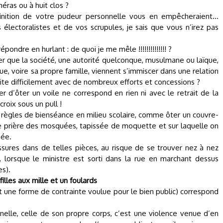
méras ou à huit clos ?
nition de votre pudeur personnelle vous en empêcheraient...
lectoralistes et de vos scrupules, je sais que vous n’irez pas
dre en hurlant : de quoi je me mêle !!!!!!!!!!!!!! ?
r que la société, une autorité quelconque, musulmane ou laïque,
ue, voire sa propre famille, viennent s’immiscer dans une relation
ite difficilement avec de nombreux efforts et concessions ?
 d’ôter un voile ne correspond en rien ni avec le retrait de la
croix sous un pull !
 règles de bienséance en milieu scolaire, comme ôter un couvre-
de prière des mosquées, tapissée de moquette et sur laquelle on
née.
ssures dans de telles pièces, au risque de se trouver nez à nez
, lorsque le ministre est sorti dans la rue en marchant dessus
es).
filles aux mille et un foulards
 est une forme de contrainte voulue pour le bien public) correspond
onnelle, celle de son propre corps, c’est une violence venue d’en