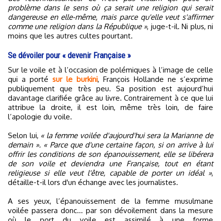
problème dans le sens où ça serait une religion qui serait
dangereuse en elle-même, mais parce qu'elle veut s'affirmer
comme une religion dans la République »
, juge-t-il. Ni plus, ni
moins que les autres cultes pourtant.
Se dévoiler pour « devenir Française »
Sur le voile et à l’occasion de polémiques à l’image de celle
qui a porté
sur le burkini
, François Hollande ne s’exprime
publiquement que très peu. Sa position est aujourd’hui
davantage clarifiée grâce au livre. Contrairement à ce que lui
attribue la droite, il est loin, même très loin, de faire
l’apologie du voile.
Selon lui,
« la femme voilée d'aujourd'hui sera la Marianne de
demain ». « Parce que d'une certaine façon, si on arrive à lui
offrir les conditions de son épanouissement, elle se libérera
de son voile et deviendra une Française, tout en étant
religieuse si elle veut l'être, capable de porter un idéal »
,
détaille-t-il lors d'un échange avec les journalistes.
A ses yeux, l’épanouissement de la femme musulmane
voilée passera donc... par son dévoilement dans la mesure
où le port du voile est assimilé à une forme