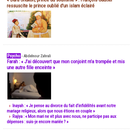
ressuscite le prince oublié d'un islam éclairé
Psycho
-
Abdelnour Zahrali
Farah : « J’ai découvert que mon conjoint m’a trompée et mis
une autre fille enceinte »
Inayah : « Je pense au divorce du fait d’infidélités avant notre
mariage religieux, alors que nous étions en couple »
Rajiya : « Mon mari ne vit plus avec nous, ne participe pas aux
dépenses : suis-je encore mariée ? »