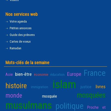
Nos services web
Votre agenda
Petites annonces
Guide des prénoms
Cartes de voeux
Ramadan
Mots-clés de la semaine
France
Europe
bien-être
Asie
économie
éducation
islam
histoire
livres
justice
immigration
mosquées
monde
mosquée
musulmans
politique
Proche et