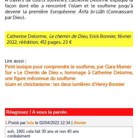
façon dont elle a rencontré l’islam et le soufisme jusqu’à
devenir la première Européenne
Ārifa bi-Llâh
(Connaissant
par Dieu).
Catherine Delorme,
Le chemin de Dieu
, Erick Bonnier, février
2022, réédition, 412 pages, 23 €
Lire aussi :
Petit lexique pour comprendre le soufisme, par Clara Murner
Sur « Le Chemin de Dieu », hommage à Catherine Delorme,
une figure méconnue du soufisme
Islam et christianisme : les deux lumières d’Henry Bonnier
Réagissez ! A vous la parole.
1.
Posté par
lola
le 02/04/2022 12:34
|
Alerter
euh, 1991 cela fait 30 ans et non 40 ans
cordialement