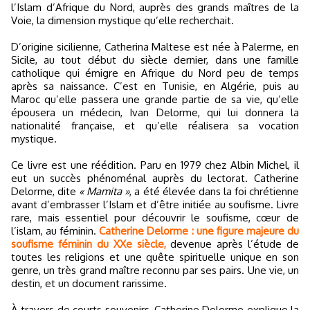
l’Islam d’Afrique du Nord, auprès des grands maîtres de la
Voie, la dimension mystique qu’elle recherchait.
D’origine sicilienne, Catherina Maltese est née à Palerme, en
Sicile, au tout début du siècle dernier, dans une famille
catholique qui émigre en Afrique du Nord peu de temps
après sa naissance. C’est en Tunisie, en Algérie, puis au
Maroc qu’elle passera une grande partie de sa vie, qu’elle
épousera un médecin, Ivan Delorme, qui lui donnera la
nationalité française, et qu’elle réalisera sa vocation
mystique.
Ce livre est une réédition. Paru en 1979 chez Albin Michel, il
eut un succès phénoménal auprès du lectorat. Catherine
Delorme, dite
« Mamita »
, a été élevée dans la foi chrétienne
avant d’embrasser l’Islam et d’être initiée au soufisme. Livre
rare, mais essentiel pour découvrir le soufisme, cœur de
l’islam, au féminin.
Catherine Delorme : une figure majeure du
soufisme féminin du XXe siècle,
devenue après l’étude de
toutes les religions et une quête spirituelle unique en son
genre, un très grand maître reconnu par ses pairs. Une vie, un
destin, et un document rarissime.
À travers de courts souvenirs, Catherine Delorme explique la