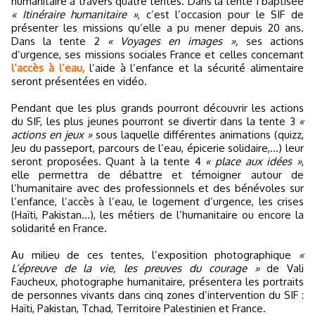
humanitaire à travers quatre tentes. Dans la tente 1 baptisée
« Itinéraire humanitaire »
, c’est l’occasion pour le SIF de
présenter les missions qu’elle a pu mener depuis 20 ans.
Dans la tente 2
« Voyages en images »,
ses actions
d’urgence, ses missions sociales France et celles concernant
l’accès à l’eau,
l’aide à l’enfance et la sécurité alimentaire
seront présentées en vidéo.
Pendant que les plus grands pourront découvrir les actions
du SIF, les plus jeunes pourront se divertir dans la tente 3
«
actions en jeux »
sous laquelle différentes animations (quizz,
Jeu du passeport, parcours de l’eau, épicerie solidaire,…) leur
seront proposées. Quant à la tente 4
« place aux idées »
,
elle permettra de débattre et témoigner autour de
l’humanitaire avec des professionnels et des bénévoles sur
l’enfance, l’accès à l’eau, le logement d’urgence, les crises
(Haïti, Pakistan…), les métiers de l’humanitaire ou encore la
solidarité en France.
Au milieu de ces tentes, l’exposition photographique
«
L’épreuve de la vie, les preuves du courage »
de Vali
Faucheux, photographe humanitaire, présentera les portraits
de personnes vivants dans cinq zones d’intervention du SIF :
Haïti, Pakistan, Tchad, Territoire Palestinien et France.