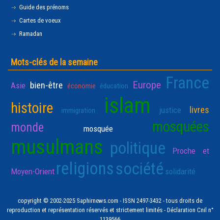
Guide des prénoms
Cartes de voeux
Ramadan
Mots-clés de la semaine
France
Europe
bien-être
Asie
économie
éducation
islam
histoire
livres
justice
immigration
mosquées
monde
mosquée
musulmans
politique
Proche et
religions
société
Moyen-Orient
solidarité
copyright © 2002-2025 Saphirnews.com - ISSN 2497-3432 - tous droits de
reproduction et représentation réservés et strictement limités - Déclaration Cnil n°
1139566