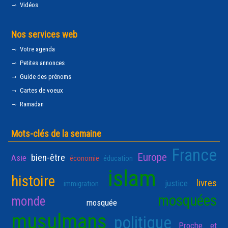
Vidéos
Nos services web
Votre agenda
Petites annonces
Guide des prénoms
Cartes de voeux
Ramadan
Mots-clés de la semaine
France
Europe
bien-être
Asie
économie
éducation
islam
histoire
livres
justice
immigration
mosquées
monde
mosquée
musulmans
politique
Proche et