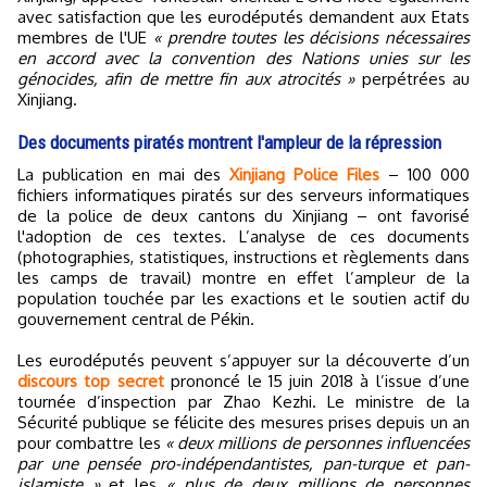
avec satisfaction que les eurodéputés demandent aux Etats
membres de l'UE
« prendre toutes les décisions nécessaires
en accord avec la convention des Nations unies sur les
génocides, afin de mettre fin aux atrocités »
perpétrées au
Xinjiang.
Des documents piratés montrent l'ampleur de la répression
La publication en mai des
Xinjiang Police Files
– 100 000
fichiers informatiques piratés sur des serveurs informatiques
de la police de deux cantons du Xinjiang – ont favorisé
l'adoption de ces textes. L’analyse de ces documents
(photographies, statistiques, instructions et règlements dans
les camps de travail) montre en effet l’ampleur de la
population touchée par les exactions et le soutien actif du
gouvernement central de Pékin.
Les eurodéputés peuvent s’appuyer sur la découverte d’un
discours top secret
prononcé le 15 juin 2018 à l’issue d’une
tournée d’inspection par Zhao Kezhi. Le ministre de la
Sécurité publique se félicite des mesures prises depuis un an
pour combattre les
« deux millions de personnes influencées
par une pensée pro-indépendantistes, pan-turque et pan-
islamiste »
et les
« plus de deux millions de personnes