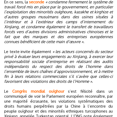
En ce sens, la
seconde
« condamne fermement le système de
travail forcé mis en place par le gouvernement, en particulier
l’exploitation des minorités ouïghoure, kazakhe et kirghize et
d’autres groupes musulmans dans des usines situées à
l’intérieur et à l’extérieur des camps d’internement du
Xinjiang, et condamne également le transfert de travailleurs
forcés vers d’autres divisions administratives chinoises et le
fait que des marques et des entreprises européennes
connues bénéficient de cette main d’œuvre »
.
Le texte invite également
« les acteurs concernés du secteur
privé à évaluer leurs engagements au Xinjiang, à exercer leur
responsabilité sociale d’entreprise en réalisant des audits
indépendants du respect des droits de l’homme dans
l’ensemble de leurs chaînes d’approvisionnement, et à mettre
fin à leurs relations commerciales s’il s’avère que celles-ci
favorisent des violations des droits de l’Homme »
.
Le
Congrès mondial ouïghour
s’est félicité dans un
communiqué de voir le Parlement européen reconnaître, par
une majorité écrasante, les violations systématiques des
droits humains perpétrées par la Chine à l’encontre du
peuple ouïghour et des minorités ethniques turcophones au
Xinjiang, appelée Turkestan oriental. L’ONG note également