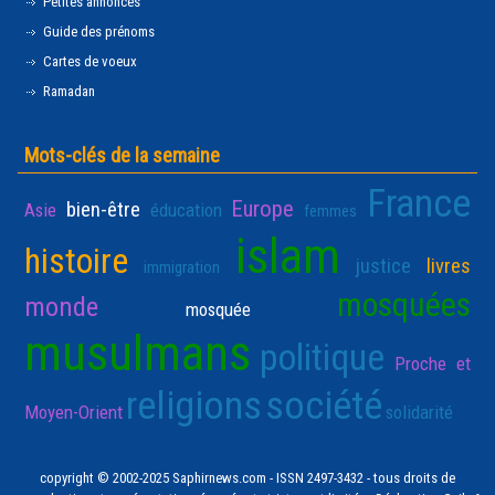
Petites annonces
Guide des prénoms
Cartes de voeux
Ramadan
Mots-clés de la semaine
France
Europe
bien-être
Asie
éducation
femmes
islam
histoire
justice
livres
immigration
mosquées
monde
mosquée
musulmans
politique
Proche et
religions
société
Moyen-Orient
solidarité
copyright © 2002-2025 Saphirnews.com - ISSN 2497-3432 - tous droits de