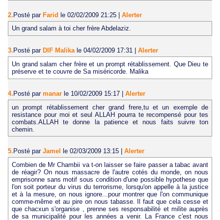
2.
Posté par
Farid
le 02/02/2009 21:25
|
Alerter
Un grand salam à toi cher frère Abdelaziz.
3.
Posté par
DIF Malika
le 04/02/2009 17:31
|
Alerter
Un grand salam cher frère et un prompt rétablissement. Que Dieu te
préserve et te couvre de Sa miséricorde. Malika
4.
Posté par
manar
le 10/02/2009 15:17
|
Alerter
un prompt rétablissement cher grand frere,tu et un exemple de
resistance pour moi et seul ALLAH pourra te recompensé pour tes
combats.ALLAH te donne la patience et nous faits suivre ton
chemin.
5.
Posté par
Jamel
le 02/03/2009 13:15
|
Alerter
Combien de Mr Chambii va t-on laisser se faire passer a tabac avant
de réagir? On nous massacre de l'autre cotés du monde, on nous
emprisonne sans motif sous condition d'une possible hypothese que
l'on soit porteur du virus du terrorisme, lorsqu'on appelle à la justice
et à la mesure, on nous ignore...pour montrer que l'on communique
comme-même et au pire on nous tabasse. Il faut que cela cesse et
que chacxun s'organise , prenne ses responsabilité et milite auprès
de sa municipalité pour les années a venir. La France c'est nous