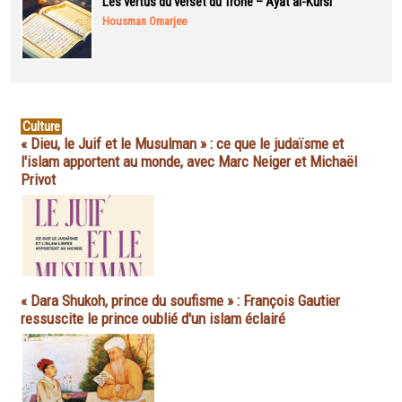
Les vertus du verset du Trône – Ayat al-Kursi
Housman Omarjee
Culture
« Dieu, le Juif et le Musulman » : ce que le judaïsme et
l'islam apportent au monde, avec Marc Neiger et Michaël
Privot
« Dara Shukoh, prince du soufisme » : François Gautier
ressuscite le prince oublié d'un islam éclairé