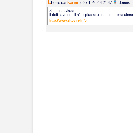
1.
Karim
Posté par
le 27/10/2014 21:47
(depuis m
Salam alaykoum
il doit savoir qu'il n'est plus seul et que les musulman
http://www.zitoune.info