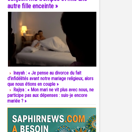
autre fille enceinte »
Inayah : « Je pense au divorce du fait
d’infidélités avant notre mariage religieux, alors
que nous étions en couple »
Rajiya : « Mon mari ne vit plus avec nous, ne
participe pas aux dépenses : suis-je encore
mariée ? »