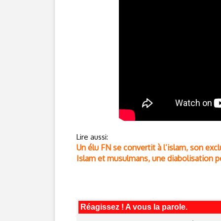
Lire aussi:
Un élu FN se convertit à l’islam, son excl
Islam et musulmans, une diabolisation 
Réagissez ! A vous la parole.