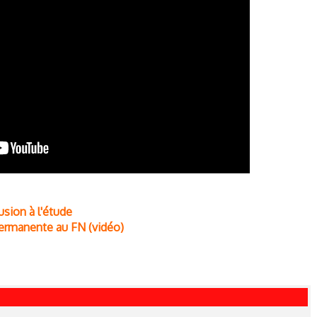
usion à l'étude
permanente au FN (vidéo)