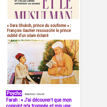
« Dara Shukoh, prince du soufisme » :
François Gautier ressuscite le prince
oublié d'un islam éclairé
Psycho
-
Abdelnour Zahrali
Farah : « J’ai découvert que mon
conjoint m’a trompée et mis une