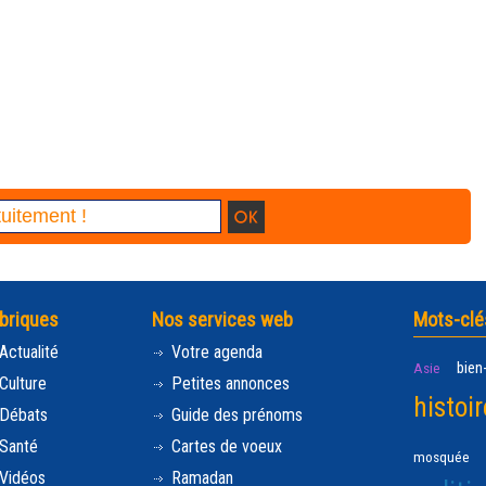
briques
Nos services web
Mots-clé
Actualité
Votre agenda
bien
Asie
Culture
Petites annonces
histoir
Débats
Guide des prénoms
Santé
Cartes de voeux
mosquée
Vidéos
Ramadan