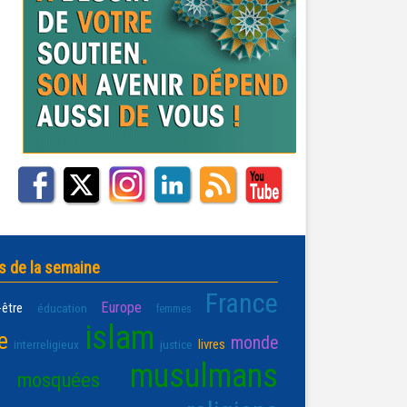
s de la semaine
France
Europe
-être
éducation
femmes
islam
e
monde
livres
interreligieux
justice
musulmans
mosquées