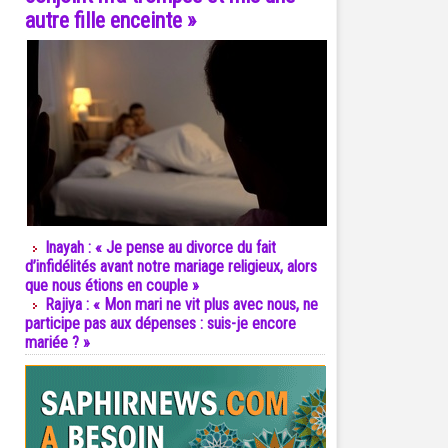
autre fille enceinte »
Inayah : « Je pense au divorce du fait
d’infidélités avant notre mariage religieux, alors
que nous étions en couple »
Rajiya : « Mon mari ne vit plus avec nous, ne
participe pas aux dépenses : suis-je encore
mariée ? »