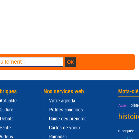
briques
Nos services web
Mots-clé
Actualité
Votre agenda
bien
Asie
Culture
Petites annonces
histoir
Débats
Guide des prénoms
Santé
Cartes de voeux
mosquée
Vidéos
Ramadan