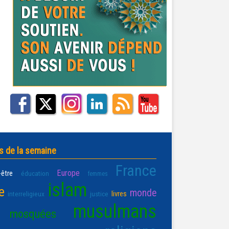
s de la semaine
France
Europe
-être
éducation
femmes
islam
e
monde
livres
interreligieux
justice
musulmans
mosquées