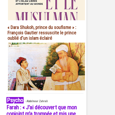
« Dara Shukoh, prince du soufisme » :
François Gautier ressuscite le prince
oublié d'un islam éclairé
Psycho
-
Abdelnour Zahrali
Farah : « J’ai découvert que mon
conjoint m’a trompée et mis une