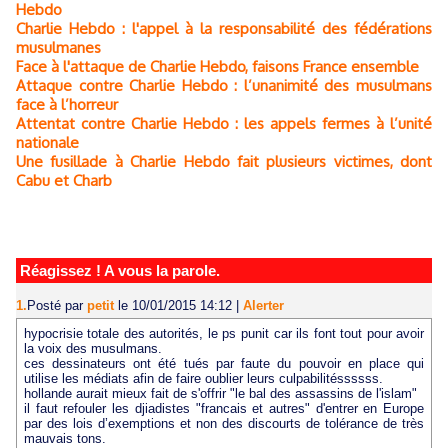
Hebdo
Charlie Hebdo : l'appel à la responsabilité des fédérations
musulmanes
Face à l'attaque de Charlie Hebdo, faisons France ensemble
Attaque contre Charlie Hebdo : l’unanimité des musulmans
face à l’horreur
Attentat contre Charlie Hebdo : les appels fermes à l’unité
nationale
Une fusillade à Charlie Hebdo fait plusieurs victimes, dont
Cabu et Charb
Réagissez ! A vous la parole.
1.
Posté par
petit
le 10/01/2015 14:12
|
Alerter
hypocrisie totale des autorités, le ps punit car ils font tout pour avoir
la voix des musulmans.
ces dessinateurs ont été tués par faute du pouvoir en place qui
utilise les médiats afin de faire oublier leurs culpabilitéssssss.
hollande aurait mieux fait de s'offrir "le bal des assassins de l'islam"
il faut refouler les djiadistes "francais et autres" d'entrer en Europe
par des lois d’exemptions et non des discourts de tolérance de très
mauvais tons.