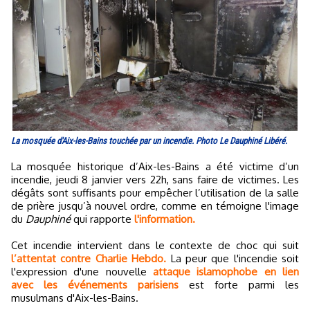
La mosquée d'Aix-les-Bains touchée par un incendie. Photo Le Dauphiné Libéré.
La mosquée historique d’Aix-les-Bains a été victime d’un
incendie, jeudi 8 janvier vers 22h, sans faire de victimes. Les
dégâts sont suffisants pour empêcher l’utilisation de la salle
de prière jusqu’à nouvel ordre, comme en témoigne l'image
du
Dauphiné
qui rapporte
l'information.
Cet incendie intervient dans le contexte de choc qui suit
l’attentat contre Charlie Hebdo.
La peur que l'incendie soit
l'expression d'une nouvelle
attaque islamophobe en lien
avec les événements parisiens
est forte parmi les
musulmans d'Aix-les-Bains.