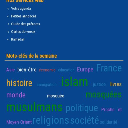
Nos services web
Votre agenda
Petites annonces
Guide des prénoms
Cartes de voeux
Ramadan
Mots-clés de la semaine
France
Europe
bien-être
Asie
économie
éducation
islam
histoire
livres
justice
immigration
mosquées
monde
mosquée
musulmans
politique
Proche et
religions
société
Moyen-Orient
solidarité