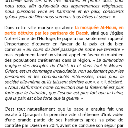
accueille dans ses bras très aimants. Et prions aussi pour
nous tous, afin qu'au-delà des appartenances religieuses,
nous puissions vivre en harmonie et en paix, conscients
qu'aux yeux de Dieu nous sommes tous frères et sœurs. »
Dans cette ville martyre qui abrite
la mosquée Al-Nouri, en
partie détruite par les partisans de Daesh
, ainsi que l'église
Notre-Dame de l'Horloge, le pape a non seulement rappelé
l’importance d’œuvrer en faveur de la paix et du bien
commun
« au cours du bref passage de notre vie terrestre »
mais également lancé un vibrant appel en faveur du maintien
des populations chrétiennes dans la région.
« La diminution
tragique des disciples du Christ, ici et dans tout le Moyen-
Orient, est un dommage incalculable, non seulement pour les
personnes et les communautés intéressées, mais pour la
société elle-même qu'ils laissent derrière eux »
, a-t-il déclaré.
« Nous réaffirmons notre conviction que la fraternité est plus
forte que le fratricide, que l’espoir est plus fort que la haine,
que la paix est plus forte que la guerre. »
C'est tout naturellement que le pape a ensuite fait une
escale à Qaraqosh, la première ville chrétienne d'Irak vidée
d'une grande partie de ses habitants après sa prise de
contrôle par Daesh en 2014, avant de conclure son séjour par