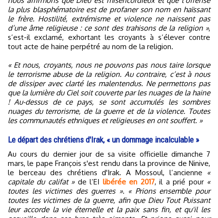
nous affirmons que Dieu est miséricordieux et que l’offense
la plus blasphématoire est de profaner son nom en haïssant
le frère. Hostilité, extrémisme et violence ne naissent pas
d’une âme religieuse : ce sont des trahisons de la religion »
,
s’est-il exclamé, exhortant les croyants à s’élever contre
tout acte de haine perpétré au nom de la religion.
« Et nous, croyants, nous ne pouvons pas nous taire lorsque
le terrorisme abuse de la religion. Au contraire, c’est à nous
de dissiper avec clarté les malentendus. Ne permettons pas
que la lumière du Ciel soit couverte par les nuages de la haine
! Au-dessus de ce pays, se sont accumulés les sombres
nuages du terrorisme, de la guerre et de la violence. Toutes
les communautés ethniques et religieuses en ont souffert. »
Le départ des chrétiens d'Irak, « un dommage incalculable »
Au cours du dernier jour de sa visite officielle dimanche 7
mars, le pape François s'est rendu dans la province de Ninive,
le berceau des chrétiens d'Irak. A Mossoul, l’ancienne
«
capitale du califat »
de l’EI
libérée en 2017
, il a prié pour
«
toutes les victimes des guerres »
.
« Prions ensemble pour
toutes les victimes de la guerre, afin que Dieu Tout Puissant
leur accorde la vie éternelle et la paix sans fin, et qu'il les