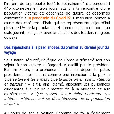
l'histoire de la papauté, foulé le sol irakien où il a parcouru 1
445 kilomètres en trois jours, allant à la rencontre d’une
population victime de décennies de guerre et désormais
confrontée à
la pandémie du Covid-19
. Il mais aussi porter la
cause des chrétiens d’Irak, qui ne représentent aujourd’hui
plus que 1 % de la population, et donner un coup de boost au
dialogue interreligieux avec le concours des leaders religieux
du pays.
Des injonctions à la paix lancées du premier au dernier jour du
voyage
Sous haute sécurité, l'évêque de Rome a démarré fort son
séjour à son arrivée à Bagdad. Accueilli par le président
Barham Saleh, il a prononcé un discours depuis le palais
présidentiel qui sonnait comme une injonction à la paix.
«
Que se taisent les armes ! Que la diffusion en soit limitée, ici
et partout ! »
, a-t-il ainsi clamé, appelant les puissances
dirigeantes à s’unir pour mettre fin à la violence et aux
extrémismes.
« Que cessent les intérêts partisans, ces
intérêts extérieurs qui se désintéressent de la population
locale. »
.
Au cours de son allocution, l’homme de foi a également