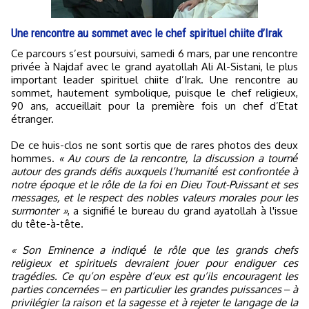
Une rencontre au sommet avec le chef spirituel chiite d’Irak
Ce parcours s’est poursuivi, samedi 6 mars, par une rencontre
privée à Najdaf avec le grand ayatollah Ali Al-Sistani, le plus
important leader spirituel chiite d’Irak. Une rencontre au
sommet, hautement symbolique, puisque le chef religieux,
90 ans, accueillait pour la première fois un chef d’Etat
étranger.
De ce huis-clos ne sont sortis que de rares photos des deux
hommes.
« Au cours de la rencontre, la discussion a tourné́
autour des grands défis auxquels l’humanité́ est confrontée à
notre époque et le rôle de la foi en Dieu Tout-Puissant et ses
messages, et le respect des nobles valeurs morales pour les
surmonter »
, a signifié le bureau du grand ayatollah à l'issue
du tête-à-tête.
« Son Eminence a indiqué́ le rôle que les grands chefs
religieux et spirituels devraient jouer pour endiguer ces
tragédies. Ce qu’on espère d’eux est qu’ils encouragent les
parties concernées ‒ en particulier les grandes puissances ‒ à
privilégier la raison et la sagesse et à rejeter le langage de la