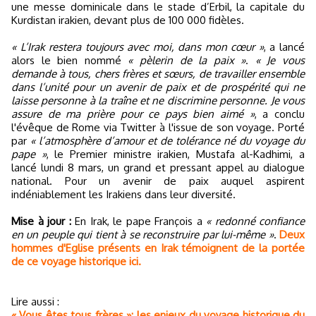
une messe dominicale dans le stade d’Erbil, la capitale du
Kurdistan irakien, devant plus de 100 000 fidèles.
« L’Irak restera toujours avec moi, dans mon cœur »
, a lancé
alors le bien nommé
« pèlerin de la paix »
.
« Je vous
demande à tous, chers frères et sœurs, de travailler ensemble
dans l’unité pour un avenir de paix et de prospérité qui ne
laisse personne à la traîne et ne discrimine personne. Je vous
assure de ma prière pour ce pays bien aimé »
, a conclu
l'évêque de Rome via Twitter à l'issue de son voyage. Porté
par
« l’atmosphère d’amour et de tolérance né du voyage du
pape »
, le Premier ministre irakien, Mustafa al-Kadhimi, a
lancé lundi 8 mars, un grand et pressant appel au dialogue
national. Pour un avenir de paix auquel aspirent
indéniablement les Irakiens dans leur diversité.
Mise à jour :
En Irak, le pape François a
« redonné confiance
en un peuple qui tient à se reconstruire par lui-même »
.
Deux
hommes d'Eglise présents en Irak témoignent de la portée
de ce voyage historique ici.
Lire aussi :
« Vous êtes tous frères »: les enjeux du voyage historique du