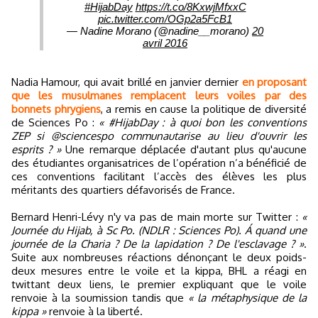
#HijabDay
https://t.co/8KxwjMfxxC
pic.twitter.com/OGp2a5FcB1
— Nadine Morano (@nadine__morano)
20
avril 2016
Nadia Hamour, qui avait brillé en janvier dernier
en proposant
que les musulmanes remplacent leurs voiles par des
bonnets phrygiens
, a remis en cause la politique de diversité
de Sciences Po :
« #HijabDay : à quoi bon les conventions
ZEP si @sciencespo communautarise au lieu d'ouvrir les
esprits ? »
Une remarque déplacée d'autant plus qu'aucune
des étudiantes organisatrices de l’opération n’a bénéficié de
ces conventions facilitant l’accès des élèves les plus
méritants des quartiers défavorisés de France.
Bernard Henri-Lévy n'y va pas de main morte sur Twitter :
«
Journée du Hijab, à Sc Po. (NDLR : Sciences Po). Á quand une
journée de la Charia ? De la lapidation ? De l'esclavage ? »
.
Suite aux nombreuses réactions dénonçant le deux poids-
deux mesures entre le voile et la kippa, BHL a réagi en
twittant deux liens, le premier expliquant que le voile
renvoie à la soumission tandis que
« la métaphysique de la
kippa »
renvoie à la liberté.