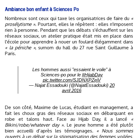
Ambiance bon enfant à Sciences Po
Nombreux sont ceux qui taxe les organisatrices de faire du
«
prosélytisme »
. Pourtant, elles le répètent : elles n'imposent
rien à personne. Pendant que les débats s'échauffent sur les
réseaux sociaux, un atelier pratique était mis en place dans
l'école pour apprendre à nouer un foulard élégamment dans
« la péniche »
, surnom du hall du 27 rue Saint Guillaume à
Paris.
Les hommes aussi "essaient le voile" à
Sciences-po pour le
#HijabDay
pic.twitter.com/SJDNXPZejV
— Najat Essadouki (@NajatEssadouki)
20
avril 2016
De son côté, Maxime de Lucas, étudiant en management, a
fait les choux gras des réseaux sociaux en débarquant en
robe et talons haut. Face au Hijab Day, il a lancé
«
Bikini/robe/whatever day »
. Le jeune homme a été plutôt
bien accueilli d’après les témoignages.
« Nous sommes
ouverts à un débat sur la stigmatisation des femmes voilées,