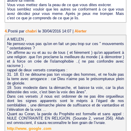
arbitre lui meme.
Vous vous mettez dans la peau de ce que vous dites exécrer.
Vous semblez vouloir que les autres se conforment à ce que vous
avez décidez pour vous meme. Après je peux me tromper. Mais
c'est ce que je comprends de ce que je lis.
4.
Posté par
chabri
le 30/04/2016 14:07
|
Alerter
A MELEN ,
Ne pensez-vous pas qu'on en fait un peu trop sur ces " mouvements
" ostentatoires ?
On affirme au vu et au su de tous ( et fièrement ) qu'on appartient à
une religion .que l'on proclame la meilleure du monde ( à démontrer )
et à force on crée de l'islamophobie ..( ne pas confondre avec
racisme ) .
rappel de deux versets coraniques :
31. 18. Et ne détourne pas ton visage des hommes, et ne foule pas
la terre avec arrogance : car Dieu n'aime pas le présomptueux plein
de gloriole.
19. Sois modeste dans ta démarche, et baisse ta voix, car la plus
détestée des voix, c'est bien la voix des ânes".
Dans ces versets ,il nous est ordonner de ne pas être orgueilleux
dont les signes apparents sont le mépris à l’égard de nos
semblables , une démarche pleine de suffisance et de vantardise et
l’élévation de la voix ...
Quant au Coran, la parole du Prophète est formelle et sans appel :
NULE CONTRAINTE EN RELIGION. (Sourate 2, verset 256). Allah
est omniscient, il saura reconnaître le bon grain de l’ivraie.
http://www. google .com