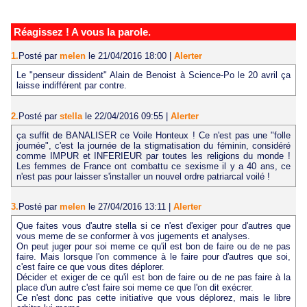
Réagissez ! A vous la parole.
1.
Posté par
melen
le 21/04/2016 18:00
|
Alerter
Le "penseur dissident" Alain de Benoist à Science-Po le 20 avril ça
laisse indifférent par contre.
2.
Posté par
stella
le 22/04/2016 09:55
|
Alerter
ça suffit de BANALISER ce Voile Honteux ! Ce n'est pas une "folle
journée", c'est la journée de la stigmatisation du féminin, considéré
comme IMPUR et INFERIEUR par toutes les religions du monde !
Les femmes de France ont combattu ce sexisme il y a 40 ans, ce
n'est pas pour laisser s'installer un nouvel ordre patriarcal voilé !
3.
Posté par
melen
le 27/04/2016 13:11
|
Alerter
Que faites vous d'autre stella si ce n'est d'exiger pour d'autres que
vous meme de se conformer à vos jugements et analyses.
On peut juger pour soi meme ce qu'il est bon de faire ou de ne pas
faire. Mais lorsque l'on commence à le faire pour d'autres que soi,
c'est faire ce que vous dites déplorer.
Décider et exiger de ce qu'il est bon de faire ou de ne pas faire à la
place d'un autre c'est faire soi meme ce que l'on dit exécrer.
Ce n'est donc pas cette initiative que vous déplorez, mais le libre