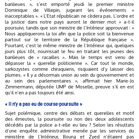
banlieues », s’est emporté jeudi le premier ministre
Dominique de Villepin, jugeant les événements «
inacceptables ». « L’Etat républicain ne cèdera pas. L’ordre et
la justice dans notre pays auront le dernier mot » a-t-il
poursuivi, tandis que son ministre de l’Intérieur approuvait : «
Nous appliquerons la loi afin que la police soit la bienvenue
partout sur le territoire de la République française ».
Pourtant, c’est le même ministre de l’Intérieur qui, quelques
jours plus tôt, nourrissait le feu en traitant les jeunes des
banlieues de « racailles ». Mais le temps est venu de
dépasser la « querelle politicienne ». Car tout le monde,
sarkozystes comme chiraquiens, risquaient d’y laisser des
plumes. « Il y a désormais union au sein du gouvernement et
au sein des parlementaires », affirmait hier Marie-Jo
Zimmermann, députée UMP de Moselle, preuve s’il en est
qu’il n’en a pas toujours été ainsi.
« Il n’y a pas eu de course-poursuite »
Sujet polémique, centre des débats et querelles et motif
des émeutes, la poursuite ou non des deux adolescents
décédés par la police a-t-elle eu lieu ? Selon les résultats
d’une enquête administrative menée par les services du
ministère de l’Intérieur, Bouna et Zyed n’étaient pas