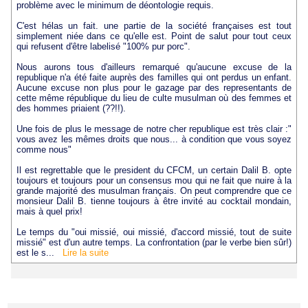
problème avec le minimum de déontologie requis.
C'est hélas un fait. une partie de la société françaises est tout
simplement niée dans ce qu'elle est. Point de salut pour tout ceux
qui refusent d'être labelisé "100% pur porc".
Nous aurons tous d'ailleurs remarqué qu'aucune excuse de la
republique n'a été faite auprès des familles qui ont perdus un enfant.
Aucune excuse non plus pour le gazage par des representants de
cette même république du lieu de culte musulman où des femmes et
des hommes priaient (??!!).
Une fois de plus le message de notre cher republique est très clair :"
vous avez les mêmes droits que nous... à condition que vous soyez
comme nous"
Il est regrettable que le president du CFCM, un certain Dalil B. opte
toujours et toujours pour un consensus mou qui ne fait que nuire à la
grande majorité des musulman français. On peut comprendre que ce
monsieur Dalil B. tienne toujours à être invité au cocktail mondain,
mais à quel prix!
Le temps du "oui missié, oui missié, d'accord missié, tout de suite
missié" est d'un autre temps. La confrontation (par le verbe bien sûr!)
est le s...
Lire la suite