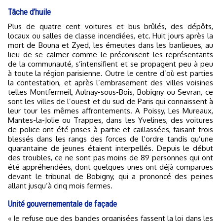
Tâche d’huile
Plus de quatre cent voitures et bus brûlés, des dépôts,
locaux ou salles de classe incendiées, etc. Huit jours après la
mort de Bouna et Zyed, les émeutes dans les banlieues, au
lieu de se calmer comme le préconisent les représentants
de la communauté, s’intensifient et se propagent peu à peu
à toute la région parisienne. Outre le centre d’où est parties
la contestation, et après l’embrasement des villes voisines
telles Montfermeil, Aulnay-sous-Bois, Bobigny ou Sevran, ce
sont les villes de l’ouest et du sud de Paris qui connaissent à
leur tour les mêmes affrontements. A Poissy, Les Mureaux,
Mantes-la-Jolie ou Trappes, dans les Yvelines, des voitures
de police ont été prises à partie et caillassées, faisant trois
blessés dans les rangs des forces de l’ordre tandis qu’une
quarantaine de jeunes étaient interpellés. Depuis le début
des troubles, ce ne sont pas moins de 89 personnes qui ont
été appréhendées, dont quelques unes ont déjà comparues
devant le tribunal de Bobigny, qui a prononcé des peines
allant jusqu’à cinq mois fermes.
Unité gouvernementale de façade
« Je refuse que des bandes organisées fassent la loi dans les