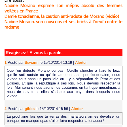
Lire aussi :
Nadine Morano exprime son mépris absolu des femmes
voilées en France
L’amie tchadienne, la caution anti-raciste de Morano (vidéo)
Nadine Morano, son couscous et ses bricks à l'oeuf contre le
racisme
Réagissez ! A vous la parole.
1.
Posté par
Bswann
le 15/10/2014 13:19
|
Alerter
Que l'on déteste Morano ou pas. Qu'elle cherche à faire le buz,
qu'elle soit raciste ou qu'elle acte en tant que républicaine, nous
vivons tous sans un pays laïc où il y a séparation de l'état et des
Églises. Et que la république a ses lois. Nous devons respecter la
lois. Maintenant nous avons nos coutumes en tant que musulman, à
nous de savoir si elles s'adapte aux pays dans lesquels nous
vivons.
2.
Posté par
gibbs
le 15/10/2014 15:56
|
Alerter
La prochaine fois que tu verras des malfaiteurs armés dévaliser un
banque, ne manque spas d'aller faire respecter la loi aussi !