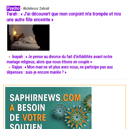
Psycho
-
Abdelnour Zahrali
Farah : « J’ai découvert que mon conjoint m’a trompée et mis
une autre fille enceinte »
Inayah : « Je pense au divorce du fait d’infidélités avant notre
mariage religieux, alors que nous étions en couple »
Rajiya : « Mon mari ne vit plus avec nous, ne participe pas aux
dépenses : suis-je encore mariée ? »