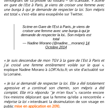
témoignant de sa phobie du foulard – un scandale.
« Scène
en gare de l'Est à Paris, je viens de croiser une femme avec
une burqa à qui je demande de respecter la loi. Son mépris
est total »
, s'est-elle ainsi exaspérée sur Twitter.
Scène en Gare de l'Est à Paris, je viens de
croiser une femme avec une burqa à qui je
demande de respecter la loi.. Son mépris est
total
— Nadine Morano (@nadine__morano)
14
Octobre 2014
« Je suis descendue de mon TGV à la gare de l’Est à Paris et
j’ai croisé une femme entièrement voilée sur le quai »
,
explique Nadine Morano à
LOR’Actu.fr
, un site d'actualité sur
la Lorraine.
« Je lui ai demandé de respecter la loi. Elle a été totalement
agressive et a continué son chemin, son mépris a été
complet. Elle m’a répondu ‘’je m’en fous’’»
, raconte encore
l'ex-ministre déplorant que la femme qu'elle a rencontrée
«
méprise la loi »
interdisant la dissimulation de son visage en
public
mise en application en 2010
.