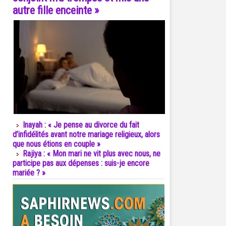
autre fille enceinte »
Inayah : « Je pense au divorce du fait
d’infidélités avant notre mariage religieux, alors
que nous étions en couple »
Rajiya : « Mon mari ne vit plus avec nous, ne
participe pas aux dépenses : suis-je encore
mariée ? »