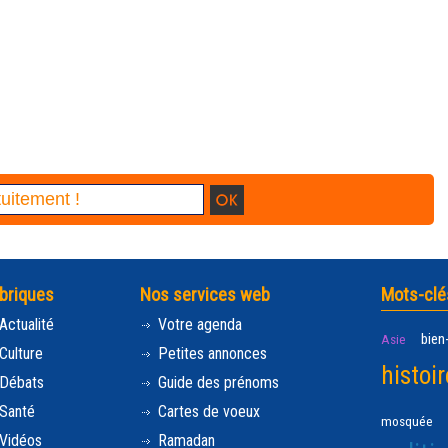
briques
Nos services web
Mots-clé
Actualité
Votre agenda
bien
Asie
Culture
Petites annonces
histoir
Débats
Guide des prénoms
Santé
Cartes de voeux
mosquée
Vidéos
Ramadan