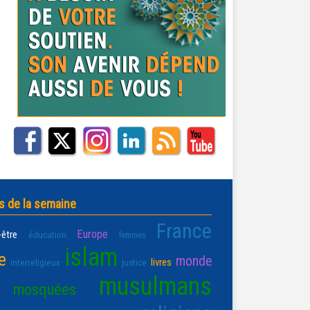
s de la semaine
France
Europe
-être
éducation
femmes
islam
e
monde
livres
interreligieux
justice
musulmans
mosquées