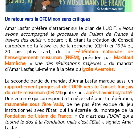
Un retour vers le CFCM non sans critiques
Amar Lasfar préfère s’attarder sur le bilan de l’UOIF.
« Nous
avons accompagné le processus de l’islam de France à
travers des outils »
, déclare-t-il, citant la création du Conseil
européen de la fatwa et de la recherche (CEFR) en 1994 et,
20 ans plus tard, de la
Fédération nationale de
l’enseignement musulman (FNEM),
présidée par
Makhlouf
Mamèche
,
« une des réalisations majeures »
du mandat
d’Amar Lasfar, lui-même à la tête du
lycée Averroès.
La seconde partie du mandat d’Amar Lasfar marque aussi un
rapprochement progressif de l’UOIF vers le Conseil français
du culte musulman (CFCM)
quatre ans
après l'avoir boycotté
.
Une volonté qui correspond à la nécessité pour la fédération,
malmenée sous l'ère Valls
, de ne pas être exclue du jeu
institutionnel avec l'Etat, qui l’a écartée du montage de la
Fondation de l’islam de France.
« Ce n’est pas l’UOIF qui a
tourné le dos à la Fondation mais c’est l’Etat »
, signale Amar
Lasfar.