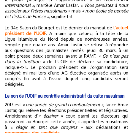
international »
, martèle Amar Lasfar.
« Vous persistez à nous
associer aux Frères musulmans »
mais
« mon école de pensée
est l’islam de France »
, signifie-t-il.
Le 34e Salon du Bourget est le dernier du mandat de
l’actuel
président de l’UOIF
. A moins que celui-ci, à la tête de la
Ligue islamique du Nord depuis de nombreuses années,
rempile pour quatre ans. Amar Lasfar se refuse à répondre
aux questions des journalistes invités, jeudi 30 mars, à un
point presse deux semaines avant la RAMF.
« Ce n’est pas
dans la tradition »
de l’UOIF de déclarer sa candidature,
indique-t-il. Le prochain président de l’organisation sera
désigné mi-mai lors d’une AG élective organisée après un
congrès fin avril à l’issue duquel cinq candidats seront
désignés.
Le non de l’UOIF au contrôle administratif du culte musulman
2017 est
« une année de grand chamboulement »
, lance Amar
Lasfar, qui relève les élections présidentielles et législatives.
Ambitionnant d’
« éclairer »
ceux parmi les électeurs qui
passeront au Bourget cette année, il appelle les musulmans
à
« réagir en tant que citoyens »
aux déclarations et
programmes des candidats.