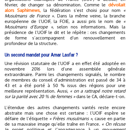
février, de changer sa dénomination. Comme le
dévoilait
alors Saphirnews,
la fédération s’est choisi pour nom
«
Musulmans de France »
. Dans la même veine, la branche
européenne de l’UOIF, la FOIE, a aussi pris le nom de
«
Musulmans d’Europe »
, selon nos informations. Mais la
présidence de l’UOIF le dit et le répète : ces changements
de forme s’accompagnent d’un renouvellement en
profondeur de la structure.
Un second mandat pour Amar Lasfar ?
Une révision statutaire de l’UOIF a en effet été adoptée en
novembre 2016 lors d’une assemblée générale
extraordinaire. Parmi les changements signalés, le nombre
de membres du conseil d’administration est passé de 34 à
43 et a été porté à 50 % issus des régions pour une
meilleure représentation. Aussi,
« on a rattrapé notre retard
sur la parité avec 20 % de femmes »
dans le CA, déclare-t-on.
L’étendue des autres changements vantés reste encore
abstraite mais une chose est certaine : l’UOIF espère se
défaire de l’étiquette
« Frères musulmans »
, cause en partie
de sa mauvaise image qu’elle traîne en France.
« On récuse
le projet politique et l’appartenance à un mouvement