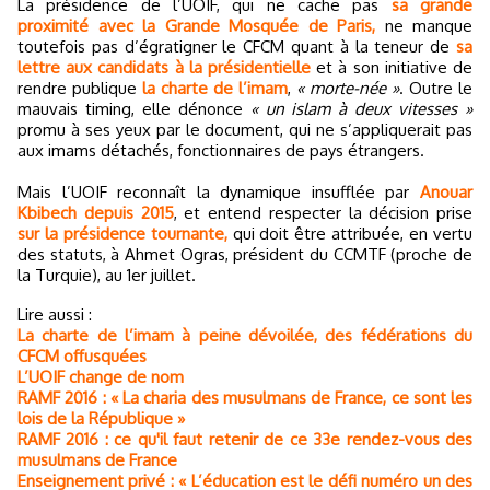
La présidence de l’UOIF, qui ne cache pas
sa grande
proximité avec la Grande Mosquée de Paris,
ne manque
toutefois pas d’égratigner le CFCM quant à la teneur de
sa
lettre aux candidats à la présidentielle
et à son initiative de
rendre publique
la charte de l’imam
,
« morte-née »
. Outre le
mauvais timing, elle dénonce
« un islam à deux vitesses »
promu à ses yeux par le document, qui ne s’appliquerait pas
aux imams détachés, fonctionnaires de pays étrangers.
Mais l’UOIF reconnaît la dynamique insufflée par
Anouar
Kbibech depuis 2015
, et entend respecter la décision prise
sur la présidence tournante,
qui doit être attribuée, en vertu
des statuts, à Ahmet Ogras, président du CCMTF (proche de
la Turquie), au 1er juillet.
Lire aussi :
La charte de l’imam à peine dévoilée, des fédérations du
CFCM offusquées
L’UOIF change de nom
RAMF 2016 : « La charia des musulmans de France, ce sont les
lois de la République »
RAMF 2016 : ce qu'il faut retenir de ce 33e rendez-vous des
musulmans de France
Enseignement privé : « L’éducation est le défi numéro un des