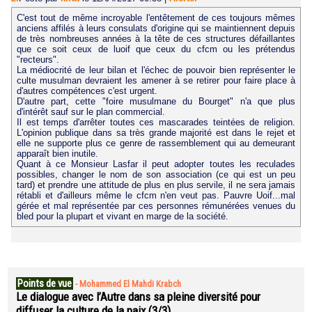
C'est tout de même incroyable l'entêtement de ces toujours mêmes
anciens affilés à leurs consulats d'origine qui se maintiennent depuis
de très nombreuses années à la tête de ces structures défaillantes
que ce soit ceux de luoif que ceux du cfcm ou les prétendus
"recteurs".
La médiocrité de leur bilan et l'échec de pouvoir bien représenter le
culte musulman devraient les amener à se retirer pour faire place à
d'autres compétences c'est urgent.
D'autre part, cette "foire musulmane du Bourget" n'a que plus
d'intérêt sauf sur le plan commercial.
Il est temps d'arrêter toutes ces mascarades teintées de religion.
L'opinion publique dans sa très grande majorité est dans le rejet et
elle ne supporte plus ce genre de rassemblement qui au demeurant
apparaît bien inutile.
Quant à ce Monsieur Lasfar il peut adopter toutes les reculades
possibles, changer le nom de son association (ce qui est un peu
tard) et prendre une attitude de plus en plus servile, il ne sera jamais
rétabli et d'ailleurs même le cfcm n'en veut pas. Pauvre Uoif...mal
gérée et mal représentée par ces personnes rémunérées venues du
bled pour la plupart et vivant en marge de la société.
Points de vue
-
Mohammed El Mahdi Krabch
Le dialogue avec l’Autre dans sa pleine diversité pour
diffuser la culture de la paix (3/3)