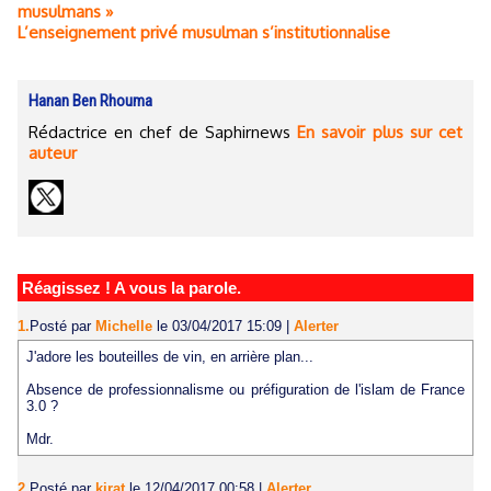
musulmans »
L’enseignement privé musulman s’institutionnalise
Hanan Ben Rhouma
Rédactrice en chef de Saphirnews
En savoir plus sur cet
auteur
Réagissez ! A vous la parole.
1.
Posté par
Michelle
le 03/04/2017 15:09
|
Alerter
J'adore les bouteilles de vin, en arrière plan...
Absence de professionnalisme ou préfiguration de l'islam de France
3.0 ?
Mdr.
2.
Posté par
kirat
le 12/04/2017 00:58
|
Alerter