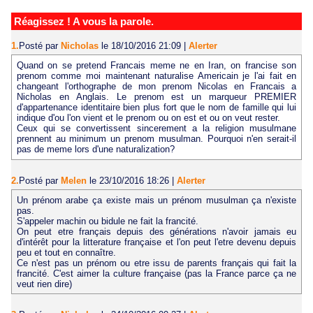
Réagissez ! A vous la parole.
1.
Posté par
Nicholas
le 18/10/2016 21:09
|
Alerter
Quand on se pretend Francais meme ne en Iran, on francise son
prenom comme moi maintenant naturalise Americain je l'ai fait en
changeant l'orthographe de mon prenom Nicolas en Francais a
Nicholas en Anglais. Le prenom est un marqueur PREMIER
d'appartenance identitaire bien plus fort que le nom de famille qui lui
indique d'ou l'on vient et le prenom ou on est et ou on veut rester.
Ceux qui se convertissent sincerement a la religion musulmane
prennent au minimum un prenom musulman. Pourquoi n'en serait-il
pas de meme lors d'une naturalization?
2.
Posté par
Melen
le 23/10/2016 18:26
|
Alerter
Un prénom arabe ça existe mais un prénom musulman ça n'existe
pas.
S'appeler machin ou bidule ne fait la francité.
On peut etre français depuis des générations n'avoir jamais eu
d'intérêt pour la litterature française et l'on peut l'etre devenu depuis
peu et tout en connaître.
Ce n'est pas un prénom ou etre issu de parents français qui fait la
francité. C'est aimer la culture française (pas la France parce ça ne
veut rien dire)