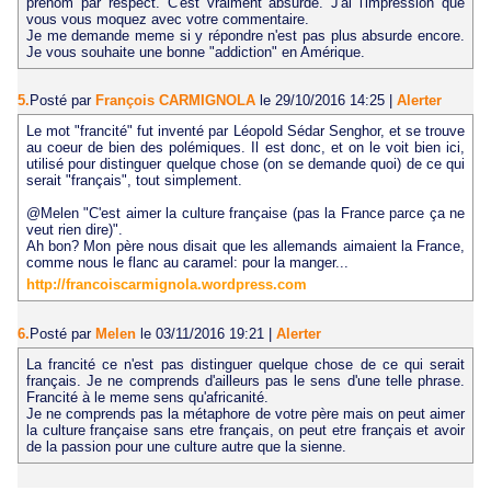
prénom par respect. C'est vraiment absurde. J'ai l'impression que
vous vous moquez avec votre commentaire.
Je me demande meme si y répondre n'est pas plus absurde encore.
Je vous souhaite une bonne "addiction" en Amérique.
5.
Posté par
François CARMIGNOLA
le 29/10/2016 14:25
|
Alerter
Le mot "francité" fut inventé par Léopold Sédar Senghor, et se trouve
au coeur de bien des polémiques. Il est donc, et on le voit bien ici,
utilisé pour distinguer quelque chose (on se demande quoi) de ce qui
serait "français", tout simplement.
@Melen "C'est aimer la culture française (pas la France parce ça ne
veut rien dire)".
Ah bon? Mon père nous disait que les allemands aimaient la France,
comme nous le flanc au caramel: pour la manger...
http://francoiscarmignola.wordpress.com
6.
Posté par
Melen
le 03/11/2016 19:21
|
Alerter
La francité ce n'est pas distinguer quelque chose de ce qui serait
français. Je ne comprends d'ailleurs pas le sens d'une telle phrase.
Francité à le meme sens qu'africanité.
Je ne comprends pas la métaphore de votre père mais on peut aimer
la culture française sans etre français, on peut etre français et avoir
de la passion pour une culture autre que la sienne.