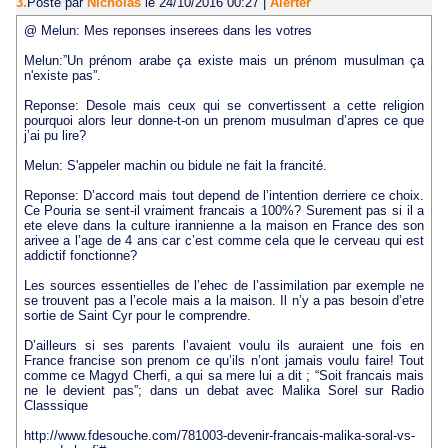
3.
Posté par
Nicholas
le 24/10/2016 00:27
|
Alerter
@ Melun: Mes reponses inserees dans les votres
Melun:”Un prénom arabe ça existe mais un prénom musulman ça
n'existe pas”.
Reponse: Desole mais ceux qui se convertissent a cette religion
pourquoi alors leur donne-t-on un prenom musulman d’apres ce que
j’ai pu lire?
Melun: S'appeler machin ou bidule ne fait la francité.
Reponse: D’accord mais tout depend de l’intention derriere ce choix.
Ce Pouria se sent-il vraiment francais a 100%? Surement pas si il a
ete eleve dans la culture irannienne a la maison en France des son
arivee a l’age de 4 ans car c’est comme cela que le cerveau qui est
addictif fonctionne?
Les sources essentielles de l’ehec de l’assimilation par exemple ne
se trouvent pas a l’ecole mais a la maison. Il n’y a pas besoin d’etre
sortie de Saint Cyr pour le comprendre.
D’ailleurs si ses parents l’avaient voulu ils auraient une fois en
France francise son prenom ce qu’ils n’ont jamais voulu faire! Tout
comme ce Magyd Cherfi, a qui sa mere lui a dit ; “Soit francais mais
ne le devient pas”; dans un debat avec Malika Sorel sur Radio
Classsique
http://www.fdesouche.com/781003-devenir-francais-malika-soral-vs-