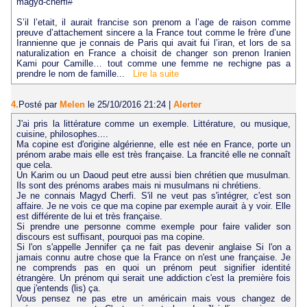
magyd-cherfi#
S’il l’etait, il aurait francise son prenom a l’age de raison comme
preuve d’attachement sincere a la France tout comme le frère d’une
Irannienne que je connais de Paris qui avait fui l’iran, et lors de sa
naturalization en France a choisit de changer son prenon Iranien
Kami pour Camille… tout comme une femme ne rechigne pas a
prendre le nom de famille...
Lire la suite
4.
Posté par
Melen
le 25/10/2016 21:24
|
Alerter
J'ai pris la littérature comme un exemple. Littérature, ou musique,
cuisine, philosophes....
Ma copine est d'origine algérienne, elle est née en France, porte un
prénom arabe mais elle est très française. La francité elle ne connaît
que cela.
Un Karim ou un Daoud peut etre aussi bien chrétien que musulman.
Ils sont des prénoms arabes mais ni musulmans ni chrétiens.
Je ne connais Magyd Cherfi. S'il ne veut pas s'intégrer, c'est son
affaire. Je ne vois ce que ma copine par exemple aurait à y voir. Elle
est différente de lui et très française.
Si prendre une personne comme exemple pour faire valider son
discours est suffisant, pourquoi pas ma copine.
Si l'on s'appelle Jennifer ça ne fait pas devenir anglaise Si l'on a
jamais connu autre chose que la France on n'est une française. Je
ne comprends pas en quoi un prénom peut signifier identité
étrangère. Un prénom qui serait une addiction c'est la première fois
que j'entends (lis) ça.
Vous pensez ne pas etre un américain mais vous changez de