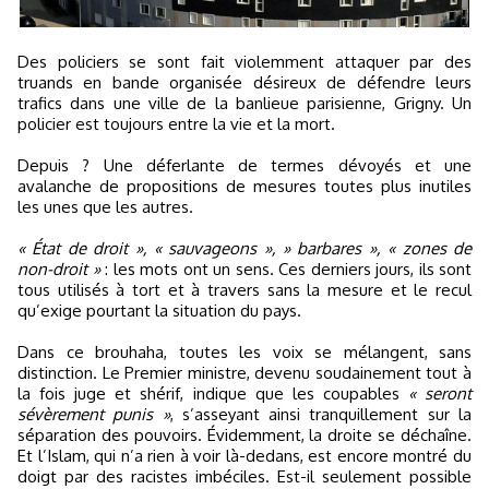
Des policiers se sont fait violemment attaquer par des
truands en bande organisée désireux de défendre leurs
trafics dans une ville de la banlieue parisienne, Grigny. Un
policier est toujours entre la vie et la mort.
Depuis ? Une déferlante de termes dévoyés et une
avalanche de propositions de mesures toutes plus inutiles
les unes que les autres.
« État de droit », « sauvageons », » barbares », « zones de
non-droit »
: les mots ont un sens. Ces derniers jours, ils sont
tous utilisés à tort et à travers sans la mesure et le recul
qu’exige pourtant la situation du pays.
Dans ce brouhaha, toutes les voix se mélangent, sans
distinction. Le Premier ministre, devenu soudainement tout à
la fois juge et shérif, indique que les coupables
« seront
sévèrement punis »
, s’asseyant ainsi tranquillement sur la
séparation des pouvoirs. Évidemment, la droite se déchaîne.
Et l’Islam, qui n’a rien à voir là-dedans, est encore montré du
doigt par des racistes imbéciles. Est-il seulement possible