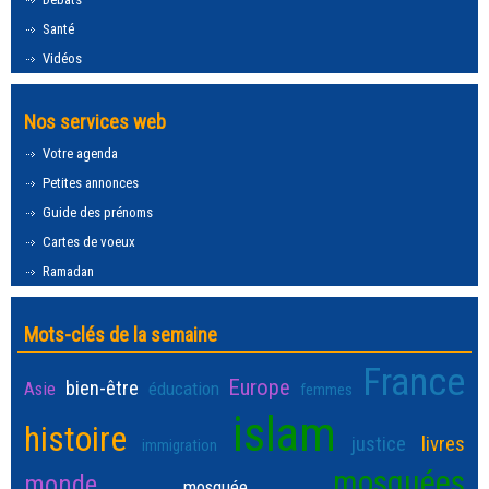
Santé
Vidéos
Nos services web
Votre agenda
Petites annonces
Guide des prénoms
Cartes de voeux
Ramadan
Mots-clés de la semaine
France
Europe
bien-être
Asie
éducation
femmes
islam
histoire
justice
livres
immigration
mosquées
monde
mosquée