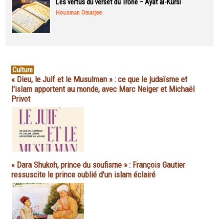
Les vertus du verset du Trône – Ayat al-Kursi
Housman Omarjee
Culture
« Dieu, le Juif et le Musulman » : ce que le judaïsme et
l'islam apportent au monde, avec Marc Neiger et Michaël
Privot
« Dara Shukoh, prince du soufisme » : François Gautier
ressuscite le prince oublié d'un islam éclairé