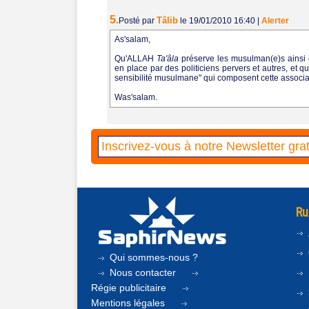
5.
Tâlib
Posté par
le 19/01/2010 16:40
|
Alerter
As'salam,
Qu'ALLAH
Ta'âla
préserve les musulman(e)s ainsi 
en place par des politiciens pervers et autres, et q
sensibilité musulmane" qui composent cette associa
Was'salam.
Ru
Qui sommes-nous ?
Nous contacter
Régie publicitaire
Mentions légales