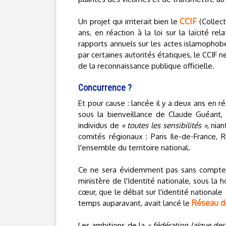
CCIF
Un projet qui irriterait bien le
(Collect
ans, en réaction à la loi sur la laïcité r
rapports annuels sur les actes islamophob
par certaines autorités étatiques, le CCIF n
de la reconnaissance publique officielle.
Concurrence ?
Et pour cause : lancée il y a deux ans en 
sous la bienveillance de Claude Guéant, 
individus de
« toutes les sensibilités »
, nia
comités régionaux : Paris Ile-de-France, 
l'ensemble du territoire national.
Ce ne sera évidemment pas sans compter l
ministère de l'Identité nationale, sous la h
cœur, que le débat sur l'identité nationale
Réseau de
temps auparavant, avait lancé le
Les ambitions de la
« fédération laïque de