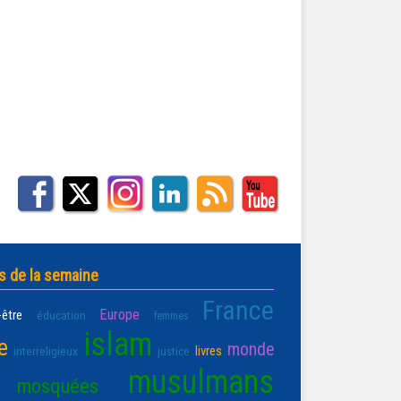
s de la semaine
France
Europe
-être
éducation
femmes
islam
e
monde
livres
interreligieux
justice
musulmans
mosquées