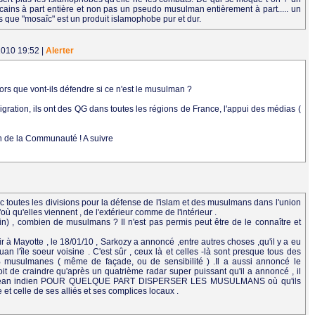
cains à part entière et non pas un pseudo musulman entièrement à part..... un
que "mosaîc" est un produit islamophobe pur et dur.
/2010 19:52
|
Alerter
lors que vont-ils défendre si ce n'est le musulman ?
migration, ils ont des QG dans toutes les régions de France, l'appui des médias (
in de la Communauté ! A suivre
c toutes les divisions pour la défense de l'islam et des musulmans dans l'union
'où qu'elles viennent , de l'extérieur comme de l'intérieur .
ain) , combien de musulmans ? Il n'est pas permis peut être de le connaître et
 à Mayotte , le 18/01/10 , Sarkozy a annoncé ,entre autres choses ,qu'il y a eu
 l'île soeur voisine . C'est sûr , ceux là et celles -là sont presque tous des
usulmanes ( même de façade, ou de sensibilité ) .Il a aussi annoncé le
t de craindre qu'après un quatrième radar super puissant qu'il a annoncé , il
océan indien POUR QUELQUE PART DISPERSER LES MUSULMANS où qu'ils
et celle de ses alliés et ses complices locaux .