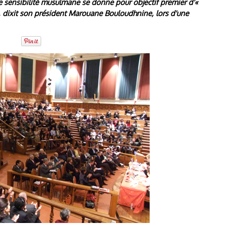
e sensibilité musulmane se donne pour objectif premier d'«
», dixit son président Marouane Bouloudhnine, lors d'une