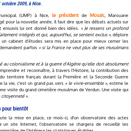
 octobre 2009, à Nice.
le président
Mosaïc
 municipal (UMP) à Nice,
de
, Marouane
pour la nouvelle année. Il faut dire que les débats actuels sur
t ensuivis lui ont donné bien des idées.
« Je ressens un profond
itement intégrés et qui, aujourd'hui, se sentent exclus »
, déplore
 un cabinet d'études sera mis en place pour mieux cerner les
e demandent parfois
« si la France ne veut plus de ses musulmans
ié au colonialisme et à la guerre d'Algérie qu'elle doit absolument
rendre et reconnaître, à travers l'Histoire, la contribution des
 territoire français durant la Première et la Seconde Guerre
e la vie, c'est un grand pas vers
« le vivre-ensemble »
, estime le
 une visite du grand cimetière musulman de Verdun. Une visite qui
a citoyenneté »
.
 pour bientôt
ute la mise en place, ce mois-ci, d'un observatoire des actes
ia
un site Internet, l'observatoire se chargera de recueillir les
inistère de l'Intérieur les statistiques établies.