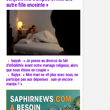
autre fille enceinte »
Inayah : « Je pense au divorce du fait
d’infidélités avant notre mariage religieux, alors
que nous étions en couple »
Rajiya : « Mon mari ne vit plus avec nous, ne
participe pas aux dépenses : suis-je encore
mariée ? »