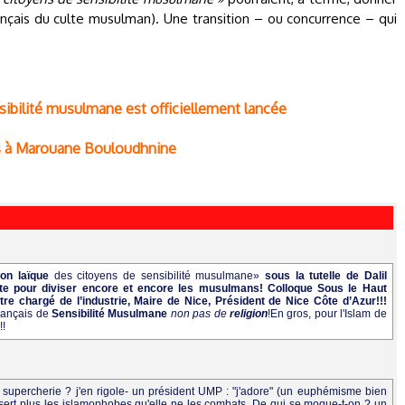
ançais du culte musulman). Une transition – ou concurrence – qui
sibilité musulmane est officiellement lancée
ns à Marouane Bouloudhnine
ion laïque
des citoyens de sensibilité musulmane»
sous la tutelle de Dalil
te pour diviser encore et encore les musulmans! Colloque Sous le Haut
re chargé de l’industrie, Maire de Nice, Président de Nice Côte d’Azur!!!
Français de
Sensibilité Musulmane
non pas de
religion
!En gros, pour l'Islam de
!!
e supercherie ? j'en rigole- un président UMP : "j'adore" (un euphémisme bien
 sert plus les islamophobes qu'elle ne les combats. De qui se moque-t-on ? un