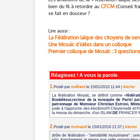
CFCM
bien du fil à retordre au
(Conseil fr
se fait en douceur ?
Lire aussi :
La Fédération laïque des citoyens de sen
Une Mosaïc d’idées dans un colloque
Premier colloque de Mosaïc : 3 questio
Réagissez ! A vous la parole.
1.
méfiant
Posté par
le 15/01/2010 11:44
|
Alerter
La fédération Mosaïc, se définit comme «
fédérat
Boubékeur,recteur de la mosquée de Paris! jus
patronnage de Monsieur Christian Estrosi, Minist
juste à l'approche des élections!!!! Citoyenneté et 
la messe du dimanche, d'un ISLAM
DE
FRANCE!!! !!
2.
mohand
Posté par
le 15/01/2010 21:37
|
Alerter
drôle de fédération - "sensibilité musulmane" : un
sûr). franchement, je pense que cette organisation