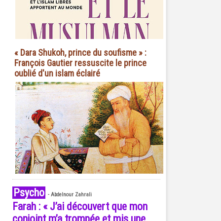
« Dara Shukoh, prince du soufisme » :
François Gautier ressuscite le prince
oublié d'un islam éclairé
Psycho
-
Abdelnour Zahrali
Farah : « J’ai découvert que mon
conjoint m’a trompée et mis une