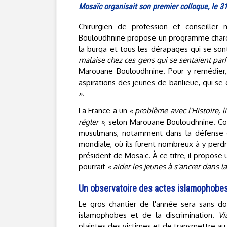
Mosaïc organisait son premier colloque, le 31
Chirurgien de profession et conseiller
Bouloudhnine propose un programme chargé 
la burqa et tous les dérapages qui se son
malaise chez ces gens qui se sentaient parfa
Marouane Bouloudhnine. Pour y remédier,
aspirations des jeunes de banlieue, qui s
»
.
La France a un
« problème avec l'Histoire, l
régler »
, selon Marouane Bouloudhnine. Comp
musulmans, notamment dans la défense du
mondiale, où ils furent nombreux à y perdr
président de Mosaïc. À ce titre, il propose
pourrait
« aider les jeunes à s'ancrer dans l
Un observatoire des actes islamophobes
Le gros chantier de l'année sera sans do
islamophobes et de la discrimination.
V
plaintes des victimes et de transmettre au m