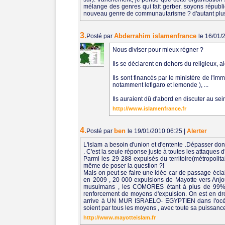
mélange des genres qui fait gerber. soyons républi
nouveau genre de communautarisme ? d'autant plus 
3.
Abderrahim islamenfrance
Posté par
le 16/01
Nous diviser pour mieux régner ?
Ils se déclarent en dehors du religieux, a
Ils sont financés par le ministère de l'im
notamment lefigaro et lemonde ), ...
Ils auraient dû d'abord en discuter au se
http://www.islamenfrance.fr
4.
ben
Posté par
le 19/01/2010 06:25
|
Alerter
L'islam a besoin d'union et d'entente .Dépasser don
. C'est la seule réponse juste à toutes les attaques d
Parmi les 29 288 expulsés du territoire(métropolit
même de poser la question ?!
Mais on peut se faire une idée car de passage éclair
en 2009 , 20 000 expulsions de Mayotte vers Anjouan
musulmans , les COMORES étant à plus de 99% m
renforcement de moyens d'expulsion. On est en droi
arrive à UN MUR ISRAELO- EGYPTIEN dans l'
soient par tous les moyens , avec toute sa puissance 
http://www.mayotteislam.fr