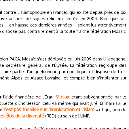
if contre l'islamophobie en France), qui existe depuis près de dix
elative au port de signes religieux, votée en 2004. Bien que ses
es – en hausse ces dernières années – soient lus attentivement
e dispose pas, contrairement à la toute fraîche fédération Mosaïc,
région PACA, Mosaïc s'est déployée en juin 2009 dans l'Hexagone,
le secrétaire général de l'Élysée. La fédération regroupe des
nt faire partie d'un quelconque parti politique, et dispose de trois
Rhône-Alpes et Alsace-Lorraine, et compte bien s'implanter sur
Mosaïc
'aide financière de l'État,
étant subventionnée par le
oulette d'Éric Besson, celui-là même qui avait juré, la main sur le
n'est pas focalisé sur l'immigration et l'islam
«
»
et qui, peu de
s élus de la diversité
(RED) au sein de l'UMP.
s citoyens de sensibilité musulmane »
pourraient, à terme, donner