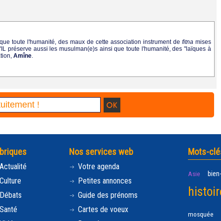
que toute l'humanité, des maux de cette association instrument de
fitna
mises
u'IL préserve aussi les musulman(e)s ainsi que toute l'humanité, des "laïques à
tion,
Amîne
.
briques
Nos services web
Mots-clé
Actualité
Votre agenda
bien
Asie
Culture
Petites annonces
histoir
Débats
Guide des prénoms
Santé
Cartes de voeux
mosquée