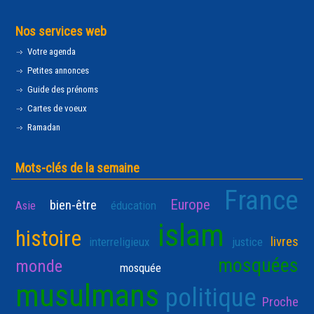
Nos services web
Votre agenda
Petites annonces
Guide des prénoms
Cartes de voeux
Ramadan
Mots-clés de la semaine
France
Europe
bien-être
Asie
éducation
islam
histoire
livres
interreligieux
justice
mosquées
monde
mosquée
musulmans
politique
Proche