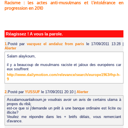
Racisme : les actes anti-musulmans et l’intolérance en
progression en 2010
Réagissez ! A vous la parole.
1.
Posté par
vazquez el andaluz from paris
le 17/09/2011 13:28
|
Alerter
Salam alaykoum,
il y a beaucoup de musulmans raciste et jaloux des européens car
eux souffrent
http://www.dailymotion.com/relevance/search/europe1963#hp-h-
9
2.
Posté par
YUSSUF
le 17/09/2011 20:10
|
Alerter
Assalamouanlaikoum,je voudrais avoir un avis de certains ulama à
propos du ribâ;
est-ce que si j'demande un prêt à une banque ordinaire est licite ou
illicite?
Veuilez me répondre dans les + brèfs délais, vous remerciant
d'avance.