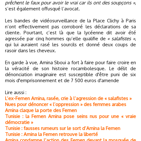
prêchent le faux pour avoir le vrai car ils ont des soupçons »
,
s’est également offusqué l’avocat.
Les bandes de vidéosurveillance de la Place Clichy à Paris
n’ont effectivement pas corroboré les déclarations de sa
cliente. Pourtant, c’est là que la lycéenne dit avoir été
agressée par cinq hommes qu’elle qualifie de
« salafistes »
,
qui lui auraient rasé les sourcils et donné deux coups de
rasoir dans les cheveux.
En garde à vue, Amina Sboui a fort à faire pour faire croire en
la véracité de son histoire rocambolesque. Le délit de
dénonciation imaginaire est susceptible d'être puni de six
mois d'emprisonnement et de 7 500 euros d'amende
Lire aussi :
L’ex-Femen Amina, rasée, crie à l’agression de « salafistes »
Nues pour dénoncer « l’oppression » des femmes arabes
Amina claque la porte des Femen
Tunisie : la Femen Amina pose seins nus pour une « vraie
démocratie »
Tunisie : fausses rumeurs sur le sort d’Amina la Femen
Tunisie : Amina la Femen retrouve la liberté
Amina condamne l’action des Femen devant la mosquée de