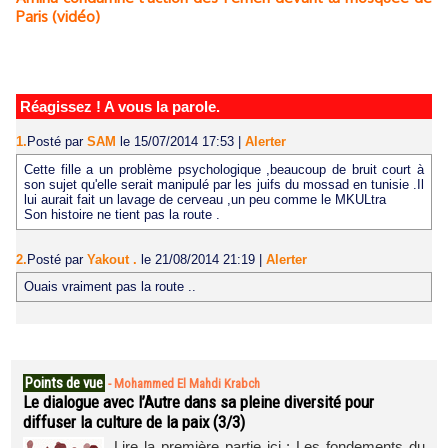
Paris (vidéo)
Réagissez ! A vous la parole.
1.
Posté par
SAM
le 15/07/2014 17:53
|
Alerter
Cette fille a un problème psychologique ,beaucoup de bruit court à
son sujet qu'elle serait manipulé par les juifs du mossad en tunisie .Il
lui aurait fait un lavage de cerveau ,un peu comme le MKULtra
Son histoire ne tient pas la route .
2.
Posté par
Yakout .
le 21/08/2014 21:19
|
Alerter
Ouais vraiment pas la route ..
Points de vue
-
Mohammed El Mahdi Krabch
Le dialogue avec l’Autre dans sa pleine diversité pour
diffuser la culture de la paix (3/3)
Lire la première partie ici : Les fondements du