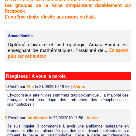
Les groupes de la haine s’implantent durablement sur
Facebook
L’extrême droite s’invite aux rayons du halal
Amara Bamba
Diplômé d'histoire et anthropologie, Amara Bamba est
enseignant de mathématiques. Passionné de...
En savoir
plus sur cet auteur
Réagissez ! A vous la parole.
1.
Posté par
Elie
le 21/06/2010 19:56
|
Alerter
L'hypocrisie a atteint des sommets tragico-comique , la majorité des
Français n'est pas dupe des tartuferies des xénophobes et
islamophobes !
2.
Posté par
ibnobattuta
le 22/06/2010 11:56
|
Alerter
Je suis inquiet, il commence à avoir une ambiance malesaine en
France et elle est alimentée par des sois disant intellectuels qui
prônent la haine et l'islamophobie. Face à cette recrudescence