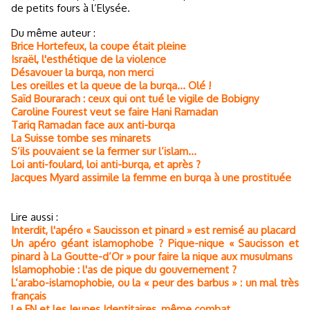
de petits fours à l’Elysée.
Du même auteur :
Brice Hortefeux, la coupe était pleine
Israël, l'esthétique de la violence
Désavouer la burqa, non merci
Les oreilles et la queue de la burqa… Olé !
Saïd Bourarach : ceux qui ont tué le vigile de Bobigny
Caroline Fourest veut se faire Hani Ramadan
Tariq Ramadan face aux anti-burqa
La Suisse tombe ses minarets
S’ils pouvaient se la fermer sur l’islam…
Loi anti-foulard, loi anti-burqa, et après ?
Jacques Myard assimile la femme en burqa à une prostituée
Lire aussi :
Interdit, l'apéro « Saucisson et pinard » est remisé au placard
Un apéro géant islamophobe ? Pique-nique « Saucisson et
pinard à La Goutte-d’Or » pour faire la nique aux musulmans
Islamophobie : l'as de pique du gouvernement ?
L’arabo-islamophobie, ou la « peur des barbus » : un mal très
français
Le FN et les Jeunes Identitaires, même combat