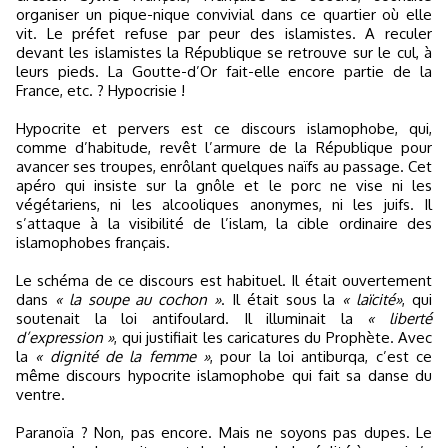
organiser un pique-nique convivial dans ce quartier où elle
vit. Le préfet refuse par peur des islamistes. A reculer
devant les islamistes la République se retrouve sur le cul, à
leurs pieds. La Goutte-d’Or fait-elle encore partie de la
France, etc. ? Hypocrisie !
Hypocrite et pervers est ce discours islamophobe, qui,
comme d’habitude, revêt l’armure de la République pour
avancer ses troupes, enrôlant quelques naïfs au passage. Cet
apéro qui insiste sur la gnôle et le porc ne vise ni les
végétariens, ni les alcooliques anonymes, ni les juifs. Il
s’attaque à la visibilité de l’islam, la cible ordinaire des
islamophobes français.
Le schéma de ce discours est habituel. Il était ouvertement
dans
« la soupe au cochon »
. Il était sous la
« laïcité»
, qui
soutenait la loi antifoulard. Il illuminait la
« liberté
d’expression »
, qui justifiait les caricatures du Prophète. Avec
la
« dignité de la femme »
, pour la loi antiburqa, c’est ce
même discours hypocrite islamophobe qui fait sa danse du
ventre.
Paranoïa ? Non, pas encore. Mais ne soyons pas dupes. Le