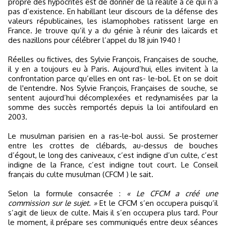
propre des hypocrites est de donner de la réalité à ce qui n’a
pas d’existence. En habillant leur discours de la défense des
valeurs républicaines, les islamophobes ratissent large en
France. Je trouve qu’il y a du génie à réunir des laïcards et
des nazillons pour célébrer l’appel du 18 juin 1940 !
Réelles ou fictives, des Sylvie François, Françaises de souche,
il y en a toujours eu à Paris. Aujourd’hui, elles invitent à la
confrontation parce qu’elles en ont ras- le-bol. Et on se doit
de l'entendre. Nos Sylvie François, Françaises de souche, se
sentent aujourd’hui décomplexées et redynamisées par la
somme des succès remportés depuis la loi antifoulard en
2003.
Le musulman parisien en a ras-le-bol aussi. Se prosterner
entre les crottes de clébards, au-dessus de bouches
d’égout, le long des caniveaux, c’est indigne d’un culte, c’est
indigne de la France, c’est indigne tout court. Le Conseil
français du culte musulman (CFCM ) le sait.
Selon la formule consacrée :
« Le CFCM a créé une
commission sur le sujet. »
Et le CFCM s’en occupera puisqu’il
s’agit de lieux de culte. Mais il s’en occupera plus tard. Pour
le moment, il prépare ses communiqués entre deux séances