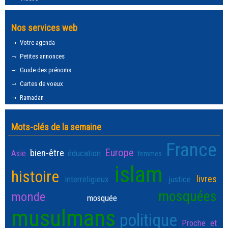
Nos services web
Votre agenda
Petites annonces
Guide des prénoms
Cartes de voeux
Ramadan
Mots-clés de la semaine
France
Europe
bien-être
Asie
éducation
femmes
islam
histoire
livres
interreligieux
justice
mosquées
monde
mosquée
musulmans
politique
Proche et