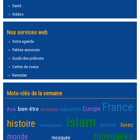
Santé
Vidéos
Nos services web
Votre agenda
Petites annonces
Guide des prénoms
Cartes de voeux
Ramadan
Mots-clés de la semaine
France
Europe
bien-être
Asie
éducation
économie
islam
histoire
justice
livres
immigration
mosquées
monde
mosquée