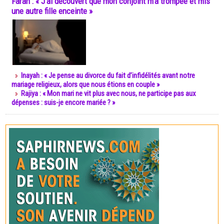
Farah : « J’ai découvert que mon conjoint m’a trompée et mis
une autre fille enceinte »
Inayah : « Je pense au divorce du fait d’infidélités avant notre
mariage religieux, alors que nous étions en couple »
Rajiya : « Mon mari ne vit plus avec nous, ne participe pas aux
dépenses : suis-je encore mariée ? »