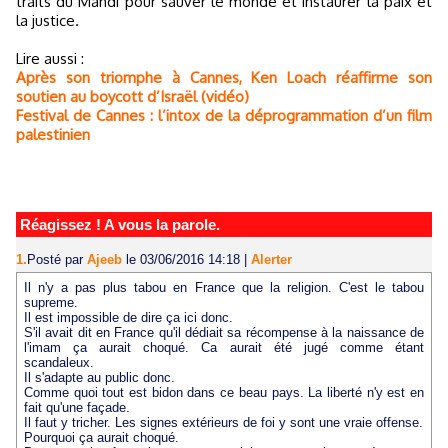
traits du Mahdi pour sauver le monde et instaurer la paix et
la justice.
Lire aussi :
Après son triomphe à Cannes, Ken Loach réaffirme son
soutien au boycott d’Israël (vidéo)
Festival de Cannes : l’intox de la déprogrammation d’un film
palestinien
Réagissez ! A vous la parole.
1.
Posté par
Ajeeb
le 03/06/2016 14:18
|
Alerter
Il n'y a pas plus tabou en France que la religion. C'est le tabou
supreme.
Il est impossible de dire ça ici donc.
S'il avait dit en France qu'il dédiait sa récompense à la naissance de
l'imam ça aurait choqué. Ca aurait été jugé comme étant
scandaleux.
Il s'adapte au public donc.
Comme quoi tout est bidon dans ce beau pays. La liberté n'y est en
fait qu'une façade.
Il faut y tricher. Les signes extérieurs de foi y sont une vraie offense.
Pourquoi ça aurait choqué.