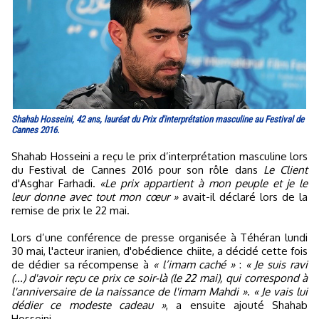
Shahab Hosseini, 42 ans, lauréat du Prix d'interprétation masculine au Festival de
Cannes 2016.
Shahab Hosseini a reçu le prix d’interprétation masculine lors
du Festival de Cannes 2016 pour son rôle dans
Le Client
d'Asghar Farhadi.
«Le prix appartient à mon peuple et je le
leur donne avec tout mon cœur »
avait-il déclaré lors de la
remise de prix le 22 mai.
Lors d’une conférence de presse organisée à Téhéran lundi
30 mai, l'acteur iranien, d'obédience chiite, a décidé cette fois
de dédier sa récompense à
« l’imam caché »
:
« Je suis ravi
(...) d'avoir reçu ce prix ce soir-là (le 22 mai), qui correspond à
l'anniversaire de la naissance de l'imam Mahdi »
.
« Je vais lui
dédier ce modeste cadeau »
, a ensuite ajouté Shahab
Hosseini.