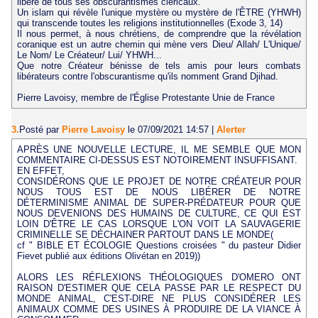
libéré de tous ses obscurantismes cléricaux.
Un islam qui révèle l'unique mystère ou mystère de l'ÊTRE (YHWH)
qui transcende toutes les religions institutionnelles (Exode 3, 14)
Il nous permet, à nous chrétiens, de comprendre que la révélation
coranique est un autre chemin qui mène vers Dieu/ Allah/ L'Unique/
Le Nom/ Le Créateur/ Lui/ YHWH...
Que notre Créateur bénisse de tels amis pour leurs combats
libérateurs contre l'obscurantisme qu'ils nomment Grand Djihad.
Pierre Lavoisy, membre de l'Église Protestante Unie de France
3.
Posté par
Pierre Lavoisy
le 07/09/2021 14:57
|
Alerter
APRÈS UNE NOUVELLE LECTURE, IL ME SEMBLE QUE MON
COMMENTAIRE CI-DESSUS EST NOTOIREMENT INSUFFISANT.
EN EFFET,
CONSIDÉRONS QUE LE PROJET DE NOTRE CRÉATEUR POUR
NOUS TOUS EST DE NOUS LIBÉRER DE NOTRE
DÉTERMINISME ANIMAL DE SUPER-PRÉDATEUR POUR QUE
NOUS DEVENIONS DES HUMAINS DE CULTURE, CE QUI EST
LOIN D'ÊTRE LE CAS LORSQUE L'ON VOIT LA SAUVAGERIE
CRIMINELLE SE DÉCHAINER PARTOUT DANS LE MONDE(
cf " BIBLE ET ÉCOLOGIE Questions croisées " du pasteur Didier
Fievet publié aux éditions Olivétan en 2019))
ALORS LES RÉFLEXIONS THÉOLOGIQUES D'OMERO ONT
RAISON D'ESTIMER QUE CELA PASSE PAR LE RESPECT DU
MONDE ANIMAL, C'EST-DIRE NE PLUS CONSIDÉRER LES
ANIMAUX COMME DES USINES À PRODUIRE DE LA VIANCE À