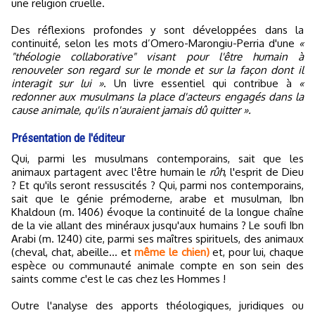
une religion cruelle.
Des réflexions profondes y sont développées dans la
continuité, selon les mots d’Omero-Marongiu-Perria d'une
«
"théologie collaborative" visant pour l'être humain à
renouveler son regard sur le monde et sur la façon dont il
interagit sur lui »
. Un livre essentiel qui contribue à
«
redonner aux musulmans la place d'acteurs engagés dans la
cause animale, qu'ils n'auraient jamais dû quitter ».
Présentation de l'éditeur
Qui, parmi les musulmans contemporains, sait que les
animaux partagent avec l'être humain le
rûh
, l'esprit de Dieu
? Et qu'ils seront ressuscités ? Qui, parmi nos contemporains,
sait que le génie prémoderne, arabe et musulman, Ibn
Khaldoun (m. 1406) évoque la continuité de la longue chaîne
de la vie allant des minéraux jusqu'aux humains ? Le soufi Ibn
Arabi (m. 1240) cite, parmi ses maîtres spirituels, des animaux
(cheval, chat, abeille... et
même le chien)
et, pour lui, chaque
espèce ou communauté animale compte en son sein des
saints comme c'est le cas chez les Hommes !
Outre l'analyse des apports théologiques, juridiques ou