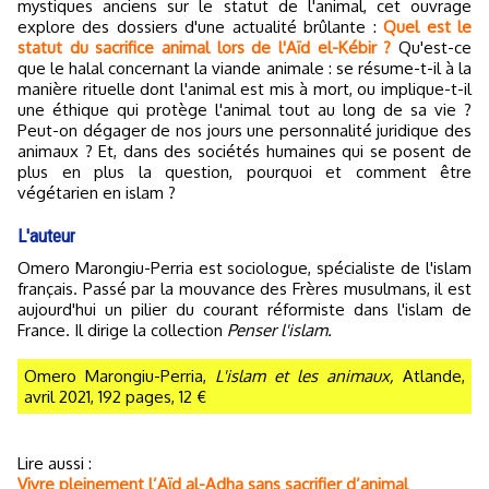
mystiques anciens sur le statut de l'animal, cet ouvrage
explore des dossiers d'une actualité brûlante :
Quel est le
statut du sacrifice animal lors de l'Aïd el-Kébir ?
Qu'est-ce
que le halal concernant la viande animale : se résume-t-il à la
manière rituelle dont l'animal est mis à mort, ou implique-t-il
une éthique qui protège l'animal tout au long de sa vie ?
Peut-on dégager de nos jours une personnalité juridique des
animaux ? Et, dans des sociétés humaines qui se posent de
plus en plus la question, pourquoi et comment être
végétarien en islam ?
L'auteur
Omero Marongiu-Perria est sociologue, spécialiste de l'islam
français. Passé par la mouvance des Frères musulmans, il est
aujourd'hui un pilier du courant réformiste dans l'islam de
France. Il dirige la collection
Penser l'islam.
Omero Marongiu-Perria,
L'islam et les animaux,
Atlande,
avril 2021, 192 pages, 12 €
Lire aussi :
Vivre pleinement l’Aïd al-Adha sans sacrifier d’animal