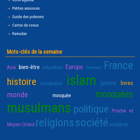
Petites annonces
Guide des prénoms
Cartes de voeux
Ramadan
Mots-clés de la semaine
France
Europe
bien-être
Asie
éducation
femmes
islam
histoire
justice
livres
immigration
mosquées
monde
mosquée
musulmans
politique
Proche et
religions
société
Moyen-Orient
solidarité