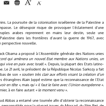
ns. La poursuite de la colonisation israélienne de la Palestine a
impasse. Le désespoir risque de provoquer l’éclatement d’une
peuples arabes reprennent en mains leur destin, seule une
Palestine dans les frontières d’avant la guerre de 1967, avec
e perspective nouvelle.
arack Obama a proposé à l’Assemblée générale des Nations unies
ccord qui amènera un nouvel Etat membre aux Nations unies, un
qui vive en paix avec Israël »
. Depuis, la plupart des Etats latino-
. Le 21 avril, le président de la République Nicolas Sarkozy a fait
bbas de son
« soutien très clair aux efforts visant la création d’un
res étrangères Alain Juppé estime que la reconnaissance de l’Etat
voir en tête »
, mais qu’
« il faut le faire avec l’Union européenne »
.
nier, à en faire autant
« le moment venu »
.
 Abbas a entamé une tournée afin d’obtenir la reconnaissance
s personnalités pour la plupart issues du Mossad, du Shin Bet, de