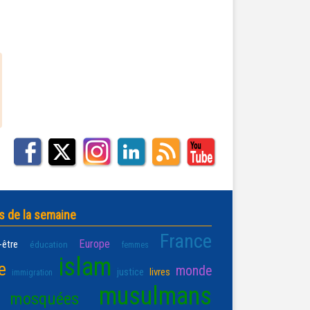
s de la semaine
France
Europe
-être
éducation
femmes
islam
e
monde
justice
livres
immigration
musulmans
mosquées