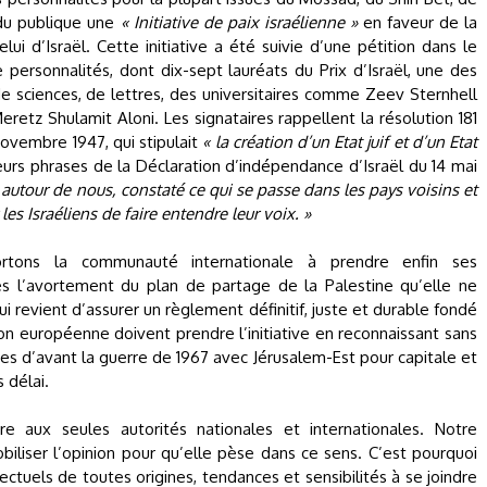
ndu publique une
« Initiative de paix israélienne »
en faveur de la
lui d’Israël. Cette initiative a été suivie d’une pétition dans le
ersonnalités, dont dix-sept lauréats du Prix d’Israël, une des
 de sciences, de lettres, des universitaires comme Zeev Sternhell
eretz Shulamit Aloni. Les signataires rappellent la résolution 181
ovembre 1947, qui stipulait
« la création d’un Etat juif et d’un Etat
eurs phrases de la Déclaration d’indépendance d’Israël du 14 mai
autour de nous, constaté ce qui se passe dans les pays voisins et
s Israéliens de faire entendre leur voix. »
tons la communauté internationale à prendre enfin ses
rès l’avortement du plan de partage de la Palestine qu’elle ne
ui revient d’assurer un règlement définitif, juste et durable fondé
nion européenne doivent prendre l’initiative en reconnaissant sans
ères d’avant la guerre de 1967 avec Jérusalem-Est pour capitale et
 délai.
aux seules autorités nationales et internationales. Notre
biliser l’opinion pour qu’elle pèse dans ce sens. C’est pourquoi
lectuels de toutes origines, tendances et sensibilités à se joindre