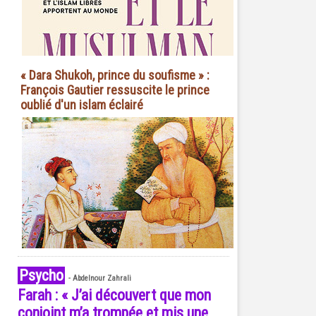
« Dara Shukoh, prince du soufisme » :
François Gautier ressuscite le prince
oublié d'un islam éclairé
Psycho
-
Abdelnour Zahrali
Farah : « J’ai découvert que mon
conjoint m’a trompée et mis une