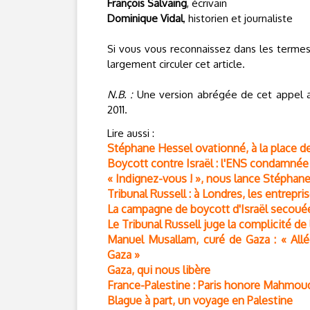
François Salvaing
, écrivain
Dominique Vidal
, historien et journaliste
Si vous vous reconnaissez dans les termes
largement circuler cet article.
N.B. :
Une version abrégée de cet appel 
2011.
Lire aussi :
Stéphane Hessel ovationné, à la place
Boycott contre Israël : l'ENS condamnée p
« Indignez-vous ! », nous lance Stéphan
Tribunal Russell : à Londres, les entrepri
La campagne de boycott d'Israël secouée
Le Tribunal Russell juge la complicité de l
Manuel Musallam, curé de Gaza : « Allé
Gaza »
Gaza, qui nous libère
France-Palestine : Paris honore Mahmou
Blague à part, un voyage en Palestine