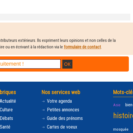
ributeurs extérieurs. Ils expriment leurs opinions et non celles de la
e ou en écrivant à la rédaction via le
formulaire de contact
.
briques
Nos services web
Mots-clé
Actualité
Votre agenda
bien
Asie
Culture
Petites annonces
histoir
Débats
Guide des prénoms
Santé
Cartes de voeux
mosquée