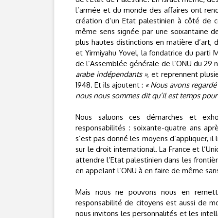
l’armée et du monde des affaires ont re
création d’un Etat palestinien à côté de ce
même sens signée par une soixantaine de p
plus hautes distinctions en matière d’art,
et Yirmiyahu Yovel, la fondatrice du parti M
de l’Assemblée générale de l’ONU du 29 n
arabe indépendants »
, et reprennent plusi
1948. Et ils ajoutent :
« Nous avons regardé 
nous nous sommes dit qu’il est temps pour le
Nous saluons ces démarches et exhor
responsabilités : soixante-quatre ans ap
s’est pas donné les moyens d’appliquer, il l
sur le droit international. La France et l’U
attendre l’Etat palestinien dans les fronti
en appelant l’ONU à en faire de même sans
Mais nous ne pouvons nous en remettre 
responsabilité de citoyens est aussi de mo
nous invitons les personnalités et les intel