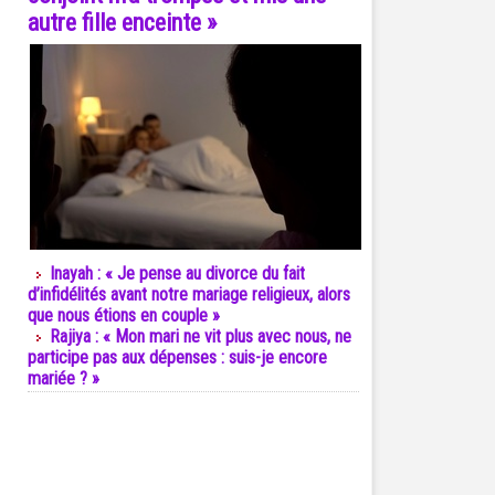
autre fille enceinte »
Inayah : « Je pense au divorce du fait
d’infidélités avant notre mariage religieux, alors
que nous étions en couple »
Rajiya : « Mon mari ne vit plus avec nous, ne
participe pas aux dépenses : suis-je encore
mariée ? »