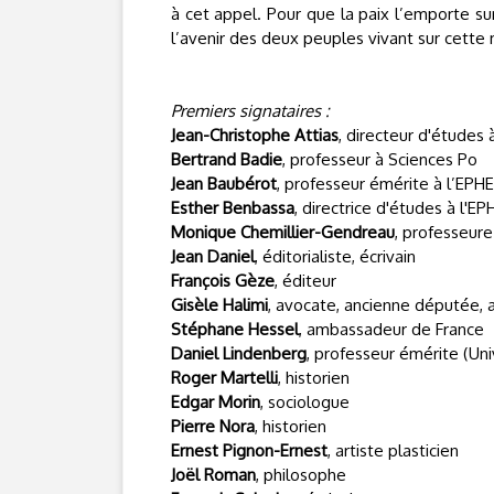
à cet appel. Pour que la paix l’emporte su
l’avenir des deux peuples vivant sur cette
Premiers signataires :
Jean-Christophe Attias
, directeur d'études
Bertrand Badie
, professeur à Sciences Po
Jean Baubérot
, professeur émérite à l’EPH
Esther Benbassa
, directrice d'études à l'E
Monique Chemillier-Gendreau
, professeure
Jean Daniel
, éditorialiste, écrivain
François Gèze
, éditeur
Gisèle Halimi
, avocate, ancienne députée,
Stéphane Hessel
, ambassadeur de France
Daniel Lindenberg
, professeur émérite (Univ
Roger Martelli
, historien
Edgar Morin
, sociologue
Pierre Nora
, historien
Ernest Pignon-Ernest
, artiste plasticien
Joël Roman
, philosophe