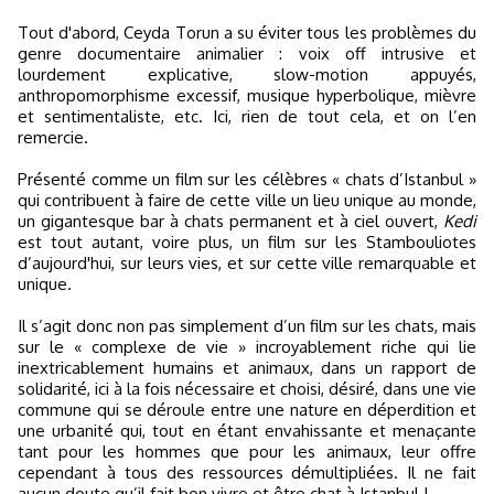
Tout d'abord, Ceyda Torun a su éviter tous les problèmes du
genre documentaire animalier : voix off intrusive et
lourdement explicative, slow-motion appuyés,
anthropomorphisme excessif, musique hyperbolique, mièvre
et sentimentaliste, etc. Ici, rien de tout cela, et on l’en
remercie.
Présenté comme un film sur les célèbres « chats d’Istanbul »
qui contribuent à faire de cette ville un lieu unique au monde,
un gigantesque bar à chats permanent et à ciel ouvert,
Kedi
est tout autant, voire plus, un film sur les Stambouliotes
d’aujourd'hui, sur leurs vies, et sur cette ville remarquable et
unique.
Il s’agit donc non pas simplement d’un film sur les chats, mais
sur le « complexe de vie » incroyablement riche qui lie
inextricablement humains et animaux, dans un rapport de
solidarité, ici à la fois nécessaire et choisi, désiré, dans une vie
commune qui se déroule entre une nature en déperdition et
une urbanité qui, tout en étant envahissante et menaçante
tant pour les hommes que pour les animaux, leur offre
cependant à tous des ressources démultipliées. Il ne fait
aucun doute qu’il fait bon vivre et être chat à Istanbul !