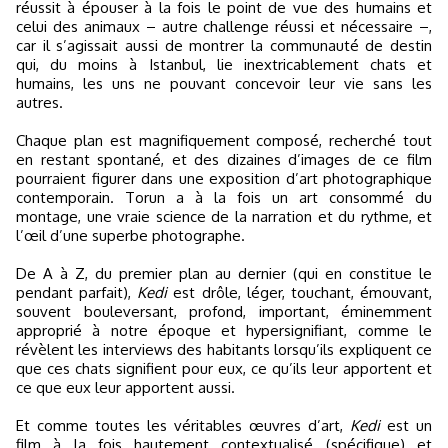
réussit à épouser à la fois le point de vue des humains et
celui des animaux – autre challenge réussi et nécessaire –,
car il s’agissait aussi de montrer la communauté de destin
qui, du moins à Istanbul, lie inextricablement chats et
humains, les uns ne pouvant concevoir leur vie sans les
autres.
Chaque plan est magnifiquement composé, recherché tout
en restant spontané, et des dizaines d’images de ce film
pourraient figurer dans une exposition d’art photographique
contemporain. Torun a à la fois un art consommé du
montage, une vraie science de la narration et du rythme, et
l’œil d’une superbe photographe.
De A à Z, du premier plan au dernier (qui en constitue le
pendant parfait),
Kedi
est drôle, léger, touchant, émouvant,
souvent bouleversant, profond, important, éminemment
approprié à notre époque et hypersignifiant, comme le
révèlent les interviews des habitants lorsqu’ils expliquent ce
que ces chats signifient pour eux, ce qu’ils leur apportent et
ce que eux leur apportent aussi.
Et comme toutes les véritables œuvres d’art,
Kedi
est un
film à la fois hautement contextualisé (spécifique) et