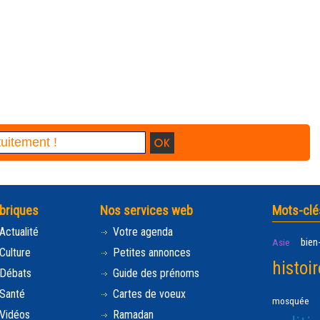
briques
Nos services web
Mots-clé
Actualité
Votre agenda
bien
Asie
Culture
Petites annonces
histoir
Débats
Guide des prénoms
Santé
Cartes de voeux
mosquée
Vidéos
Ramadan