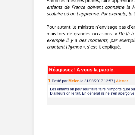
Parmi les mesures phares, faire apprendre 
enfants de France doivent connaitre la Ma
scolaire où on l’apprenne. Par exemple, le C
Pour autant, le ministre n’envisage pas d’
mais lors de grandes occasions.
« De là à 
exemple il y a des moments, par exemple 
chantent l’hymne »
, s’est-il expliqué.
Réagissez ! A vous la parole.
1.
Melen
Posté par
le 31/08/2017 12:57
|
Alerter
Les enfants on peut leur faire faire n'importe quoi pui
D'ailleurs on le fait. En général ils ne s'en aperçoive