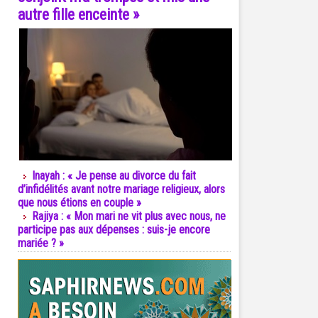
autre fille enceinte »
Inayah : « Je pense au divorce du fait
d’infidélités avant notre mariage religieux, alors
que nous étions en couple »
Rajiya : « Mon mari ne vit plus avec nous, ne
participe pas aux dépenses : suis-je encore
mariée ? »