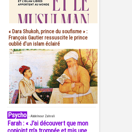
« Dara Shukoh, prince du soufisme » :
François Gautier ressuscite le prince
oublié d'un islam éclairé
Psycho
-
Abdelnour Zahrali
Farah : « J’ai découvert que mon
conjoint m’a trompée et mis une