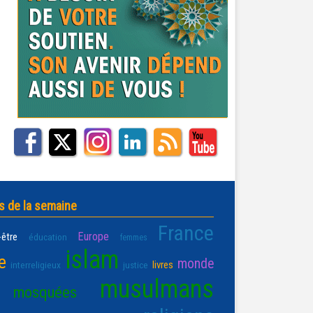
s de la semaine
France
Europe
-être
éducation
femmes
islam
e
monde
livres
interreligieux
justice
musulmans
mosquées